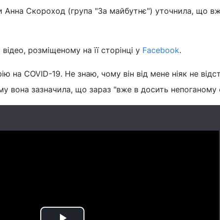
 Анна Скороход (група "За майбутнє") уточнила, що в
відео, розміщеному на її сторінці у
Facebook
.
ію на COVID-19. Не знаю, чому він від мене ніяк не відст
му вона зазначила, що зараз "вже в досить непоганому с