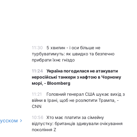
11:30
5 хвилин - і оси більше не
турбуватимуть: як швидко та безпечно
прибрати їхнє гніздо
11:24
Україна погодилася не атакувати
неросійські танкери з нафтою в Чорному
морі, - Bloomberg
11:21
Головний генерал США шукає вихід з
війни в Ірані, щоб не розлютити Трампа, -
CNN
10:56
Хто має платити за сімейну
русском
відпустку: британців здивували очікування
покоління Z