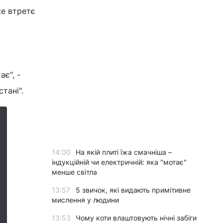
же втретє
ає", -
тані".
14:00
На якій плиті їжа смачніша –
індукційній чи електричній: яка "мотає"
менше світла
13:57
5 звичок, які видають примітивне
мислення у людини
13:53
Чому коти влаштовують нічні забіги