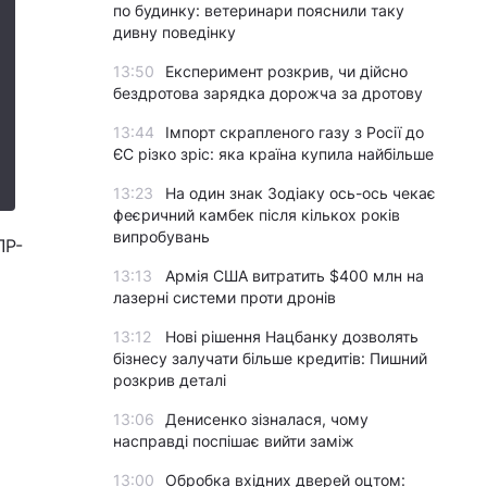
по будинку: ветеринари пояснили таку
дивну поведінку
13:50
Експеримент розкрив, чи дійсно
бездротова зарядка дорожча за дротову
13:44
Імпорт скрапленого газу з Росії до
ЄС різко зріс: яка країна купила найбільше
13:23
На один знак Зодіаку ось-ось чекає
феєричний камбек після кількох років
випробувань
ЛР-
13:13
Армія США витратить $400 млн на
лазерні системи проти дронів
13:12
Нові рішення Нацбанку дозволять
бізнесу залучати більше кредитів: Пишний
розкрив деталі
13:06
Денисенко зізналася, чому
насправді поспішає вийти заміж
13:00
Обробка вхідних дверей оцтом: