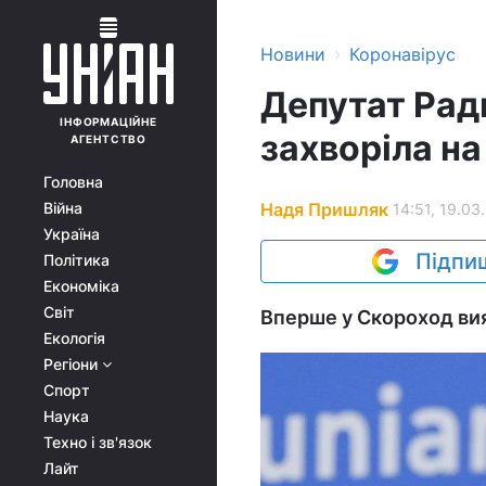
›
Новини
Коронавірус
Депутат Рад
ІНФОРМАЦІЙНЕ
захворіла на
АГЕНТСТВО
Головна
Надя Пришляк
Війна
14:51, 19.03
Україна
Підпиш
Політика
Економіка
Світ
Вперше у Скороход вия
Екологія
Регіони
Спорт
Наука
Техно і зв'язок
Лайт