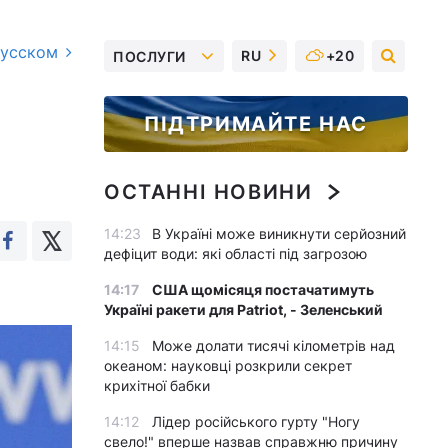
русском
RU
+20
ПОСЛУГИ
ПІДТРИМАЙТЕ НАС
ОСТАННІ НОВИНИ
14:23
В Україні може виникнути серйозний
дефіцит води: які області під загрозою
14:17
США щомісяця постачатимуть
Україні ракети для Patriot, - Зеленський
14:15
Може долати тисячі кілометрів над
океаном: науковці розкрили секрет
крихітної бабки
14:12
Лідер російського гурту "Ногу
свело!" вперше назвав справжню причину