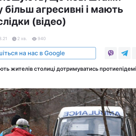
 більш агресивні і мають
слідки (відео)
3.21
2 хв.
940
іться на нас в Google
кають жителів столиці дотримуватись протиепідем