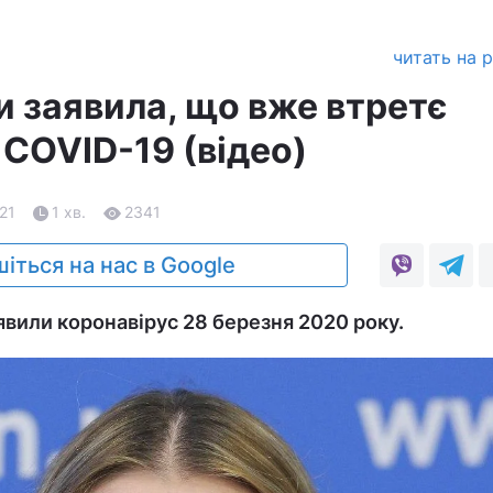
читать на 
и заявила, що вже втретє
 COVID-19 (відео)
.21
1 хв.
2341
іться на нас в Google
вили коронавірус 28 березня 2020 року.