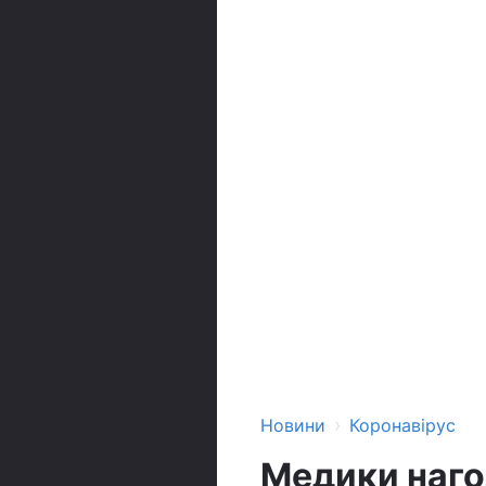
›
Новини
Коронавірус
Медики наго