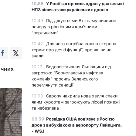
10:55
У Росії загорілись одразу два великі
НПЗ після атаки українських дронів
10:49
Під джунглями В'єтнаму виявили
печеру з рідкісними кам'яними
"перлинами"
10:42
Для чого потрібна кожна сторона
терки: про деякі функції, про які ви не
знали
10:13
Водопостачання Львівщини під
ічних
загрозою: "Бориславська нафтова
компанія" просить Зеленського
переглянути санкції
10:08
Європу накрила нова хвиля спеки:
яким курортам загрожують лісові пожежі
та небезпека
09:59
Розвідка США пов’язує з Росією
дрон з вибухівкою в аеропорту Лейпцига,
- WSJ