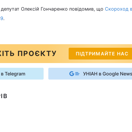
 депутат Олексій Гончаренко повідомив, що
Скороход 
19
.
ІТЬ ПРОЄКТУ
ПІДТРИМАЙТЕ НАС
 в Telegram
УНІАН в Google New
ІВ