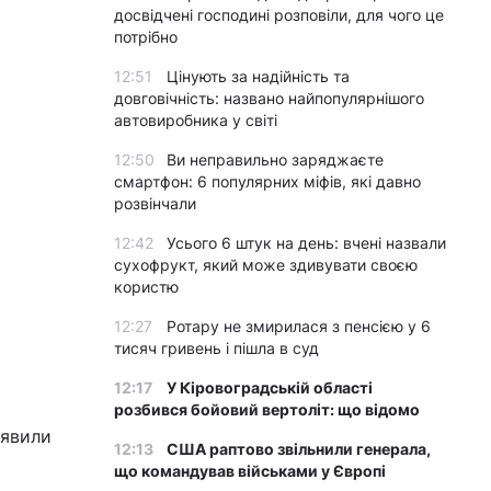
досвідчені господині розповіли, для чого це
потрібно
12:51
Цінують за надійність та
довговічність: названо найпопулярнішого
автовиробника у світі
12:50
Ви неправильно заряджаєте
смартфон: 6 популярних міфів, які давно
розвінчали
12:42
Усього 6 штук на день: вчені назвали
сухофрукт, який може здивувати своєю
користю
12:27
Ротару не змирилася з пенсією у 6
тисяч гривень і пішла в суд
12:17
У Кіровоградській області
розбився бойовий вертоліт: що відомо
иявили
12:13
США раптово звільнили генерала,
що командував військами у Європі