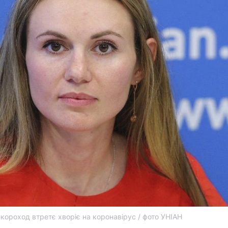
короход втретє хворіє на коронавірус / фото УНІАН