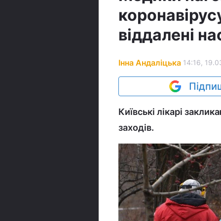
коронавірусу
віддалені на
Інна Андаліцька
14:16, 19.0
Підпиш
Київські лікарі закли
заходів.