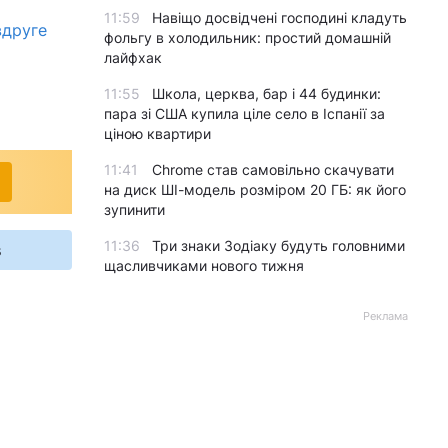
11:59
Навіщо досвідчені господині кладуть
вдруге
фольгу в холодильник: простий домашній
лайфхак
11:55
Школа, церква, бар і 44 будинки:
пара зі США купила ціле село в Іспанії за
ціною квартири
11:41
Chrome став самовільно скачувати
на диск ШІ-модель розміром 20 ГБ: як його
зупинити
11:36
Три знаки Зодіаку будуть головними
s
щасливчиками нового тижня
Реклама