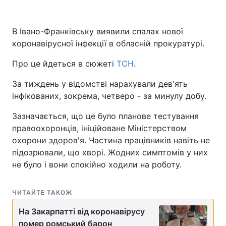
В Івано-Франківську виявили спалах нової
коронавірусної інфекції в обласній прокуратурі.
Головна
Війна
Про це йдеться в сюжеті
ТСН
.
Україна
Політика
За тиждень у відомстві нарахували дев'ять
Економіка
Світ
інфікованих, зокрема, четверо - за минулу добу.
Спорт
Наука
Зазначається, що це було планове тестування
правоохоронців, ініційоване Міністерством
Техно і зв'язок
Лайт
охорони здоров'я. Частина працівників навіть не
підозрювали, що хворі. Жодних симптомів у них
Зброя
Інциденти
не було і вони спокійно ходили на роботу.
Здоров'я
Туризм
ЧИТАЙТЕ ТАКОЖ
Цікавинки
Погода
На Закарпатті від коронавірусу
Екологія
Регіони
помер ромський барон