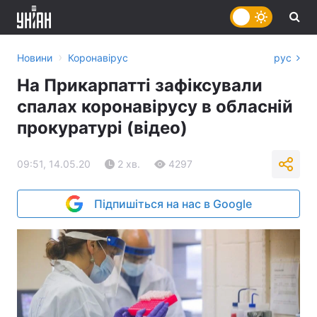
›
Новини
Коронавірус
рус
На Прикарпатті зафіксували
спалах коронавірусу в обласній
прокуратурі (відео)
09:51, 14.05.20
2 хв.
4297
Підпишіться на нас в Google