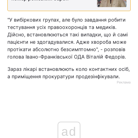
Лонгріди
"У вибіркових групах, але було завдання робити
тестування усіх правоохоронців та медиків.
Відео з Youtube
Статті
Дійсно, встановлюються такі випадки, що й самі
пацієнти не здогадувалися. Адже хвороба може
Інтерв'ю
Думки
протікати абсолютно безсимптомно", - розповів
Архів
Вакансії
голова Івано-Франківської ОДА Віталій Федорів.
Зараз лікарі встановлюють коло контактних осіб,
Контакти
а приміщення прокуратури продезінфікували.
Реклама
Послуги
ad