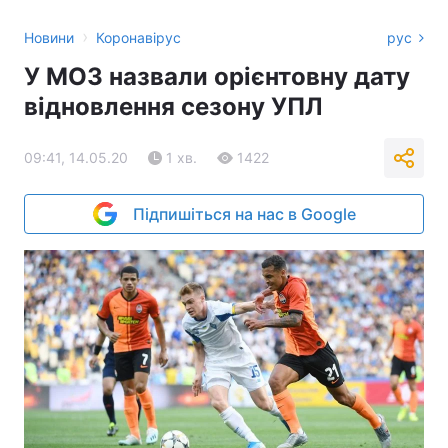
›
Новини
Коронавірус
рус
У МОЗ назвали орієнтовну дату
відновлення сезону УПЛ
09:41, 14.05.20
1 хв.
1422
Підпишіться на нас в Google