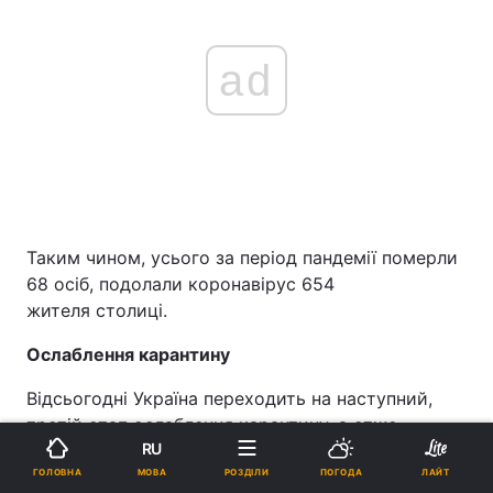
ad
Таким чином, усього за період пандемії померли
68 осіб, подолали коронавірус 654
жителя столиці.
Ослаблення карантину
Відсьогодні Україна переходить на наступний,
третій етап ослаблення карантину, а отже –
RU
скасовані чергові обмеження
.
МОВА
ГОЛОВНА
РОЗДІЛИ
ПОГОДА
ЛАЙТ