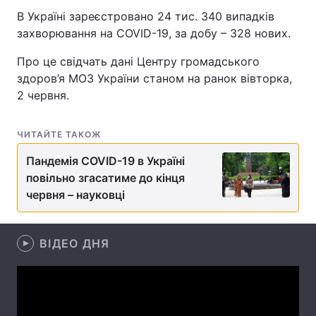
В Україні зареєстровано 24 тис. 340 випадків
захворювання на COVID-19, за добу – 328 нових.
Про це свідчать дані Центру громадського
Головна
Війна
здоров’я МОЗ України станом на ранок вівторка,
Україна
Політика
2 червня.
Економіка
Світ
ЧИТАЙТЕ ТАКОЖ
Спорт
Наука
Пандемія COVID-19 в Україні
повільно згасатиме до кінця
Техно і зв'язок
Лайт
червня – науковці
Зброя
Інциденти
ВІДЕО ДНЯ
Здоров'я
Туризм
Цікавинки
Погода
Екологія
Регіони