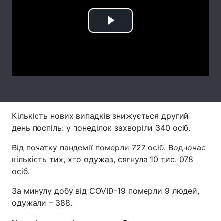
Лонгріди
Play
Відео з Youtube
Статті
Video
Інтерв'ю
Думки
Архів
Вакансії
Контакти
Кількість нових випадків знижується другий
день поспіль: у понеділок захворіли 340 осіб.
Послуги
Від початку пандемії померли 727 осіб. Водночас
кількість тих, хто одужав, сягнула 10 тис. 078
осіб.
За минулу добу від COVID-19 померли 9 людей,
одужали – 388.