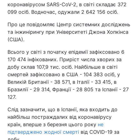
коронавірусом SARS-CoV-2, в світі складає 372
099 осіб. Водночас, одужали 2 642 156 осіб.
Про це повідомляє Центр системних досліджень
та інжинірингу при Університеті Джона Хопкінса
(США).
Всього у світі з початку епідемії зафіксовано 6
170 474 інфікованих. Приріст числа хворих за
добу склав 107,9 тис. осіб. Найбільше в світі
смертей зафіксовано в США - 104 383 осіб, у
Великій Британії - 38 571, в Італії - 33 415, в
Бразилії - 29 314, Франції - 28 805 та Іспанії - 27
127.
Слід зазначити, що в Іспанії, яка входить до
найбільш постраждалих від коронавірусу
країн, вперше з березня цього року
не
підтверджено жодної смерті
від COVID-19 за
добу.