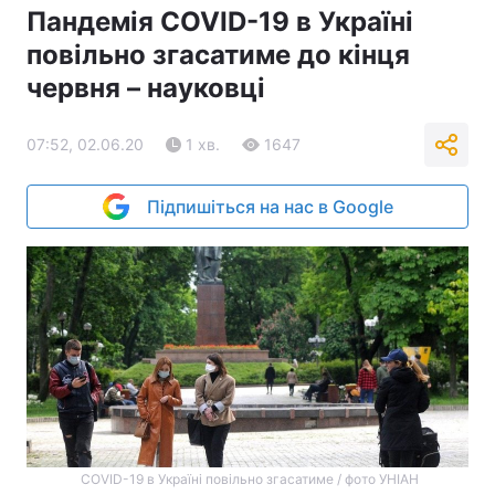
Пандемія COVID-19 в Україні
повільно згасатиме до кінця
червня – науковці
07:52, 02.06.20
1 хв.
1647
Підпишіться на нас в Google
COVID-19 в Україні повільно згасатиме / фото УНІАН