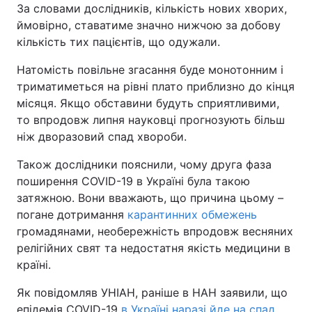
За словами дослідників, кількість нових хворих,
ймовірно, ставатиме значно нижчою за добову
кількість тих пацієнтів, що одужали.
Натомість повільне згасання буде монотонним і
триматиметься на рівні плато приблизно до кінця
місяця. Якщо обставини будуть сприятливими,
то впродовж липня науковці прогнозують більш
ніж дворазовий спад хвороби.
Також дослідники пояснили, чому друга фаза
поширення COVID-19 в Україні була такою
затяжною. Вони вважають, що причина цьому –
погане дотримання
карантинних обмежень
громадянами, необережність впродовж весняних
релігійних свят та недостатня якість медицини в
країні.
Як повідомляв УНІАН, раніше в НАН заявили, що
епідемія COVID-19
в Україні наразі йде на спад
.