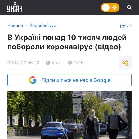
›
Новини
Коронавірус
рус
В Україні понад 10 тисяч людей
побороли коронавірус (відео)
09:17, 02.06.20
3 хв.
1516
Підпишіться на нас в Google