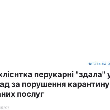
читать на 
лієнтка перукарні "здала" 
лад за порушення карантину
аних послуг
15297