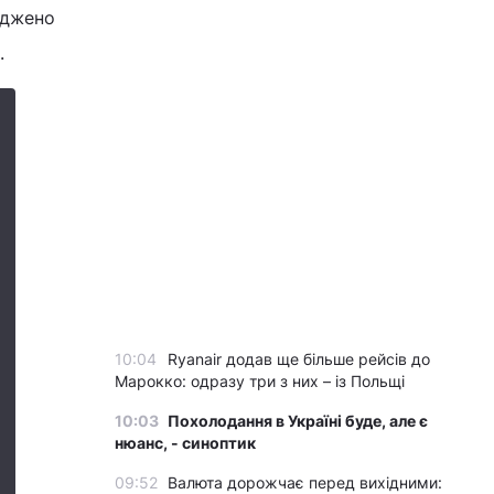
рджено
.
10:04
Ryanair додав ще більше рейсів до
Марокко: одразу три з них – із Польщі
10:03
Похолодання в Україні буде, але є
нюанс, - синоптик
09:52
Валюта дорожчає перед вихідними: