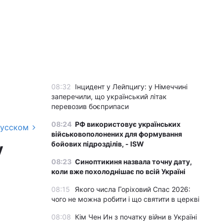
08:32
Інцидент у Лейпцигу: у Німеччині
заперечили, що український літак
перевозив боєприпаси
08:24
РФ використовує українських
русском
військовополонених для формування
у
бойових підрозділів, - ISW
08:23
Синоптикиня назвала точну дату,
коли вже похолоднішає по всій Україні
08:15
Якого числа Горіховий Спас 2026:
чого не можна робити і що святити в церкві
08:08
Кім Чен Ин з початку війни в Україні