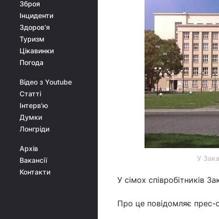
Зброя
Інциденти
Здоров'я
Туризм
Цікавинки
Погода
Відео з Youtube
Статті
Інтерв'ю
Думки
Лонгріди
Архів
У Зака
Вакансії
Контакти
У сімох співробітників За
Про це повідомляє прес-