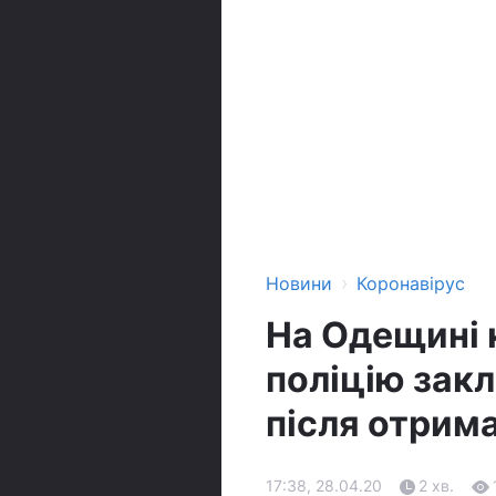
›
Новини
Коронавірус
На Одещині к
поліцію зак
після отрим
17:38, 28.04.20
2 хв.