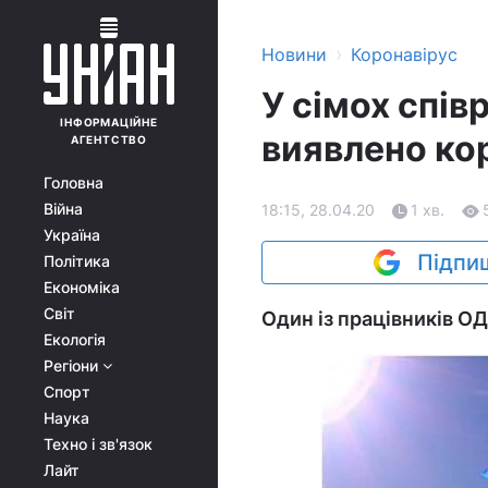
›
Новини
Коронавірус
У сімох спів
ІНФОРМАЦІЙНЕ
виявлено ко
АГЕНТСТВО
Головна
Війна
18:15, 28.04.20
1 хв.
Україна
Підпиш
Політика
Економіка
Світ
Один із працівників О
Екологія
Регіони
Спорт
Наука
Техно і зв'язок
Лайт