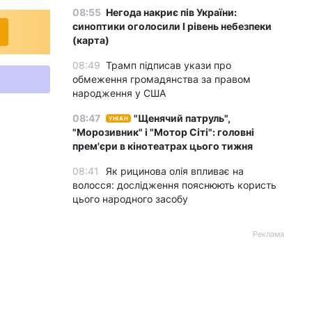
08:55
Негода накриє пів України:
синоптики оголосили І рівень небезпеки
(карта)
08:49
Трамп підписав укази про
обмеження громадянства за правом
народження у США
08:47
"Щенячий патруль",
УНІАН
"Морозивник" і "Мотор Сіті": головні
прем'єри в кінотеатрах цього тижня
08:41
Як рицинова олія впливає на
волосся: дослідження пояснюють користь
цього народного засобу
Реклама