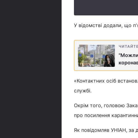
У відомстві додали, що п
ЧИТАЙТ
"Можлив
коронав
«Контактних осіб встанов
службі.
Окрім того, головою Зак
про посилення карантинни
Як повідомляв УНІАН, за 