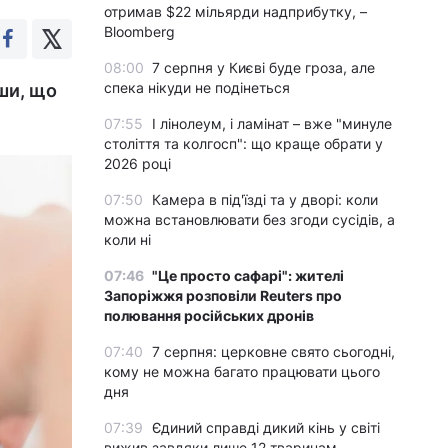
отримав $22 мільярди надприбутку, –
Bloomberg
08:00
7 серпня у Києві буде гроза, але
спека нікуди не подінеться
ши, що
07:55
І лінолеум, і ламінат – вже "минуле
століття та колгосп": що краще обрати у
2026 році
07:50
Камера в під'їзді та у дворі: коли
можна встановлювати без згоди сусідів, а
коли ні
07:46
"Це просто сафарі": жителі
Запоріжжя розповіли Reuters про
полювання російських дронів
07:40
7 серпня: церковне свято сьогодні,
кому не можна багато працювати цього
дня
07:39
Єдиний справді дикий кінь у світі
вижив завдяки лише 12 тваринам