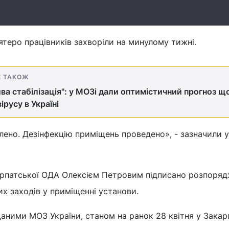
'ятеро працівників захворіли на минулому тижні.
Е ТАКОЖ
а стабілізація": у МОЗі дали оптимістичний прогноз щ
ірусу в Україні
лено. Дезінфекцію приміщень проведено», - зазначили у
арпатської ОДА Олексієм Петровим підписано розпоря
х заходів у приміщенні установи.
даними МОЗ України, станом на ранок 28 квітня у Закар