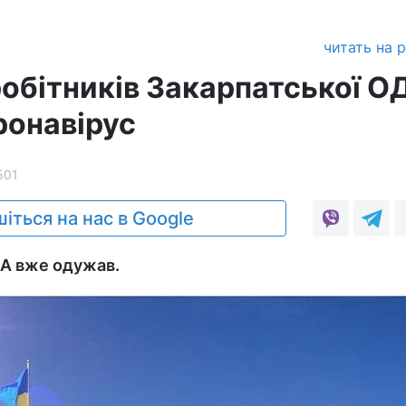
читать на 
робітників Закарпатської О
ронавірус
501
іться на нас в Google
ДА вже одужав.