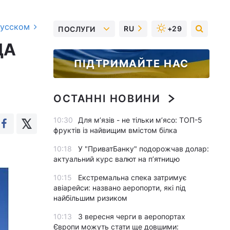
русском
RU
+29
ПОСЛУГИ
ДА
ПІДТРИМАЙТЕ НАС
ОСТАННІ НОВИНИ
10:30
Для м’язів - не тільки м’ясо: ТОП-5
фруктів із найвищим вмістом білка
10:18
У "ПриватБанку" подорожчав долар:
актуальний курс валют на п’ятницю
10:15
Екстремальна спека затримує
авіарейси: названо аеропорти, які під
найбільшим ризиком
10:13
З вересня черги в аеропортах
Європи можуть стати ще довшими: