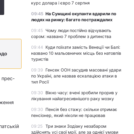
курс долара і євро 7 серпня
09:45
На Сумщині окупанти вдарили по
людях на ринку: багато постраждалих
09:45
Чому люди постійно відчувають
сором: названо 7 проблем з дитинства
09:44
Куди поїхати замість Венеції чи Балі:
одо
названо 10 мальовничих місць без натовпів
туристів
09:39
Генсек ООН засудив масовані удари
по Україні, але назвав ескалацією атаки в
 прес-
тил Росії
09:30
Вікно часу: вчені зробили прорив у
лікування найагресивнішого раку мозку
дження
09:30
Пенсія без стажу: скільки отримає
пенсіонер, який ніколи не працював
патській
09:25
Три знаки Зодіаку незабаром
здійснять усі свої мрії, але за однієї умови