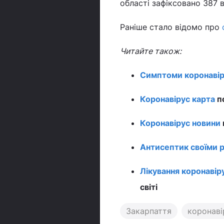
області зафіксовано 387 
Раніше стало відомо про
Читайте також:
Симптоми коронавір
Коронавірус карта
по
Коронавірус новини
Антисептик своїми 
Лікування коронавір
світі
Закарпаття
коронаві