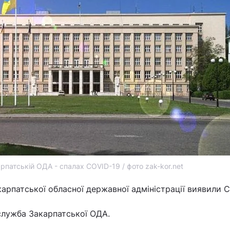
рпатській ОДА - спалах COVID-19 / фото zak-kor.net
карпатської обласної державної адміністрації виявили C
служба Закарпатської ОДА.