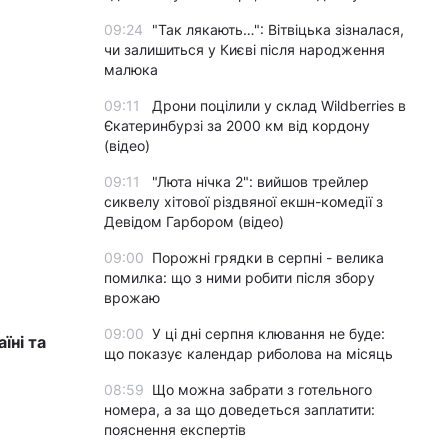
09:24
"Так лякають…": Вітвіцька зізналася,
чи залишиться у Києві після народження
малюка
09:11
Дрони поцілили у склад Wildberries в
Єкатеринбурзі за 2000 км від кордону
(відео)
09:11
"Люта нічка 2": вийшов трейлер
сиквелу хітової різдвяної екшн-комедії з
Девідом Гарбором (відео)
09:00
Порожні грядки в серпні - велика
помилка: що з ними робити після збору
врожаю
09:00
У ці дні серпня клювання не буде:
їні та
що показує календар риболова на місяць
08:59
Що можна забрати з готельного
номера, а за що доведеться заплатити:
пояснення експертів