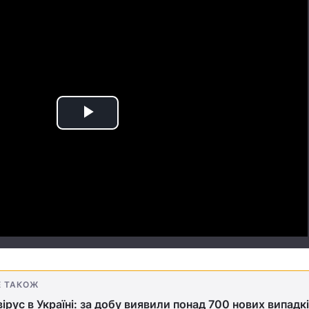
Play
Video
Е ТАКОЖ
ірус в Україні: за добу виявили понад 700 нових випадк