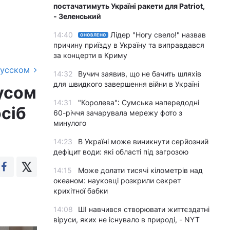
постачатимуть Україні ракети для Patriot,
- Зеленський
14:40
Лідер "Ногу свело!" назвав
ОНОВЛЕНО
причину приїзду в Україну та виправдався
за концерти в Криму
русском
14:32
Вучич заявив, що не бачить шляхів
для швидкого завершення війни в Україні
русом
14:31
"Королева": Сумська напередодні
осіб
60-річчя зачарувала мережу фото з
минулого
14:23
В Україні може виникнути серйозний
дефіцит води: які області під загрозою
14:15
Може долати тисячі кілометрів над
океаном: науковці розкрили секрет
крихітної бабки
14:08
ШІ навчився створювати життєздатні
віруси, яких не існувало в природі, - NYT