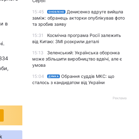
Сербії
15:45
Денисенко вдруге вийшла
ОНОВЛЕНО
заміж: обранець акторки опублікував фото
и в
та зробив заяву
15:31
Космічна програма Росії залежить
від Китаю: ЗМІ розкрили деталі
і.
15:13
Зеленський: Українська оборонка
 334
може збільшити виробництво вдвічі, але є
умова
оби,
15:04
Обрання суддів МКС: що
ДУМКА
сталось з кандидатом від України
Реклама
k