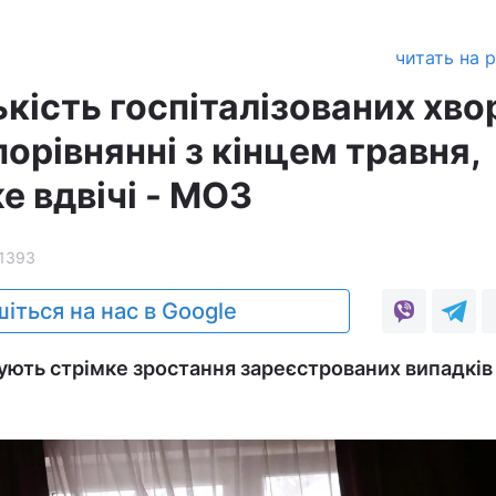
читать на 
лькість госпіталізованих хво
порівнянні з кінцем травня,
е вдвічі - МОЗ
1393
іться на нас в Google
ксують стрімке зростання зареєстрованих випадків