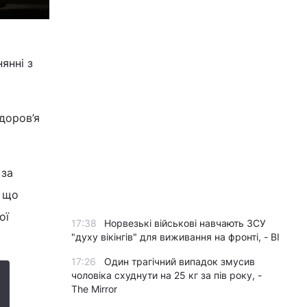
янні з
доров’я
 за
, що
ої
17:38
Норвезькі військові навчають ЗСУ
"духу вікінгів" для виживання на фронті, - BI
17:26
Один трагічний випадок змусив
чоловіка схуднути на 25 кг за пів року, -
The Mirror