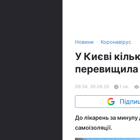
›
Новини
Коронавірус
У Києві кіль
перевищила 5
09:34, 30.06.20
1 хв.
Підпиш
До лікарень за минулу 
самоізоляції.