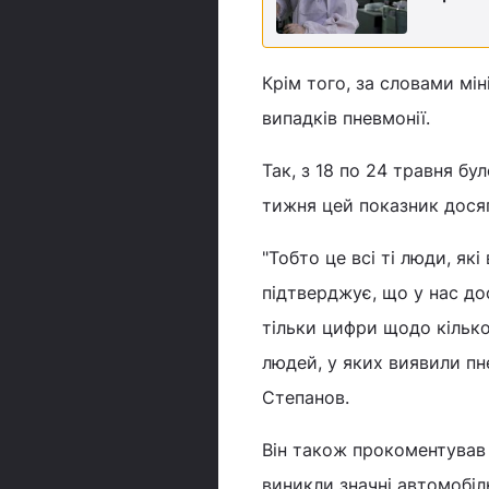
Крім того, за словами мін
випадків пневмонії.
Так, з 18 по 24 травня бу
тижня цей показник досяг
"Тобто це всі ті люди, як
підтверджує, що у нас д
тільки цифри щодо кількос
людей, у яких виявили пн
Степанов.
Він також прокоментував 
виникли значні автомобіл