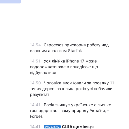
14:54
Євросоюз прискорив роботу над
власним аналогом Starlink
14:51
Уся лінійка iPhone 17 може
подорожчати вже в понеділок: що
відбувається
14:50
Чоловіка висміювали за посадку 11
тисяч дерев: за кілька років усі побачили
результат
14:41
Росія знищує українське сільське
господарство і саму природу України, -
Forbes
14:41
США щомісяця
ОНОВЛЕНО