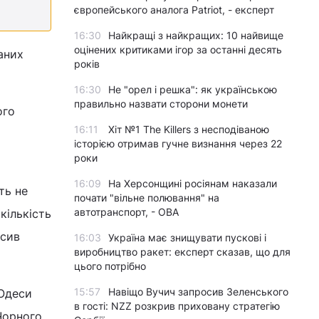
європейського аналога Patriot, - експерт
16:30
Найкращі з найкращих: 10 найвище
оцінених критиками ігор за останні десять
аних
років
16:30
Не "орел і решка": як українською
правильно назвати сторони монети
ого
16:11
Хіт №1 The Killers з несподіваною
історією отримав гучне визнання через 22
роки
16:09
На Херсонщині росіянам наказали
ть не
почати "вільне полювання" на
автотранспорт, - ОВА
кількість
осив
16:03
Україна має знищувати пускові і
виробництво ракет: експерт сказав, що для
цього потрібно
15:57
Навіщо Вучич запросив Зеленського
 Одеси
в гості: NZZ розкрив приховану стратегію
Чорного