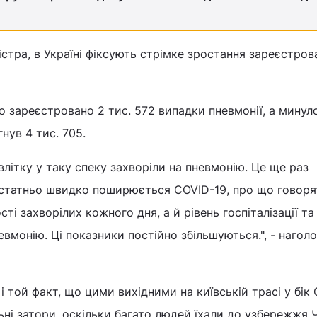
істра, в Україні фіксують стрімке зростання зареєстров
ло зареєстровано 2 тис. 572 випадки пневмонії, а минул
нув 4 тис. 705.
і влітку у таку спеку захворіли на пневмонію. Це ще раз
остатньо швидко поширюється COVID-19, про що говоря
ті захворілих кожного дня, а й рівень госпіталізації та 
евмонію. Ці показники постійно збільшуються.", - нагол
і той факт, що цими вихідними на київській трасі у бік
ьні затори, оскільки багато людей їхали до узбережжя 