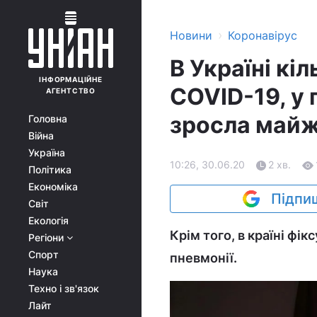
›
Новини
Коронавірус
В Україні кі
ІНФОРМАЦІЙНЕ
COVID-19, у 
АГЕНТСТВО
зросла майж
Головна
Війна
Україна
10:26, 30.06.20
2 хв.
Політика
Економіка
Підпиш
Світ
Екологія
Крім того, в країні фі
Регіони
Спорт
пневмонії.
Наука
Техно і зв'язок
Лайт