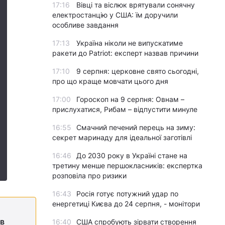
17:16
Вівці та віслюк врятували сонячну
електростанцію у США: їм доручили
особливе завдання
17:13
Україна ніколи не випускатиме
ракети до Patriot: експерт назвав причини
17:10
9 серпня: церковне свято сьогодні,
про що краще мовчати цього дня
17:00
Гороскоп на 9 серпня: Овнам –
прислухатися, Рибам – відпустити минуле
16:55
Смачний печений перець на зиму:
секрет маринаду для ідеальної заготівлі
16:46
До 2030 року в Україні стане на
третину менше першокласників: експертка
розповіла про ризики
16:43
Росія готує потужний удар по
енергетиці Києва до 24 серпня, - монітори
ів
16:40
США спробують зірвати створення