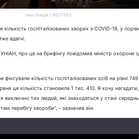
Ілюстрація / REUTERS
я кількість госпіталізованих хворих з COVID-19, у порівн
же вдвічі.
УНІАН, про це на брифінгу повідомив міністр охорони з
и фіксували кількість госпіталізованих осіб на рівні 749
рвня ця кількість становила 1 тис. 410. Я хочу нагадати
ся виключно тих людей, які знаходяться у стані середнь
ані перебігу хвороби", - зазначив він.