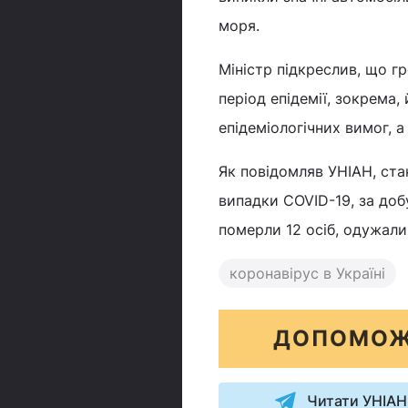
моря.
Міністр підкреслив, що 
період епідемії, зокрема,
епідеміологічних вимог, а
Як повідомляв УНІАН, ста
випадки COVID-19, за доб
померли 12 осіб, одужали 
коронавірус в Україні
ДОПОМОЖ
Читати УНІАН