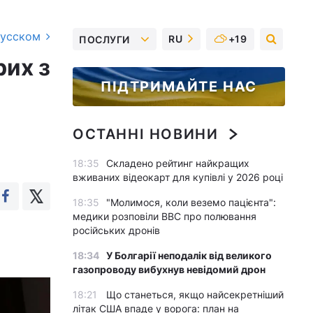
русском
RU
+19
ПОСЛУГИ
рих з
ПІДТРИМАЙТЕ НАС
ОСТАННІ НОВИНИ
18:35
Складено рейтинг найкращих
вживаних відеокарт для купівлі у 2026 році
18:35
"Молимося, коли веземо пацієнта":
медики розповіли BBC про полювання
російських дронів
18:34
У Болгарії неподалік від великого
газопроводу вибухнув невідомий дрон
18:21
Що станеться, якщо найсекретніший
літак США впаде у ворога: план на