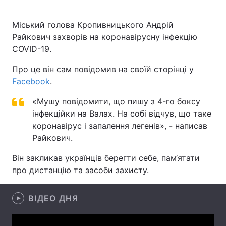
Міський голова Кропивницького Андрій
Райкович захворів на коронавірусну інфекцію
Головна
Війна
COVID-19.
Україна
Політика
Про це він сам повідомив на своїй сторінці у
Facebook
.
Економіка
Світ
«Мушу повідомити, що пишу з 4-го боксу
Спорт
Наука
інфекційки на Валах. На собі відчув, що таке
коронавірус і запалення легенів», - написав
Техно і зв'язок
Лайт
Райкович.
Зброя
Інциденти
Він закликав українців берегти себе, пам‘ятати
про дистанцію та засоби захисту.
Здоров'я
Туризм
ВІДЕО ДНЯ
Цікавинки
Погода
Екологія
Регіони