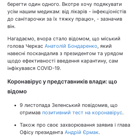
берегти один одного. Вкотре хочу подякувати
Тема оформлення
усім нашим медикам: від лікарів - інфекціоністів
до санітарочки за їх тяжку працю», - зазначив
він.
Нагадаємо, вчора стало відомом, що міський
голова Черкас
Анатолій Бондаренко
, який
навесні поскандалив з президентом та урядом
щодо ефективності введення карантину, сам
інфікувався COVID-19.
Коронавірус у представників влади: що
відомо
9 листопада Зеленський повідомив, що
отримав
позитивний тест на коронавірус
.
Також про своє захворювання заявив і глава
Офісу президента
Андрій Єрмак
.