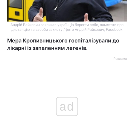
Андрій Райкович закликав українців берегти себе, пам‘ятати про
дистанцію та засоби захисту / фото Андрій Райкович, Facebook
Мера Кропивницького госпіталізували до
лікарні із запаленням легенів.
Реклама
ad