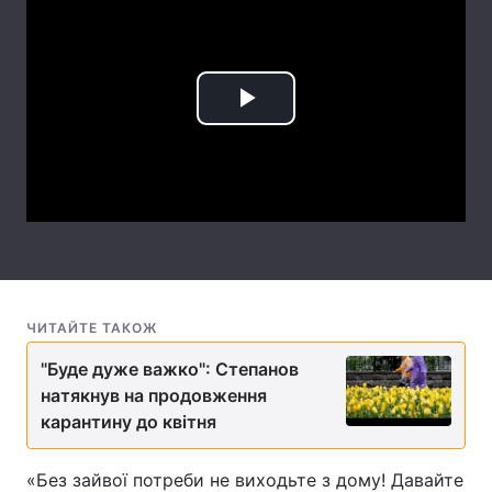
Лонгріди
Відео з Youtube
Статті
Play
Інтерв'ю
Думки
Video
Архів
Вакансії
Контакти
Послуги
ЧИТАЙТЕ ТАКОЖ
"Буде дуже важко": Степанов
натякнув на продовження
карантину до квітня
«Без зайвої потреби не виходьте з дому! Давайте