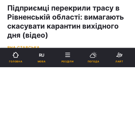
Підприємці перекрили трасу в
Рівненській області: вимагають
скасувати карантин вихідного
дня (відео)
ЯНА СТАВСЬКА
RU
12:56, 12.11.20
2 хв.
2413
МОВА
ГОЛОВНА
РОЗДІЛИ
ПОГОДА
ЛАЙТ
Підпишіться на нас в Google
Підприємці перекрили трасу в Рівненській області: вимагають
скасувати карантин вихідного дня (відео)
Підприємці будуть блокувати дорогу доти,
доки до них не під’їдуть представники
влади.