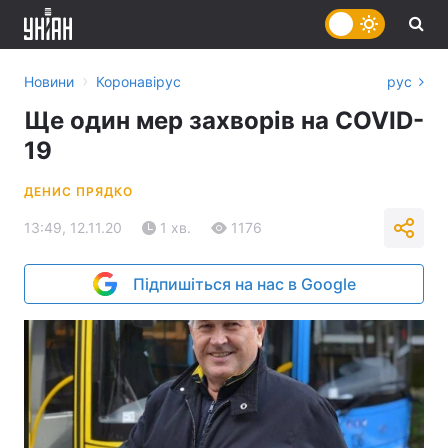
›
Новини
Коронавірус
рус
Ще один мер захворів на COVID-
19
ДЕНИС ПРЯДКО
13:49, 12.11.20
1 хв.
1176
Підпишіться на нас в Google