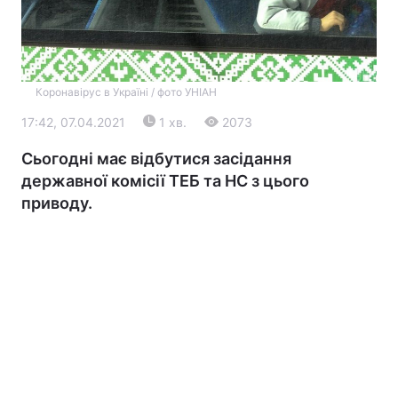
Коронавірус в Україні / фото УНІАН
17:42, 07.04.2021
1 хв.
2073
Сьогодні має відбутися засідання
державної комісії ТЕБ та НС з цього
Головна
Війна
приводу.
Україна
Політика
Економіка
Світ
Екологія
РЕГІОНИ