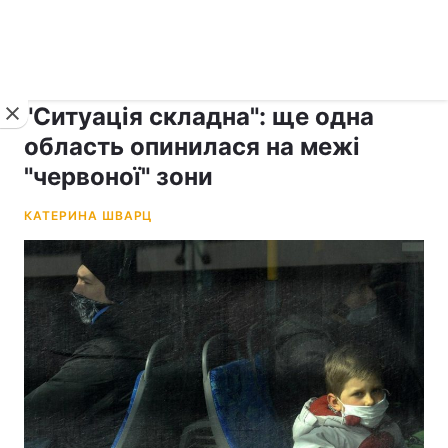
›
рус ›
Новини
Коронавірус
"Ситуація складна": ще одна
область опинилася на межі
"червоної" зони
КАТЕРИНА ШВАРЦ