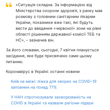
«Ситуація складна. За інформацією від
Відео з Youtube
Статті
Міністерства охорони здоров’я, з ранку мав
розмову з головним санітарним лікарем
Інтерв'ю
Думки
України, показники вже такі, які будуть
вести до введення «червоної» зони на рівні
Архів
Вакансії
області рішенням державної комісії ТЕБ та
НС», – зазначив він.
Контакти
За його словами, сьогодні, 7 квітня планується
засідання, яке буде присвячено саме цьому
ПОСЛУГИ
питанню.
Коронавірус в Україні: останні новини
Реклама на сайті
Фотобанк
Київ на межі: ліжка для хворих на COVID-19
заповнені на понад 77%
Моніторинг
Пресцентр
У НАН спрогнозували захворюваність на
COVID в Україні та назвали регіони-лідери