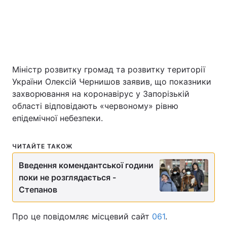
Київ
Львів
Дніпро
Харків
Міністр розвитку громад та розвитку території
Одеса
України Олексій Чернишов заявив, що показники
захворювання на коронавірус у Запорізькій
області відповідають «червоному» рівню
Спорт
Наука
епідемічної небезпеки.
Техно і зв'язок
Лайт
ЧИТАЙТЕ ТАКОЖ
Зброя
Інциденти
Введення комендантської години
поки не розглядається -
Здоров'я
Туризм
Степанов
Цікавинки
Погода
Про це повідомляє місцевий сайт
061
.