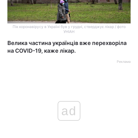
Пік коронавірусу в Україні був у грудні, стверджує лікар / фото
УНІАН
Велика частина українців вже перехворіла
на COVID-19, каже лікар.
Реклама
ad