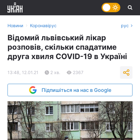
›
Новини
Коронавірус
рус
Відомий львівський лікар
розповів, скільки спадатиме
друга хвиля COVID-19 в Україні
13:48, 12.01.21
2 хв.
2367
Підпишіться на нас в Google