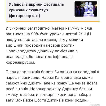
У Львові відкрили фестиваль
крижаних скульптур
(фоторепортаж)
У 37-річної багатодітної матері на 7-му місяці
вагітності на 90% були уражені легені. Жінці і
плоду не вистачало кисню, тому медики
вирішили проводити кесарів розтин.
Новонароджену дівчинку помістили в
реанімацію, бо вона теж інфікована
коронавірусом.
Після двох тижнів боротьби за життя породіллі її
нарешті виписали. Наразі Катерина вже може
самостійно дихати, але на жінку ще чекає довга
реабілітація. Новонароджену Даринку батьки
зможуть забрати з лікарні, коли вона набере
вагу. Вона вже шоста дитина в їхній родині.
Реклама