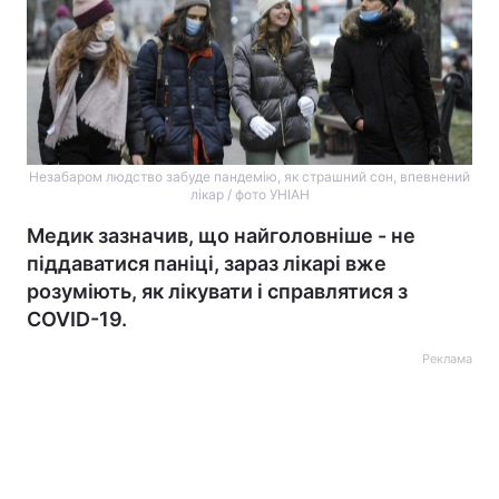
Незабаром людство забуде пандемію, як страшний сон, впевнений
лікар / фото УНІАН
Медик зазначив, що найголовніше - не
піддаватися паніці, зараз лікарі вже
розуміють, як лікувати і справлятися з
COVID-19.
Реклама