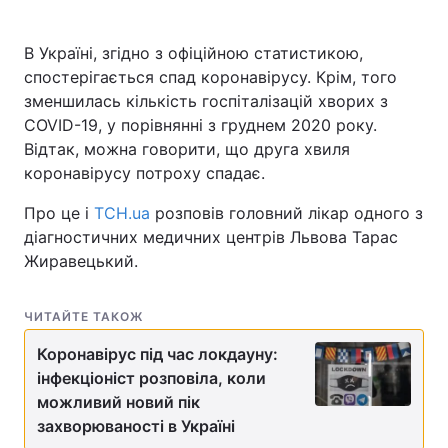
В Україні, згідно з офіційною статистикою,
спостерігається спад коронавірусу. Крім, того
Головна
Війна
зменшилась кількість госпіталізацій хворих з
COVID-19, у порівнянні з груднем 2020 року.
Україна
Політика
Відтак, можна говорити, що друга хвиля
коронавірусу потроху спадає.
Економіка
Світ
Про це і
ТСН.ua
розповів головний лікар одного з
Спорт
Наука
діагностичних медичних центрів Львова Тарас
Жиравецький.
Техно і зв'язок
Лайт
Зброя
Інциденти
ЧИТАЙТЕ ТАКОЖ
Здоров'я
Туризм
Коронавірус під час локдауну:
інфекціоніст розповіла, коли
Цікавинки
Погода
можливий новий пік
захворюваності в Україні
Екологія
Регіони