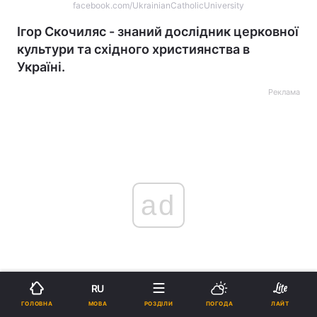
facebook.com/UkrainianCatholicUniversity
Ігор Скочиляс - знаний дослідник церковної
культури та східного християнства в
Україні.
Реклама
ad
RU
В неділю у Львові від ускладнень коронавірусної
МОВА
ГОЛОВНА
РОЗДІЛИ
ПОГОДА
ЛАЙТ