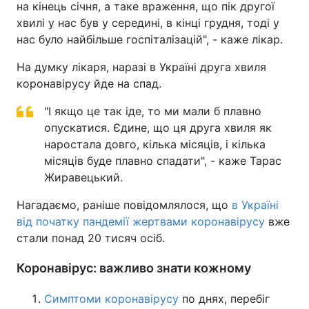
на кінець січня, а таке враження, що пік другої
хвилі у нас був у середині, в кінці грудня, тоді у
Тема оформлення
нас було найбільше госпіталізацій", - каже лікар.
На думку лікаря, наразі в Україні друга хвиля
коронавірусу йде на спад.
"І якщо це так іде, то ми мали б плавно
опускатися. Єдине, що ця друга хвиля як
наростала довго, кілька місяців, і кілька
місяців буде плавно спадати", - каже Тарас
Жиравецький.
Нагадаємо, раніше повідомлялося, що
в Україні
від початку пандемії жертвами коронавірусу
вже
стали понад 20 тисяч осіб.
Коронавірус: важливо знати кожному
Симптоми коронавірусу
по днях, перебіг