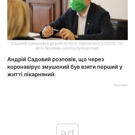
Садовий повернувся до роботи після перенесеного COVID-19 /
фото facebook.com/hrystyna.protsak
Андрій Садовий розповів, що через
коронавірус змушений був взяти перший у
житті лікарняний.
Реклама
ad