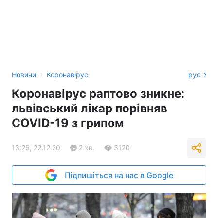
›
Новини
Коронавірус
рус
Коронавірус раптово зникне:
львівський лікар порівняв
COVID-19 з грипом
13:26, 22.12.20
2 хв.
3120
Підпишіться на нас в Google