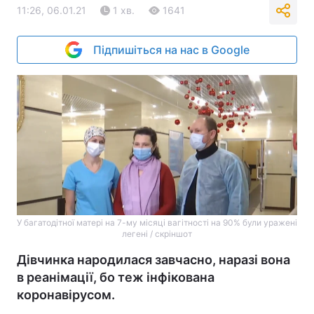
11:26, 06.01.21
1 хв.
1641
Підпишіться на нас в Google
У багатодітної матері на 7-му місяці вагітності на 90% були уражені
легені / скріншот
Дівчинка народилася завчасно, наразі вона
в реанімації, бо теж інфікована
коронавірусом.