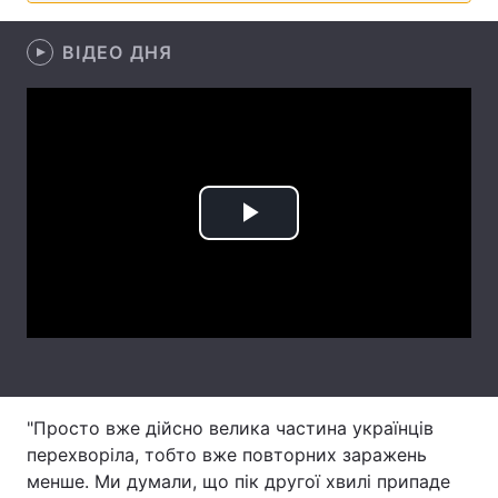
Лонгріди
ВІДЕО ДНЯ
Відео з Youtube
Статті
Інтерв'ю
Думки
Архів
Вакансії
Play
Контакти
Video
Послуги
"Просто вже дійсно велика частина українців
перехворіла, тобто вже повторних заражень
менше. Ми думали, що пік другої хвилі припаде