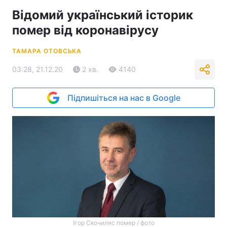
Відомий український історик
помер від коронавірусу
ТАМАРА ОТОВСЬКА
03:28, 21.12.20
2 хв.
4140
Підпишіться на нас в Google
Ігор Скочиляс помер / фото