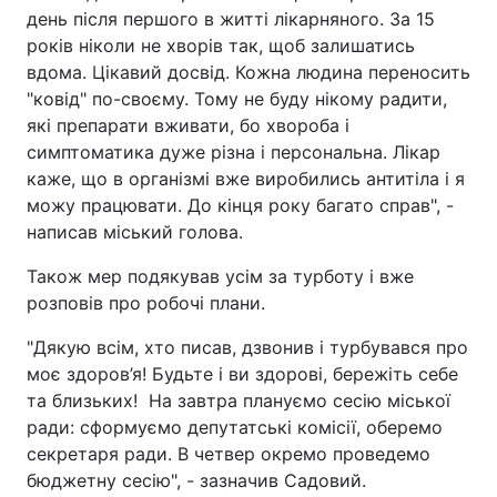
день після першого в житті лікарняного. За 15
років ніколи не хворів так, щоб залишатись
вдома. Цікавий досвід. Кожна людина переносить
"ковід" по-своєму. Тому не буду нікому радити,
які препарати вживати, бо хвороба і
симптоматика дуже різна і персональна. Лікар
каже, що в організмі вже виробились антитіла і я
можу працювати. До кінця року багато справ", -
написав міський голова.
Також мер подякував усім за турботу і вже
розповів про робочі плани.
"Дякую всім, хто писав, дзвонив і турбувався про
моє здоров’я! Будьте і ви здорові, бережіть себе
та близьких! На завтра плануємо сесію міської
ради: сформуємо депутатські комісії, оберемо
секретаря ради. В четвер окремо проведемо
бюджетну сесію", - зазначив Садовий.