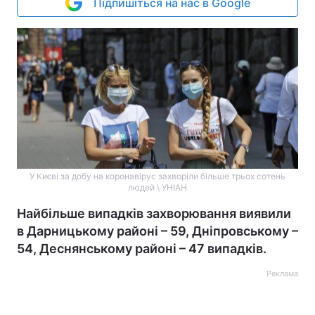
Підпишіться на нас в Google
У Києві за добу на коронавірус захворіли більше трьох сотень
людей \ УНІАН
Найбільше випадків захворювання виявили
в Дарницькому районі – 59, Дніпровському –
54, Деснянському районі – 47 випадків.
Реклама