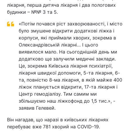
лікарня, перша дитяча лікарня і два пологових
будинки – №№ 3 та 5.
«Потім почався ріст захворюваності, і місто
було змушене відкрити додаткові ліжка і
корпуси, які приймали хворих, зокрема в
Олександрівській лікарні… І цього
виявилося мало. На сьогоднішній день ми
додатково ще залучили медичні заклади.
Це, зокрема Київська лікарня психіатрії,
лікарня швидкої допомоги, 5-та лікарня, 6-
та, повністю 8-ма лікарня, в якій майже 400
ліжок планується відкрити, 17-та лікарня і
Центр гемодіалізу. Тим самим ми
збільшуємо наш ліжкофонд до 1,5 тис.», -
заявив Гелевей.
Він нагадав, що наразі в київських лікарнях
перебуває вже 781 хворий на COVID-19.