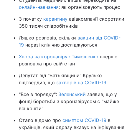
Студентів медичних вишів переводять на
онлайн-навчання
: як організовують процес
З початку
карантину
авіакомпанії скоротили
350 тисяч співробітників
Ляшко розповів, скільки
вакцин від COVID-
19
наразі клінічно досліджуються
Хвора на коронавірус Тимошенко
вперше
розповіла про свій стан
Депутат від "Батьківщини" Крулько
підтвердив, що
захворів на COVID-19
"Все в порядку":
Зеленський
заявив, що у
фонді боротьби з коронавірусом є "майже
всі кошти"
Стало відомо про
симптом COVID-19
в
українців, який одразу вказує на інфікування