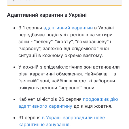
Адаптивний карантин в Україні
З 1 серпня
адаптивний карантин
в Україні
передбачає поділ усіх регіонів на чотири
зони - "зелену", "жовту", "помаранчеву" і
"червону", залежно від епідеміологічної
ситуації в кожному окремо взятому.
У кожній з епідеміологічних зон встановили
різні карантинні обмеження. Найм’якіші - в
"зеленій" зоні, найбільш жорсткі заборони
очікують регіони "червоної" зони.
Кабінет міністрів 26 серпня
продовжив дію
адаптивного карантину
до кінця жовтня.
31 серпня
в Україні запровадили нове
карантинне зонування
.