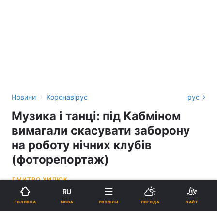
›
Новини
Коронавірус
рус
Музика і танці: під Кабміном
вимагали скасувати заборону
на роботу нічних клубів
(фоторепортаж)
ДМИТРО ХИЛЮК
RU
18:02, 01.09.20
4 хв.
4299
МОВА
ГОЛОВНА
РОЗДІЛИ
ПОГОДА
ЛАЙТ