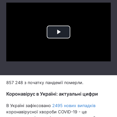
Лонгріди
Відео з Youtube
Статті
Play
Інтерв'ю
Думки
Архів
Вакансії
Video
Контакти
Послуги
857 248 з початку пандемії померли.
Коронавірус в Україні: актуальні цифри
В Україні зафіксовано
2495 нових випадків
коронавірусної хвороби COVID-19 - це