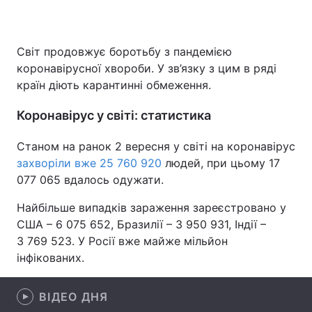
Світ продовжує боротьбу з пандемією
Головна
Війна
коронавірусної хвороби. У зв’язку з цим в ряді
країн діють карантинні обмеження.
Україна
Політика
Коронавірус у світі: статистика
Економіка
Світ
Станом на ранок 2 вересня у світі на коронавірус
Спорт
Наука
захворіли вже 25 760 920
людей, при цьому 17
077 065 вдалось одужати.
Техно і зв'язок
Лайт
Найбільше випадків зараження зареєстровано у
Зброя
Інциденти
США – 6 075 652, Бразилії – 3 950 931, Індії –
3 769 523. У Росії вже майже мільйон
Здоров'я
Туризм
інфікованих.
Цікавинки
Погода
ВІДЕО ДНЯ
Екологія
Регіони