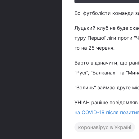
Всі футболісти команди з
Луцький клуб не буде ска
туру Першої ліги проти "
го на 25 червня.
Варто відзначити, що ран
"Русі", "Балканах" та "Мина
"Волинь" займає друге міс
УНІАН раніше повідомляв
на COVID-19 після позити
коронавірус в Україні