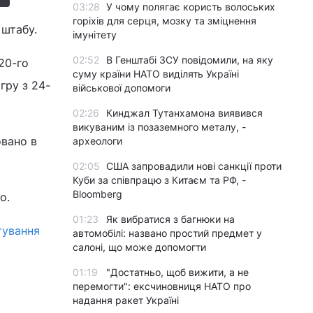
03:28
У чому полягає користь волоських
горіхів для серця, мозку та зміцнення
 штабу.
імунітету
02:52
В Генштабі ЗСУ повідомили, на яку
20-го
суму країни НАТО виділять Україні
гру з 24-
військової допомоги
02:26
Кинджал Тутанхамона виявився
викуваним із позаземного металу, -
овано в
археологи
02:05
США запровадили нові санкції проти
Куби за співпрацю з Китаєм та РФ, -
Bloomberg
о.
01:23
Як вибратися з багнюки на
тування
автомобілі: названо простий предмет у
салоні, що може допомогти
01:19
"Достатньо, щоб вижити, а не
перемогти": ексчиновниця НАТО про
надання ракет Україні