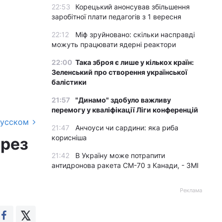
22:53
Корецький анонсував збільшення
заробітної плати педагогів з 1 вересня
22:12
Міф зруйновано: скільки насправді
можуть працювати ядерні реактори
22:00
Така зброя є лише у кількох країн:
Зеленський про створення української
балістики
21:57
"Динамо" здобуло важливу
перемогу у кваліфікації Ліги конференцій
русском
21:47
Анчоуси чи сардини: яка риба
корисніша
ерез
21:42
В Україну може потрапити
антидронова ракета CM-70 з Канади, - ЗМІ
Реклама