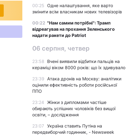
00:25
Одне налаштування, яке варто
змінити всім власникам нових телевізорів
00:22
"Нам самим потрібні": Трамп
відреагував на прохання Зеленського
надати ракети до Patriot
06 серпня, четвер
23:58
Вчені виявили відбитки пальців на
кераміці віком 8000 років: що їх здивувало
23:39
Атака дронів на Москву: аналітики
оцінили ефективність роботи російської
ППО
23:24
Жінки з дипломами частіше
обирають успішних чоловіків без вищої
освіти, – дослідження
23:07
Україна ставить Путіна на
передвиборчий годинник, - Newsweek