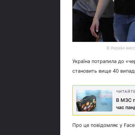
В Україні ви
Україна потрапила до «че
становить вище 40 випадк
ЧИТАЙТ
В МЗС п
час пан
Про це повідомляє у Fac