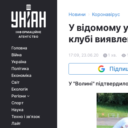
›
Новини
Коронавірус
У відомому 
ІНФОРМАЦІЙНЕ
клубі виявле
АГЕНТСТВО
Головна
Війна
17:09, 23.06.20
1 хв.
Україна
Підпиш
Політика
Економіка
Світ
У "Волині" підтвердил
Екологія
Регіони
Спорт
Наука
Техно і зв'язок
Лайт