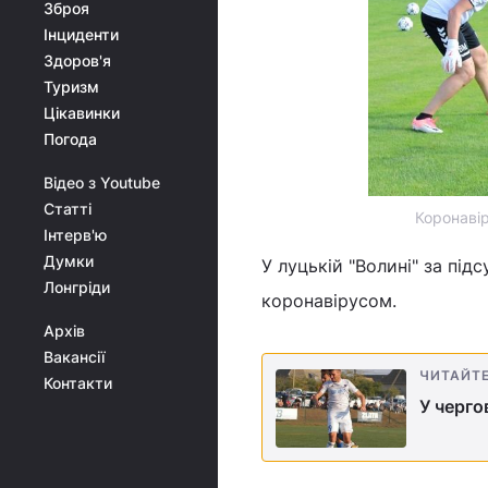
Зброя
Інциденти
Здоров'я
Туризм
Цікавинки
Погода
Відео з Youtube
Статті
Коронавір
Інтерв'ю
Думки
У луцькій "Волині" за пі
Лонгріди
коронавірусом.
Архів
Вакансії
ЧИТАЙТ
Контакти
У черго