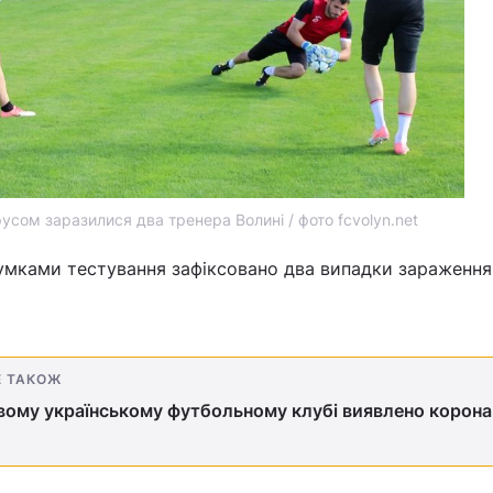
усом заразилися два тренера Волині / фото fcvolyn.net
дсумками тестування зафіксовано два випадки зараження
Е ТАКОЖ
вому українському футбольному клубі виявлено корона