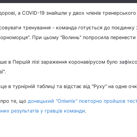
дорові, а COVID-19 знайшли у двох членів тренерського
совувати тренування - команда готується до поєдинку 
Чорноморця". При цьому "Волинь" попросила перенести 
іше в Першій лізі зараження коронавірусом було зафікс
ї".
це в турнірній таблиці та відстає від "Руху" на одне очк
 про те, що
донецький "Олімпік" повторно пройшов тес
вних результатів у гравців команди
.