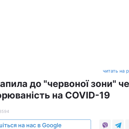
читать на 
апила до "червоної зони" ч
орюваність на COVID-19
3594
іться на нас в Google