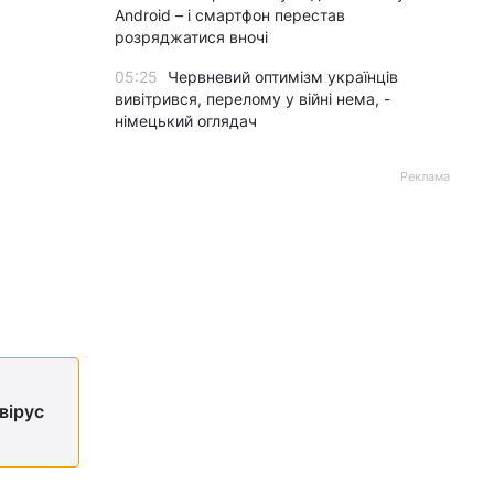
Android – і смартфон перестав
розряджатися вночі
05:25
Червневий оптимізм українців
вивітрився, перелому у війні нема, -
німецький оглядач
Реклама
вірус