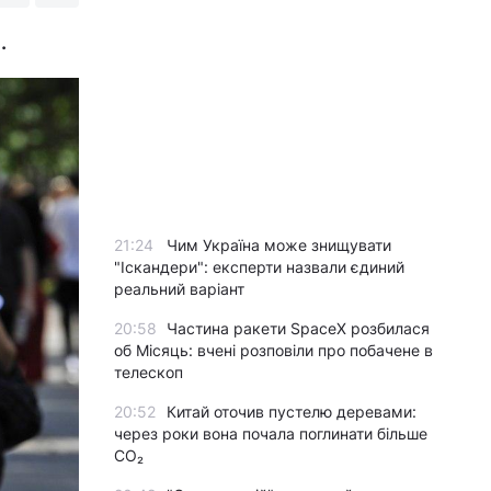
.
21:24
Чим Україна може знищувати
"Іскандери": експерти назвали єдиний
реальний варіант
20:58
Частина ракети SpaceX розбилася
об Місяць: вчені розповіли про побачене в
телескоп
20:52
Китай оточив пустелю деревами:
через роки вона почала поглинати більше
CO₂