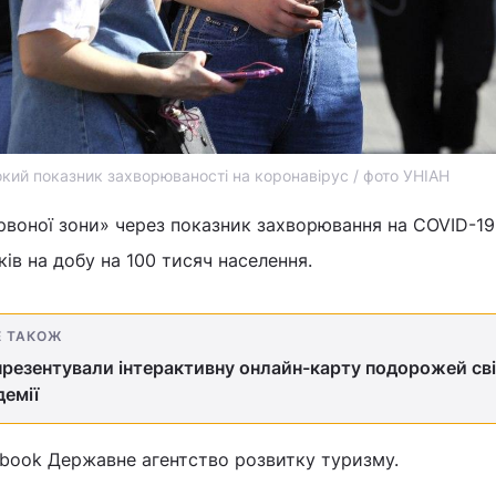
сокий показник захворюваності на коронавірус / фото УНІАН
рвоної зони» через показник захворювання на COVID-19
ів на добу на 100 тисяч населення.
Е ТАКОЖ
резентували інтерактивну онлайн-карту подорожей св
демії
ebook Державне агентство розвитку туризму.