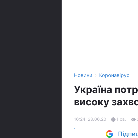
›
Новини
Коронавірус
Україна потр
високу захв
16:24, 23.06.20
1 хв.
Підпиш