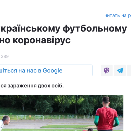
читать на 
українському футбольному
но коронавірус
1389
іться на нас в Google
ося зараження двох осіб.