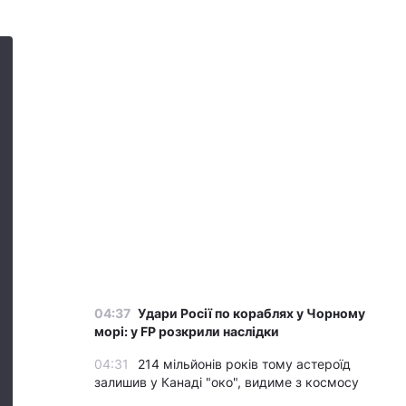
04:37
Удари Росії по кораблях у Чорному
морі: у FP розкрили наслідки
04:31
214 мільйонів років тому астероїд
залишив у Канаді "око", видиме з космосу