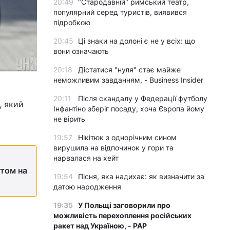
20:49
"Стародавній" римський театр,
популярний серед туристів, виявився
підробкою
20:45
Ці знаки на долоні є не у всіх: що
вони означають
20:18
Дістатися "нуля" стає майже
неможливим завданням, - Business Insider
20:11
Після скандалу у Федерації футболу
, який
Інфантіно зберіг посаду, хоча Європа йому
не вірить
19:57
Нікітюк з однорічним сином
вирушила на відпочинок у гори та
нарвалася на хейт
ітом на
19:54
Пісня, яка надихає: як визначити за
датою народження
19:35
У Польщі заговорили про
можливість перехоплення російських
ракет над Україною, - PAP