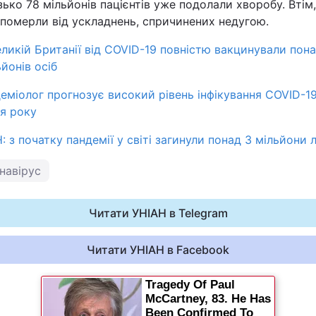
зько 78 мільйонів пацієнтів уже подолали хворобу. Втім
 померли від ускладнень, спричинених недугою.
еликій Британії від COVID-19 повністю вакцинували пона
ьйонів осіб
деміолог прогнозує високий рівень інфікування COVID-1
ця року
: з початку пандемії у світі загинули понад 3 мільйони
навірус
Читати УНІАН в Telegram
Читати УНІАН в Facebook