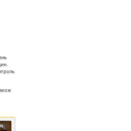
ень
цин.
нтроль
також