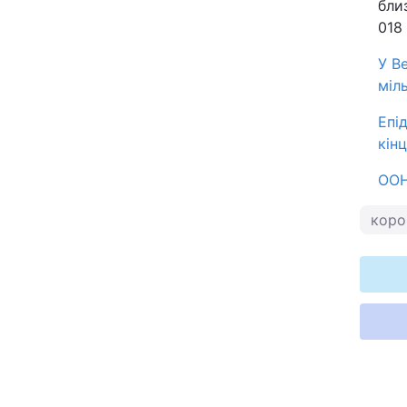
бли
018
У В
міл
Епі
кін
ООН
коро