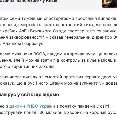
кованих, найбільше - у Києві
Статті
ягом семи тижнів ми спостерігаємо зростання випадків
Думки
ювання, смертність зростає четвертий тиждень поспіль
 країнах Азії і Близького Сходу спостерігається значне
Вакансії
ання захворюваності", – сказав генеральний директор 
с Адханом Гебреєсус.
вами очільника ВООЗ, пандемія коронавірусу ще далека
ення, але її можна взяти під контроль за кілька місяців
огою карантинних заходів.
ння числа випадків і смертей протягом перших двох мі
Фотобанк
оказує, що вірус і його штами можна зупинити", – додав
Пресцентр
авірус у світі: що відомо
дно з
даними РНБО України
з початку пандемії у світі
еєстрували понад 136 мільйонів хворих на коронавірус.