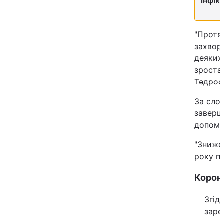
інфі
Відео з Youtube
"Прот
Інтерв'ю
захвор
деяких
Архів
зрост
Тедро
Контакти
За сло
заверш
ПОСЛУГИ
допом
"Зниже
Реклама на сайті
року п
Моніторинг
Корон
Згі
зар