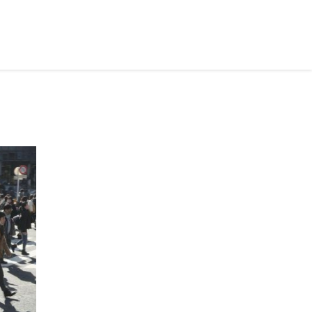
рус ›