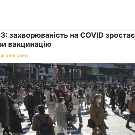
›
Коронавірус
З: захворюваність на COVID зростає
ри вакцинацію
ІЯ ГОРДІЄНКО