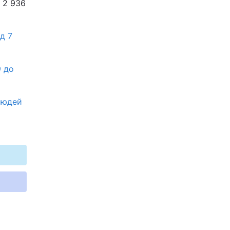
, 2 936
д 7
9 до
 людей