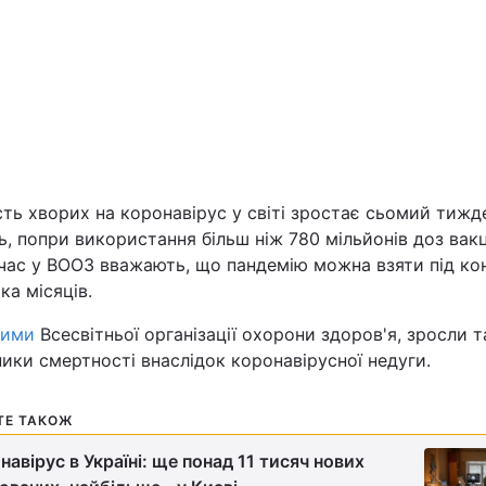
Львів
Харків
сть хворих на коронавірус у світі зростає сьомий тижд
Наука
ь, попри використання більш ніж 780 мільйонів доз вак
час у ВООЗ вважають, що пандемію можна взяти під ко
Лайт
ька місяців.
ними
Всесвітньої організації охорони здоров'я, зросли 
Інциденти
ики смертності внаслідок коронавірусної недуги.
Туризм
ТЕ ТАКОЖ
Погода
навірус в Україні: ще понад 11 тисяч нових