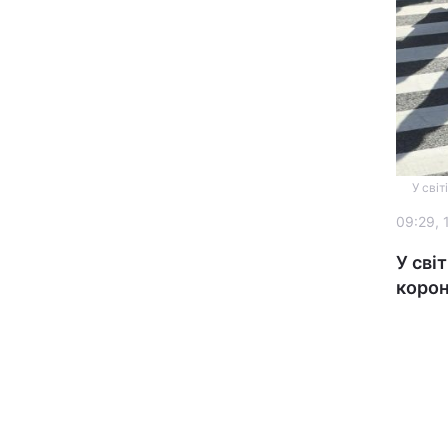
У сві
Головна
09:29, 
Україна
У сві
корон
Економіка
Екологія
РЕГІОНИ