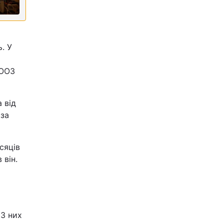
. У
ВООЗ
 від
 за
сяців
 він.
 З них