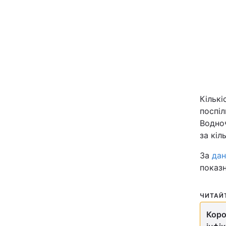
Київ
Дніпро
Одеса
Кількі
Спорт
поспіл
Водно
Техно і зв'язок
за кіл
За
да
Зброя
показн
Здоров'я
ЧИТАЙ
Цікавинки
Коро