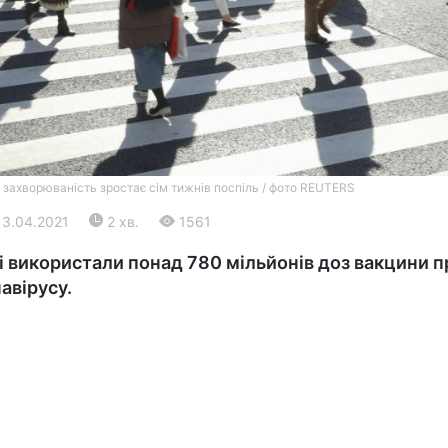
ті захворюваність зростає сім тижнів поспіль / фото REUTERS
Війна
13.04.2021
2 хв.
1561
Політика
ті використали понад 780 мільйонів доз вакцини 
авірусу.
Світ