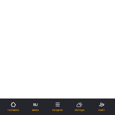
›
RU
Новини
Коронавірус
рус
МОВА
ГОЛОВНА
РОЗДІЛИ
ПОГОДА
ЛАЙТ