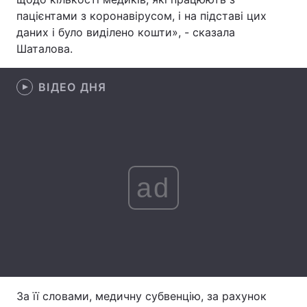
пацієнтами з коронавірусом, і на підставі цих
Лонгріди
даних і було виділено кошти», - сказала
Шаталова.
Відео з Youtube
Статті
ВІДЕО ДНЯ
Інтерв'ю
Думки
Архів
Вакансії
Контакти
ad
Послуги
За її словами, медичну субвенцію, за рахунок