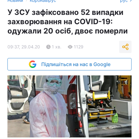
Новини
Коронавірус
рус
У ЗСУ зафіксовано 52 випадки
захворювання на COVID-19:
одужали 20 осіб, двоє померли
09:37, 29.04.20
1 хв.
1129
Підпишіться на нас в Google