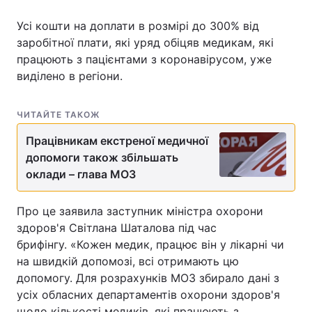
Усі кошти на доплати в розмірі до 300% від
заробітної плати, які уряд обіцяв медикам, які
працюють з пацієнтами з коронавірусом, уже
Головна
Війна
виділено в регіони.
Україна
Політика
ЧИТАЙТЕ ТАКОЖ
Економіка
Світ
Працівникам екстреної медичної
Спорт
Наука
допомоги також збільшать
оклади – глава МОЗ
Техно і зв'язок
Лайт
Про це заявила заступник міністра охорони
Зброя
Інциденти
здоров'я Світлана Шаталова під час
брифінгу. «Кожен медик, працює він у лікарні чи
Здоров'я
Туризм
на швидкій допомозі, всі отримають цю
Цікавинки
Погода
допомогу. Для розрахунків МОЗ збирало дані з
усіх обласних департаментів охорони здоров'я
Екологія
Регіони
щодо кількості медиків, які працюють з