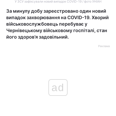
У ЗСУ зафіксували новий випадок COVID-19 / фото УНІАН
За минулу добу зареєстровано один новий
випадок захворювання на COVID-19. Хворий
військовослужбовець перебуває у
Чернівецькому військовому госпіталі, стан
його здоров’я задовільний.
Реклама
ad