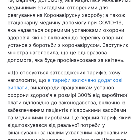
19; медичну допомогу, яка надається мобільними
медичними бригадами, створеними для
реагування на Коронавірусну хворобу; а також
стаціонарну медичну допомогу при COVID-19,
яка надається окремими установами охорони
здоров'я, які не включені до переліку опорних
установ з боротьби з коронавірусом. Заступник
міністра наголосила, що це одноразова
допомога, яка буде профінансована за квітень.
«Що стосується затверджених тарифів, хочу
наголосити, що
в тарифи включено додаткові
виплати
, винагороди працівникам установ
охорони здоров'я в розмірі 300% від заробітної
плати відповідно до законодавства, включно із
забезпеченням пацієнтів лікарськими засобами
та медичними виробами. Це перший тариф, який
відштовхувався від реальної потреби у
фінансуванні за нашим ухваленим національним