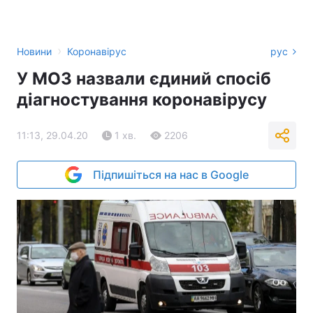
›
Новини
Коронавірус
рус
У МОЗ назвали єдиний спосіб
діагностування коронавірусу
11:13, 29.04.20
1 хв.
2206
Підпишіться на нас в Google