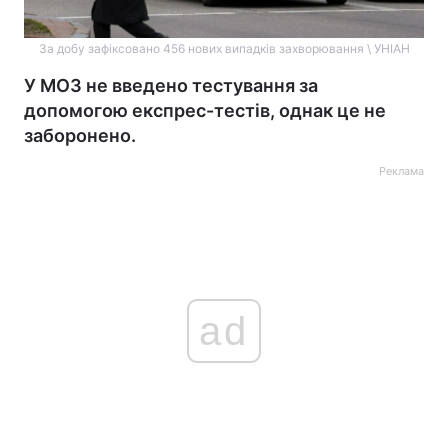
За добу зафіксовано 456 нових випадків захворювання \ УНІАН
У МОЗ не введено тестування за
допомогою експрес-тестів, однак це не
заборонено.
Реклама
ad