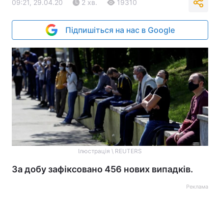
09:21, 29.04.20
2 хв.
19310
Підпишіться на нас в Google
Ілюстрація \ REUTERS
За добу зафіксовано 456 нових випадків.
Реклама