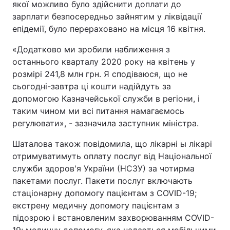
якої можливо було здійснити доплати до
зарплати безпосередньо зайнятим у ліквідації
Тема оформлення
епідемії, було перераховано на місця 16 квітня.
«Додатково ми зробили наближення з
останнього кварталу 2020 року на квітень у
розмірі 241,8 млн грн. Я сподіваюся, що не
сьогодні-завтра ці кошти надійдуть за
допомогою Казначейської служби в регіони, і
таким чином ми всі питання намагаємось
регулювати», - зазначила заступник міністра.
Шаталова також повідомила, що лікарні ы лікарі
отримуватимуть оплату послуг від Національної
служби здоров'я України (НСЗУ) за чотирма
пакетами послуг. Пакети послуг включають
стаціонарну допомогу пацієнтам з COVID-19;
екстрену медичну допомогу пацієнтам з
підозрою і встановленим захворюванням COVID-