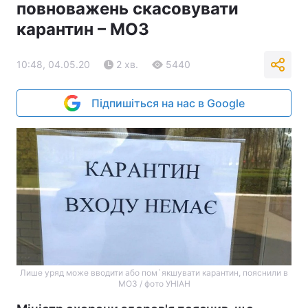
повноважень скасовувати
карантин – МОЗ
10:48, 04.05.20
2 хв.
5440
Підпишіться на нас в Google
Лише уряд може вводити або пом`якшувати карантин, пояснили в
МОЗ / фото УНІАН