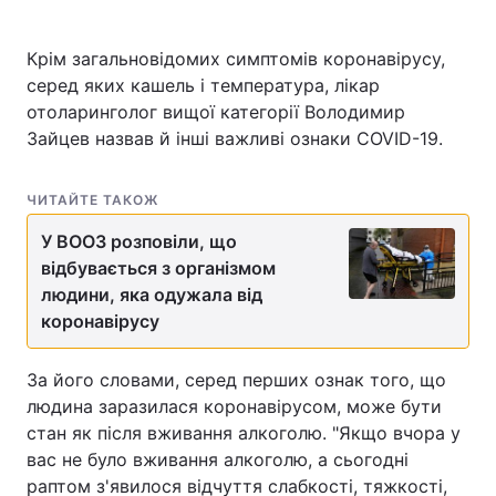
Крім загальновідомих симптомів коронавірусу,
серед яких кашель і температура, лікар
Головна
Війна
отоларинголог вищої категорії Володимир
Зайцев назвав й інші важливі ознаки COVID-19.
Україна
Політика
Економіка
Світ
ЧИТАЙТЕ ТАКОЖ
У ВООЗ розповіли, що
Спорт
Наука
відбувається з організмом
Техно і зв'язок
Лайт
людини, яка одужала від
коронавірусу
Зброя
Інциденти
За його словами, серед перших ознак того, що
Здоров'я
Туризм
людина заразилася коронавірусом, може бути
стан як після вживання алкоголю. "Якщо вчора у
Цікавинки
Погода
вас не було вживання алкоголю, а сьогодні
раптом з'явилося відчуття слабкості, тяжкості,
Екологія
Регіони