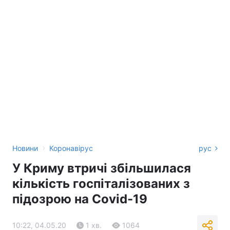
›
Новини
Коронавірус
рус
У Криму втричі збільшилася
кількість госпіталізованих з
підозрою на Covid-19
10:22, 04.05.20
1 хв.
1064