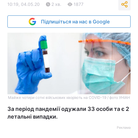
10:19, 04.05.20
2 хв.
1877
Підпишіться на нас в Google
Майже чотири сотні військових хворіють на COVID-19 / фото УНІАН
За період пандемії одужали 33 особи та є 2
летальні випадки.
Реклама