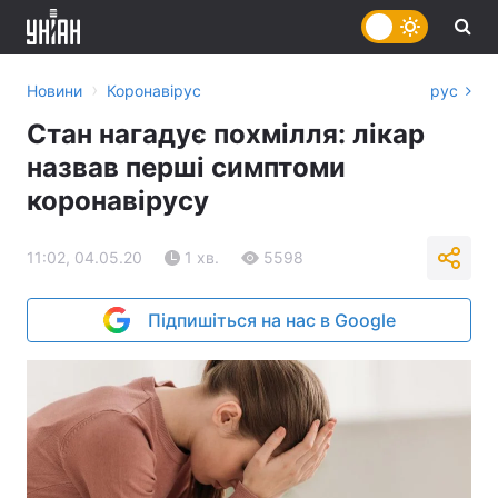
›
Новини
Коронавірус
рус
Стан нагадує похмілля: лікар
назвав перші симптоми
коронавірусу
11:02, 04.05.20
1 хв.
5598
Підпишіться на нас в Google