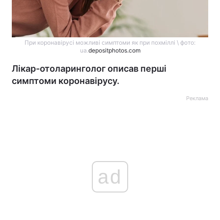
При коронавірусі можливі симптоми як при похміллі \ фото:
ua.
depositphotos.com
Лікар-отоларинголог описав перші
симптоми коронавірусу.
Реклама
ad