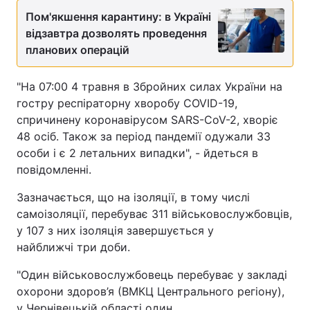
Пом'якшення карантину: в Україні
відзавтра дозволять проведення
планових операцій
"На 07:00 4 травня в Збройних силах України на
гостру респіраторну хворобу COVID-19,
спричинену коронавірусом SARS-CoV-2, хворіє
48 осіб. Також за період пандемії одужали 33
особи і є 2 летальних випадки", - йдеться в
повідомленні.
Зазначається, що на ізоляції, в тому числі
самоізоляції, перебуває 311 військовослужбовців,
у 107 з них ізоляція завершується у
найближчі три доби.
"Один військовослужбовець перебуває у закладі
охорони здоров’я (ВМКЦ Центрального регіону),
у Чернівецькій області один