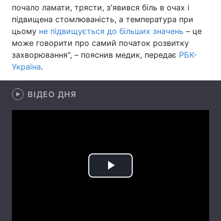
почало ламати, трясти, з'явився біль в очах і
Лонгріди
підвищена стомлюваність, а температура при
цьому
не підвищується до більших значень
– це
може говорити про самий початок розвитку
Відео з Youtube
Статті
захворювання", – пояснив медик, передає
РБК-
Україна
.
Інтерв'ю
Думки
Архів
Вакансії
ВІДЕО ДНЯ
Контакти
Послуги
Play
Video