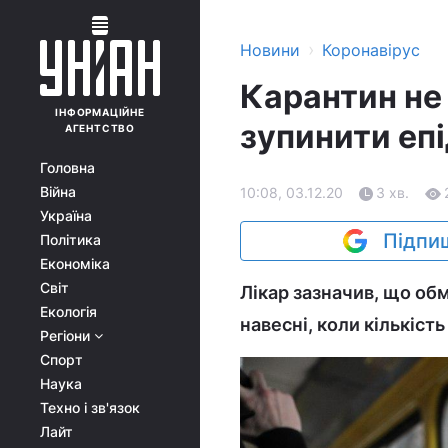
›
Новини
Коронавірус
Карантин не
ІНФОРМАЦІЙНЕ
зупинити епі
АГЕНТСТВО
Головна
Війна
10:08, 03.12.20
3 хв.
Україна
Підпиш
Політика
Економіка
Світ
Лікар зазначив, що об
Екологія
навесні, коли кількіст
Регіони
Спорт
Наука
Техно і зв'язок
Лайт