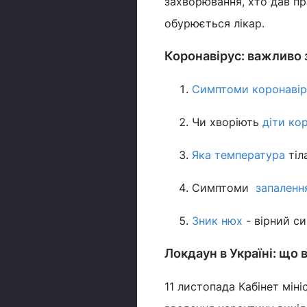
захворювання, хто дав пр
обурюється лікар.
Коронавірус: важливо
Симптоми коронавір
Чи хворіють
діти ко
Яка температура
тіл
Симптоми
запалення
Зник нюх
- вірний с
Локдаун в Україні: що 
11 листопада Кабінет мін