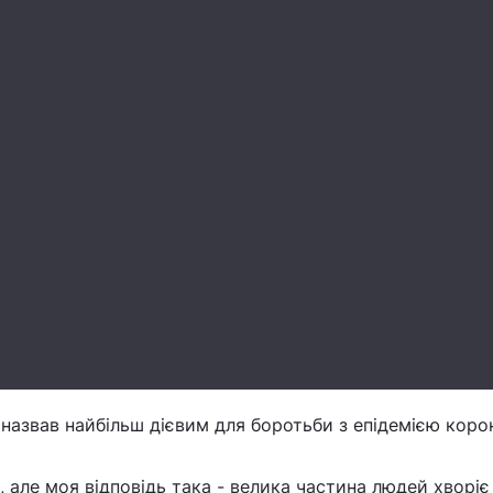
назвав найбільш дієвим для боротьби з епідемією корон
 але моя відповідь така - велика частина людей хворіє 