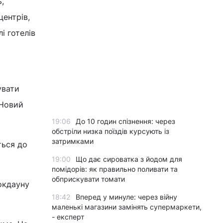
,
центрів,
і готелів
увати
 Новий
19:06
До 10 годин спізнення: через
обстріли низка поїздів курсують із
затримками
ться до
19:00
Що дає сироватка з йодом для
помідорів: як правильно поливати та
обприскувати томати
локдауну
18:42
Вперед у минуле: через війну
маленькі магазини замінять супермаркети,
- експерт