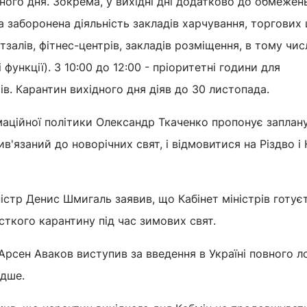
ного дня. Зокрема, у вихідні дні додатково до обмежень
а заборонена діяльність закладів харчування, торгових 
тзалів, фітнес-центрів, закладів розміщення, в тому числ
 функції). З 10:00 до 12:00 - пріоритетні години для
ів. Карантин вихідного дня діяв до 30 листопада.
маційної політики Олександр Ткаченко пропонує заплан
рив'язаний до новорічних свят, і відмовитися на Різдво і
істр Денис Шмигаль заявив, що Кабінет міністрів готує
ткого карантину під час зимових свят.
 Арсен Аваков виступив за введення в Україні повного 
идше.