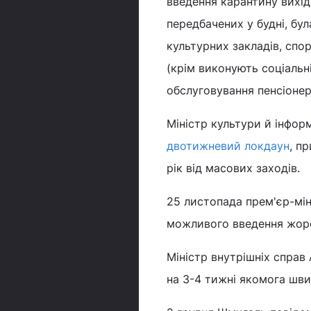
введення карантину вихід
передбачених у будні, бул
культурних закладів, спор
(крім виконують соціальні
обслуговування пенсіонер
Міністр культури й інфор
двотижневий локдаун
, п
рік від масових заходів.
25 листопада прем'єр-мін
можливого введення жорс
Міністр внутрішніх справ
на 3-4 тижні якомога шв