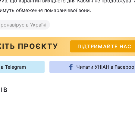
мив, що карантин вихідного дня Кабмін не продовжуват
іятимуть обмеження помаранчевої зони.
ронавірус в Україні
ІТЬ ПРОЄКТУ
ПІДТРИМАЙТЕ НАС
 в Telegram
Читати УНІАН в Faceboo
ІВ