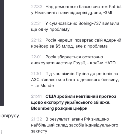
22:33
Над ремонтною базою систем Patriot
у Німеччині літали підозрілі дрони, -ЗМІ
22:31
У сумнозвісних Boeing-737 виявили
ще одну проблему
22:12
Росія нарешті повертає свій ядерний
крейсер за $5 млрд, але є проблема
22:01
Росія збирається остаточно
анексувати частину Грузії, - країни НАТО
21:51
Під час візитів Путіна до регіонів на
АЗС з’являється багато дешевого бензину,
– Le Monde
21:41
США зробили невтішний прогноз
щодо експорту українського збіжжя:
Bloomberg розкрив цифри
авірусу.
21:32
В результаті атаки РФ знищено
найбільший склад засобів індивідуального
захисту
і