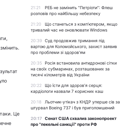
21:21
РЕБ не замінить "Петріоти": Флеш
розповів про найбільшу небезпеку
21:20
Що станеться з комп’ютером, якщо
тривалий час не оновлювати Windows
ти,
20:39
Суд продовжив тримання під
вартою для Коломойського, захист заявив
 змінить.
про проблеми зі здоров'ям
20:35
Росія встановила антидронові сітки
на своїх субмаринах, розташованих за
зультат
тисячі кілометрів від України
уло
20:22
Що їсти для здоров’я серця:
кардіологи назвали 7 корисних каш
20:18
Льотчик-утікач з КНДР уперше сів за
штурвал Boeing 737 і був приголомшений
ітаки. Це
20:17
Сенат США схвалив законопроект
печне
про "пекельні санкції" проти РФ