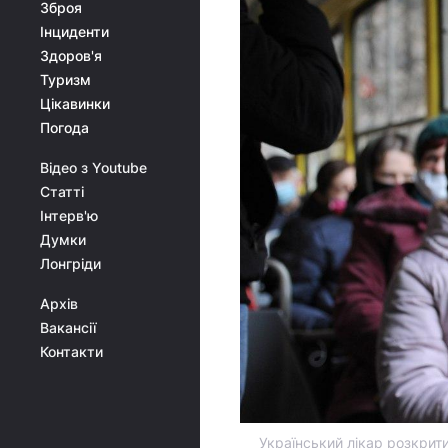
Зброя
Інциденти
Здоров'я
Туризм
Цікавинки
Погода
Відео з Youtube
Статті
Інтерв'ю
Думки
Лонгріди
Архів
Вакансії
Контакти
Український лікар розкрити