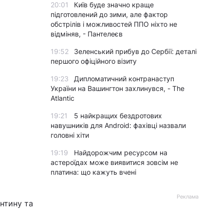
20:01
Київ буде значно краще
підготовлений до зими, але фактор
обстрілів і можливостей ППО ніхто не
відміняв, - Пантелеєв
19:52
Зеленський прибув до Сербії: деталі
першого офіційного візиту
19:23
Дипломатичний контранаступ
України на Вашингтон захлинувся, - The
Atlantic
19:21
5 найкращих бездротових
навушників для Android: фахівці назвали
головні хіти
19:19
Найдорожчим ресурсом на
астероїдах може виявитися зовсім не
платина: що кажуть вчені
Реклама
антину та