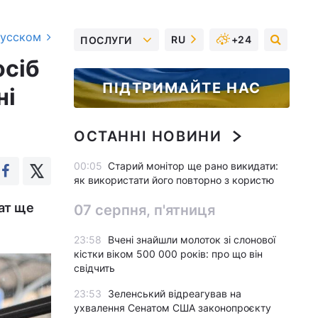
русском
RU
+24
ПОСЛУГИ
осіб
ПІДТРИМАЙТЕ НАС
ні
ОСТАННІ НОВИНИ
00:05
Старий монітор ще рано викидати:
як використати його повторно з користю
ат ще
07 серпня, п'ятниця
23:58
Вчені знайшли молоток зі слонової
кістки віком 500 000 років: про що він
свідчить
23:53
Зеленський відреагував на
ухвалення Сенатом США законопроєкту