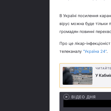
В Україні посилення кара
вірус можна буде тільки п
громадян повинні перехво
Про це лікар-інфекціоніст
телеканалу
"Україна 24"
.
ЧИТАЙТ
У Кабмі
ВІДЕО ДНЯ