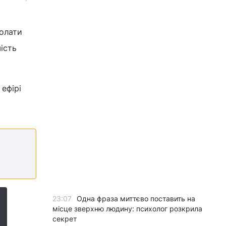
долати
ість
 ефірі
23:07
Одна фраза миттєво поставить на
місце зверхню людину: психолог розкрила
секрет