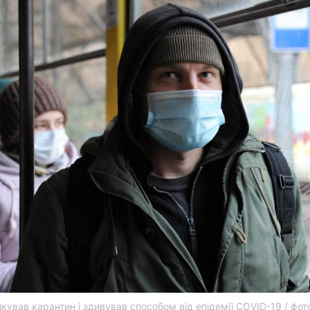
кував карантин і здивував способом від епідемії COVID-19 / фот