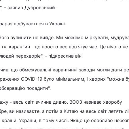
", - заявив Дубровський.
зараз відбувається в Україні.
його зупинити не вийде. Ми можемо міркувати, мудрува
тя, карантин - це просто все відтягує час. Це нічого не
юдей перехворіє", - підкреслив він.
чив, що обмежувальні карантинні заходи могли дати ре
аражених COVID-19 було мінімальним, і хворих "можна б
 обсервацію посадити".
кажу - весь світ вчинив дивно. ВООЗ називає хворобу
е, ви називаєте, а потім з Китаю на весь світ летять л
 країни, України, в тому числі. Якщо це особливо небез