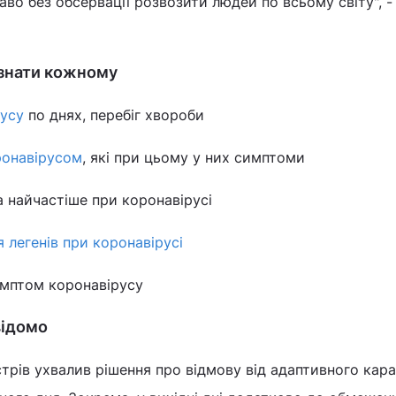
аво без обсервації розвозити людей по всьому світу", -
 знати кожному
усу
по днях, перебіг хвороби
ронавірусом
, які при цьому у них симптоми
а найчастіше при коронавірусі
 легенів при коронавірусі
имптом коронавірусу
відомо
істрів ухвалив рішення про відмову від адаптивного кар