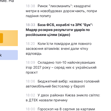
име. На
18:38
Ринок "лихоманить": квадратні
метри в новобудовах дорожчають, попри
падіння попиту
18:33
База ФСБ, кораблі та ЗРК "Бук":
Мадяр розкрив результати ударів по
російським цілям (відео)
18:20
Коли їсти помідори для повного
засвоєння вітамінів: вчені дали чітку
відповідь
k
18:09
Складено топ-10 найочікуваніших
ігор 2027 року – серед них є український
проєкт
18:06
Бюджетний вибір: названо головний
автомобільний бестселер у Європі
18:02
У двох районах Києва зникло світло:
в ДТЕК назвали причину
18:00
Гороскоп на 8 серпня за картами