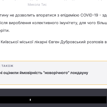
Микола Тис
нтину не дозволить впоратися з епідемією COVID-19 - з
ісля вироблення колективного імунітету, для чого більш
ріти.
 Київської міської лікарні Євген Дубровський розповів в
Е ТАКОЖ
ні оцінили ймовірність "новорічного" локдауну
Play