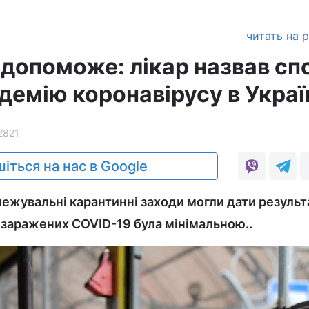
читать на 
 допоможе: лікар назвав сп
демію коронавірусу в Украї
2821
іться на нас в Google
межувальні карантинні заходи могли дати результ
ь заражених COVID-19 була мінімальною..