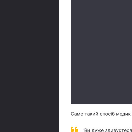
Саме такий спосіб медик 
"Ви дуже здивуєтеся,