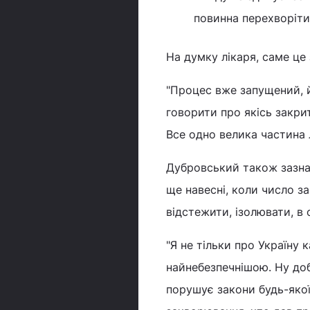
повинна перехворіти
На думку лікаря, саме це 
"Процес вже запущений, 
говорити про якісь закрит
Все одно велика частина л
Дубровський також зазна
ще навесні, коли число з
відстежити, ізолювати, в
"Я не тільки про Україну 
найнебезпечнішою. Ну добр
порушує закони будь-якої