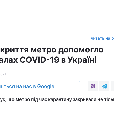
читать на 
акриття метро допомогло
лах COVID-19 в Україні
1871
іться на нас в Google
є, що метро під час карантину закривали не тіль