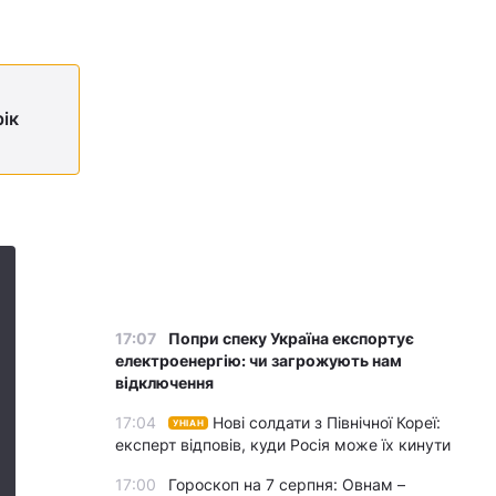
рік
17:07
Попри спеку Україна експортує
електроенергію: чи загрожують нам
відключення
17:04
Нові солдати з Північної Кореї:
УНІАН
експерт відповів, куди Росія може їх кинути
17:00
Гороскоп на 7 серпня: Овнам –