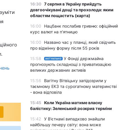
16:30
7 серпня в Україну прийдуть
довгоочікувані дощі та прохолода: яким
зуміти
областям пощастить (карта)
ня
16:00
Нацбанк послабив гривню: офіційний
курс валют на п’ятницю
16:00
Названо час у планці, який свідчить
ційного
про відмінну форму після 55 років
.
15:58
У Фонді держмайна
АКТУАЛЬНО
прогнозують складнощі з приватизацією
нень
великих державних активів
15:56
Вагітну Вітвіцьку запідозрили у
таємному ЕКЗ та сурогатному материнстві
- вона відповіла
15:45
Коли Україна матиме власну
балістику: Зеленський розкрив терміни
15:42
У Вʼєтнамі випадково знайшли
найбільшу печеру світу: вона може