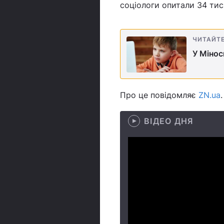
соціологи опитали 34 тися
ЧИТАЙТ
У Мінос
Про це повідомляє
ZN.ua
.
ВІДЕО ДНЯ