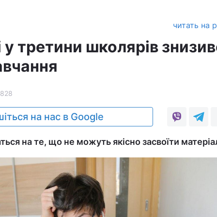
читать на 
 у третини школярів знизи
авчання
1828
іться на нас в Google
ться на те, що не можуть якісно засвоїти матеріа