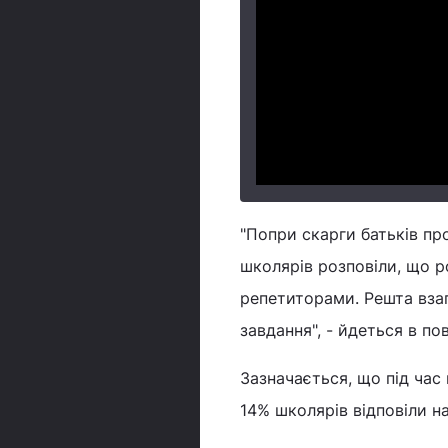
"Попри скарги батьків про
школярів розповіли, що ро
репетиторами. Решта взаг
завдання", - йдеться в по
Зазначається, що під час 
14% школярів відповіли на