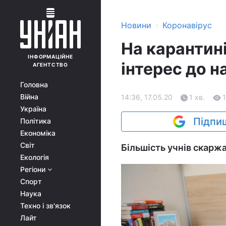
›
Новини
Коронавірус
На карантині
ІНФОРМАЦІЙНЕ
інтерес до н
АГЕНТСТВО
Головна
Війна
14:36, 17.05.20
1 хв.
Україна
Підпиш
Політика
Економіка
Світ
Більшість учнів скаржа
Екологія
Регіони
Спорт
Наука
Техно і зв'язок
Лайт