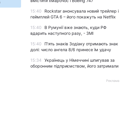
вмістити хмарочос і Boeing 747
s
15:40
Rockstar анонсувала новий трейлер і
геймплей GTA 6 – його покажуть на Netflix
15:40
В Румунії вже знають, куди РФ
вдарить наступного разу, - ЗМІ
15:40
П’ять знаків Зодіаку отримають знак
долі: число ангела 8/6 принесе їм удачу
15:34
Українець у Німеччині шпигував за
оборонним підприємством, його затримали
Реклама