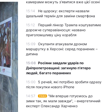
камерами можуть з’явитися вже цієї осені
15:14
Не щороку: експерти назвали
ідеальний термін для заміни смартфона
15:12
Перший лінкор Трампа коштуватиме
дорожче суперавіаносця: названо
приголомшливу ціну корабля
15:09
Окупанти атакували дроном
маршрутку в Херсоні: серед поранених –
дитина
15:08
Росіяни завдали ударів по
Дніпропетровщині: загинуло пʼятеро
людей, багато поранених
15:00
5 речей, які потрібно зробити одразу
після покупки нового iPhone
14:57
"Ми вперше готуємось до
УНІАН
зими так, як мали завжди", - енергетичний
експерт Олександр Харченко