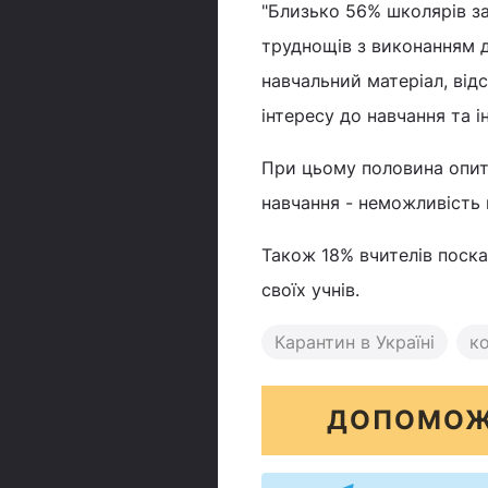
"Близько 56% школярів за
труднощів з виконанням д
навчальний матеріал, від
інтересу до навчання та і
При цьому половина опит
навчання - неможливість 
Також 18% вчителів поск
своїх учнів.
Карантин в Україні
к
ДОПОМОЖ