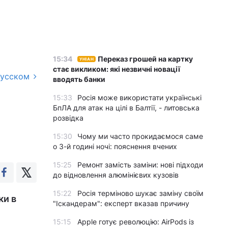
15:34
Переказ грошей на картку
УНІАН
стає викликом: які незвичні новації
русском
вводять банки
15:33
Росія може використати українські
БпЛА для атак на цілі в Балтії, - литовська
розвідка
15:30
Чому ми часто прокидаємося саме
о 3-й годині ночі: пояснення вчених
15:25
Ремонт замість заміни: нові підходи
до відновлення алюмінієвих кузовів
15:22
Росія терміново шукає заміну своїм
ки в
"Іскандерам": експерт вказав причину
15:15
Apple готує революцію: AirPods із