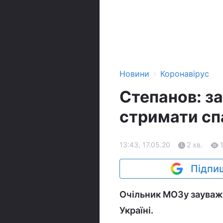
›
Новини
Коронавірус
Степанов: з
стримати спа
13:43, 17.05.20
2 хв.
Підпиш
Очільник МОЗу зауважу
Україні.