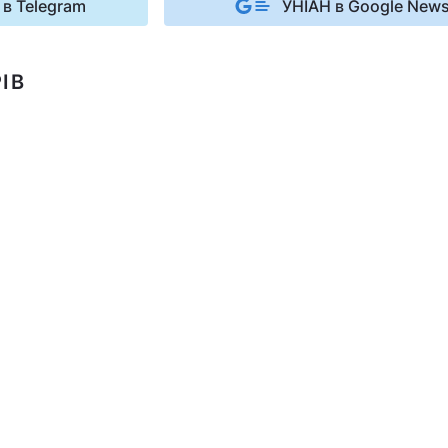
 в Telegram
УНІАН в Google New
ІВ