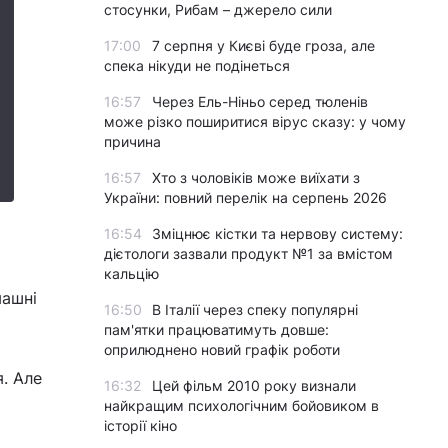
стосунки, Рибам – джерело сили
17:00
7 серпня у Києві буде гроза, але
спека нікуди не подінеться
16:57
Через Ель-Ніньо серед тюленів
може різко поширитися вірус сказу: у чому
причина
16:57
Хто з чоловіків може виїхати з
України: повний перелік на серпень 2026
16:54
Зміцнює кістки та нервову систему:
дієтологи зазвали продукт №1 за вмістом
кальцію
машні
16:50
В Італії через спеку популярні
пам'ятки працюватимуть довше:
оприлюднено новий графік роботи
я. Але
16:32
Цей фільм 2010 року визнали
найкращим психологічним бойовиком в
історії кіно