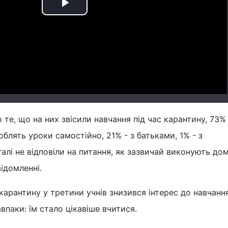
Play
Video
 те, що на них звісили навчання під час карантину, 73%
блять уроки самостійно, 21% - з батьками, 1% - з
алі не відповіли на питання, як зазвичай виконують до
відомленні.
карантину у третини учнів знизився інтерес до навчанн
впаки: їм стало цікавіше вчитися.