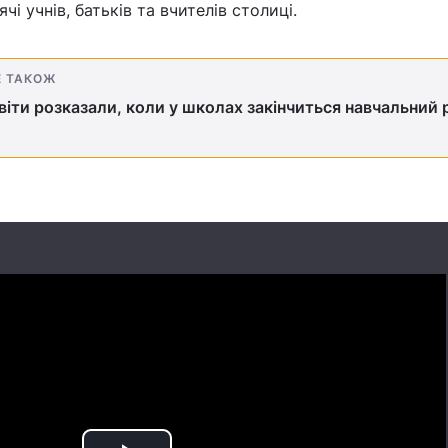
чі учнів, батьків та вчителів столиці.
Е ТАКОЖ
віти розказали, коли у школах закінчиться навчальний 