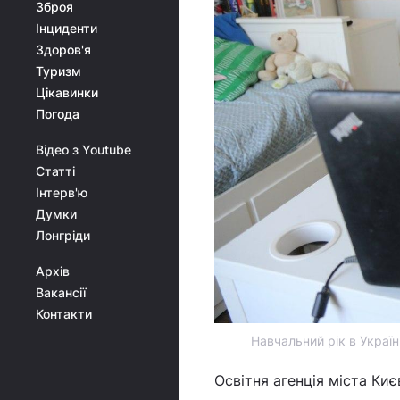
Зброя
Інциденти
Здоров'я
Туризм
Цікавинки
Погода
Відео з Youtube
Статті
Інтерв'ю
Думки
Лонгріди
Архів
Вакансії
Контакти
Навчальний рік в Україн
Освітня агенція міста Ки