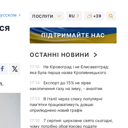
русском
RU
+39
ПОСЛУГИ
вся
ПІДТРИМАЙТЕ НАС
ОСТАННІ НОВИНИ
17:15
Не Кіровоград і не Єлисаветград:
яка була перша назва Кропивницького
17:14
Експорт до 15% не зірве
л.
накопичення газу на зиму, - аналітик
17:13
В Італії через спеку популярні
пам'ятки працюватимуть довше:
оприлюднено новий графік
17:10
7 серпня: церковне свято сьогодні,
чому потрібно обов’язково подати