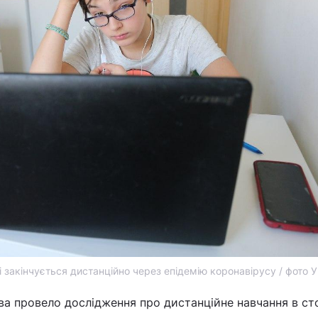
і закінчується дистанційно через епідемію коронавірусу / фото 
єва провело дослідження про дистанційне навчання в сто