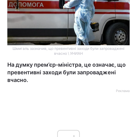
Шмигаль зазначив, що превентивні заходи були запроваджені
вчасно \ УНИАН
На думку прем’єр-міністра, це означає, що
превентивні заходи були запроваджені
вчасно.
Реклама