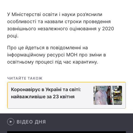
У Міністерстві освіти і науки роз’яснили
особливості та назвали строки проведення
Головна
Війна
зовнішнього незалежного оцінювання у 2020
році.
Україна
Політика
Про це йдеться в повідомленні на
Економіка
Світ
інформаційному ресурсі МОН про зміни в
освітньому процесі під час карантину.
Спорт
Наука
Техно і зв'язок
Лайт
ЧИТАЙТЕ ТАКОЖ
Коронавірус в Україні та світі:
Зброя
Інциденти
найважливіше за 23 квітня
Здоров'я
Туризм
Цікавинки
Погода
ВІДЕО ДНЯ
Екологія
Регіони