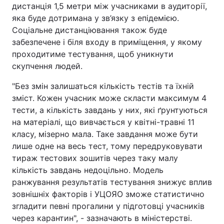
дистанція 1,5 метри між учасниками в аудиторії,
яка буде дотримана у зв’язку з епідемією.
Соціальне дистанціювання також буде
забезпечене і біля входу в приміщення, у якому
проходитиме тестування, щоб уникнути
скупчення людей.
"Без змін залишаться кількість тестів та їхній
зміст. Кожен учасник може скласти максимум 4
тести, а кількість завдань у них, які ґрунтуються
на матеріалі, що вивчається у квітні-травні 11
класу, мізерно мала. Таке завдання може бути
лише одне на весь тест, тому передруковувати
тираж тестових зошитів через таку малу
кількість завдань недоцільно. Модель
ранжування результатів тестування знижує вплив
зовнішніх факторів і УЦОЯО зможе статистично
згладити певні прогалини у підготовці учасників
через карантин", - зазначають в міністерстві.