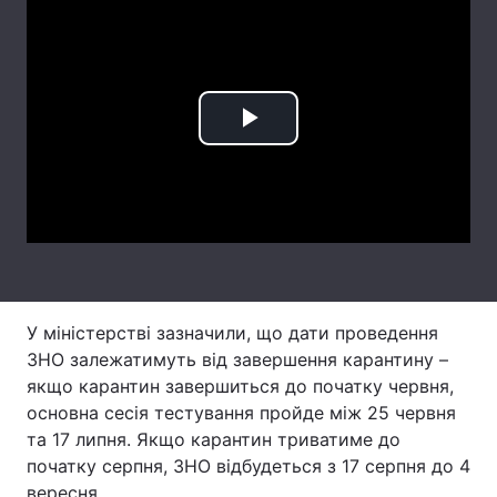
Лонгріди
Відео з Youtube
Статті
Play
Інтерв'ю
Думки
Video
Архів
Вакансії
Контакти
Послуги
У міністерстві зазначили, що дати проведення
ЗНО залежатимуть від завершення карантину –
якщо карантин завершиться до початку червня,
основна сесія тестування пройде між 25 червня
та 17 липня. Якщо карантин триватиме до
початку серпня, ЗНО відбудеться з 17 серпня до 4
вересня.