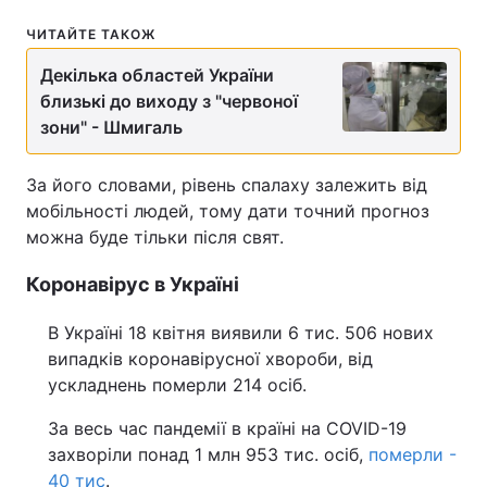
Відео з Youtube
Статті
ЧИТАЙТЕ ТАКОЖ
Декілька областей України
Інтерв'ю
Думки
близькі до виходу з "червоної
зони" - Шмигаль
Архів
Вакансії
За його словами, рівень спалаху залежить від
Контакти
мобільності людей, тому дати точний прогноз
можна буде тільки після свят.
ПОСЛУГИ
Коронавірус в Україні
В Україні 18 квітня виявили 6 тис. 506 нових
Реклама на сайті
Фотобанк
випадків коронавірусної хвороби, від
ускладнень померли 214 осіб.
Моніторинг
Пресцентр
За весь час пандемії в країні на COVID-19
захворіли понад 1 млн 953 тис. осіб,
померли -
40 тис
.