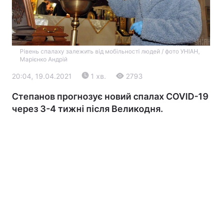
Рівень спалаху залежить від мобільності людей / фото УНІАН,
Марієнко Андрій
20:04, 19.04.2021
1 хв.
2793
Степанов прогнозує новий спалах COVID-19
Головна
Війна
через 3-4 тижні після Великодня.
Україна
Політика
Економіка
Світ
Екологія
РЕГІОНИ