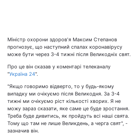
Київ
Львів
Дніпро
Харків
Міністр охорони здоров'я Максим Степанов
Одеса
прогнозує, що наступний спалах коронавірусу
може бути через 3-4 тижні після Великодніх свят.
Спорт
Наука
Про це він сказав у коментарі телеканалу
"
Україна 24
".
Техно і зв'язок
Лайт
"Якщо говоримо відверто, то у будь-якому
випадку ми очікуємо після Великодня. За 3-4
Зброя
Інциденти
тижні ми очікуємо ріст кількості хворих. Я не
можу зараз сказати, яке саме це буде зростання.
Здоров'я
Туризм
Треба буде дивитись, як пройдуть всі наші свята.
Тому що там не лише Великдень, а черга свят", -
Цікавинки
Погода
зазначив він.