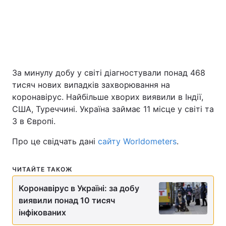
Київ
Львів
Дніпро
Харків
Одеса
За минулу добу у світі діагностували понад 468
тисяч нових випадків захворювання на
коронавірус. Найбільше хворих виявили в Індії,
Спорт
Наука
США, Туреччині. Україна займає 11 місце у світі та
3 в Європі.
Техно і зв'язок
Лайт
Про це свідчать дані
сайту Worldometers
.
Зброя
Інциденти
ЧИТАЙТЕ ТАКОЖ
Здоров'я
Туризм
Коронавірус в Україні: за добу
виявили понад 10 тисяч
Цікавинки
Погода
інфікованих