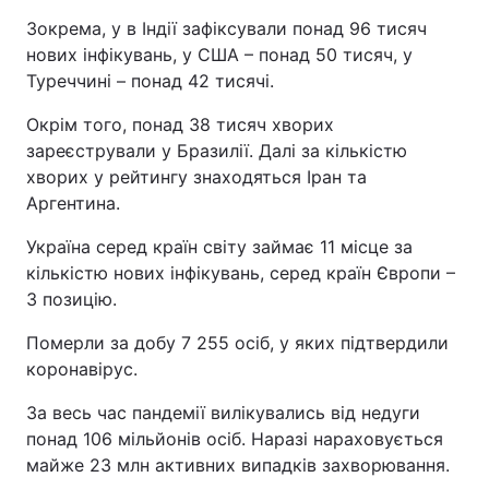
Відео з Youtube
Статті
Зокрема, у в Індії зафіксували понад 96 тисяч
нових інфікувань, у США – понад 50 тисяч, у
Туреччині – понад 42 тисячі.
Інтерв'ю
Думки
Окрім того, понад 38 тисяч хворих
Архів
Вакансії
зареєстрували у Бразилії. Далі за кількістю
хворих у рейтингу знаходяться Іран та
Контакти
Аргентина.
Україна серед країн світу займає 11 місце за
кількістю нових інфікувань, серед країн Європи –
ПОСЛУГИ
3 позицію.
Реклама на сайті
Фотобанк
Померли за добу 7 255 осіб, у яких підтвердили
коронавірус.
Моніторинг
Пресцентр
За весь час пандемії вилікувались від недуги
понад 106 мільйонів осіб. Наразі нараховується
майже 23 млн активних випадків захворювання.