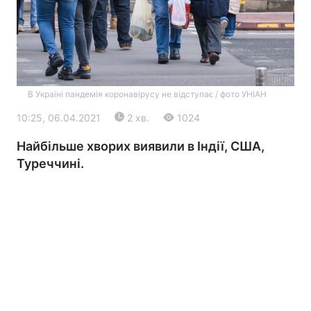
В Україні пандемія коронавірусу не відступає / фото УНІАН
10:25, 06.04.2021
2 хв.
1024
Головна
Війна
Найбільше хворих виявили в Індії, США,
Туреччині.
Україна
Політика
Економіка
Світ
Екологія
РЕГІОНИ