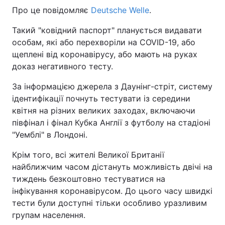
Про це повідомляє
Deutsche Welle
.
Відео з Youtube
Статті
Такий "ковідний паспорт" планується видавати
Інтерв'ю
Думки
особам, які або перехворіли на COVID-19, або
щеплені від коронавірусу, або мають на руках
Архів
Вакансії
доказ негативного тесту.
За інформацією джерела з Даунінг-стріт, систему
Контакти
ідентифікації почнуть тестувати із середини
квітня на різних великих заходах, включаючи
півфінал і фінал Кубка Англії з футболу на стадіоні
ПОСЛУГИ
"Уемблі" в Лондоні.
Крім того, всі жителі Великої Британії
Реклама на сайті
Фотобанк
найближчим часом дістануть можливість двічі на
тиждень безкоштовно тестуватися на
Моніторинг
Пресцентр
інфікування коронавірусом. До цього часу швидкі
тести були доступні тільки особливо уразливим
групам населення.