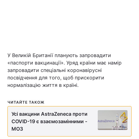
Київ
Львів
Дніпро
Харків
Одеса
У Великій Британії планують запровадити
«паспорти вакцинації». Уряд країни має намір
Спорт
Наука
запровадити спеціальні коронавірусні
посвідчення для того, щоб прискорити
Техно і зв'язок
Лайт
нормалізацію життя в країні.
Зброя
Інциденти
ЧИТАЙТЕ ТАКОЖ
Усі вакцини AstraZeneca проти
Здоров'я
Туризм
COVID-19 є взаємозамінними -
МОЗ
Цікавинки
Погода