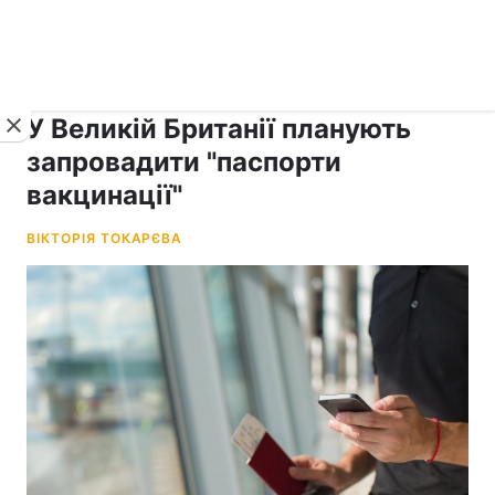
›
рус ›
Новини
Коронавірус
У Великій Британії планують
запровадити "паспорти
вакцинації"
ВІКТОРІЯ ТОКАРЄВА