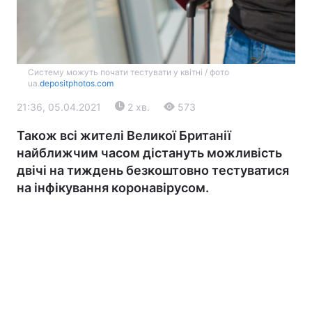
Систему можуть почати тестувати у квітні / фото
ua.
depositphotos.com
21:36, 05.04.2021
2 хв.
573
Також всі жителі Великої Британії
Головна
Війна
найближчим часом дістануть можливість
двічі на тиждень безкоштовно тестуватися
Україна
Політика
на інфікування коронавірусом.
Економіка
Світ
Екологія
РЕГІОНИ