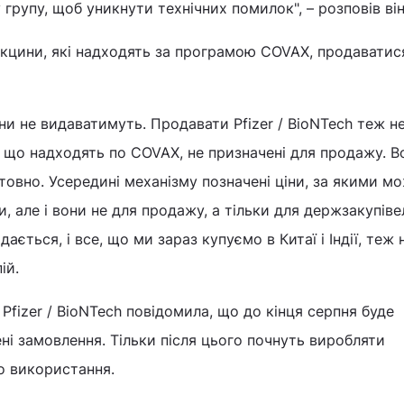
групу, щоб уникнути технічних помилок", – розповів він
акцини, які надходять за програмою COVAX, продаватис
ни не видаватимуть. Продавати Pfizer / BioNTech теж не
, що надходять по COVAX, не призначені для продажу. В
товно. Усередині механізму позначені ціни, за якими м
 але і вони не для продажу, а тільки для держзакупівел
ається, і все, що ми зараз купуємо в Китаї і Індії, теж 
ій.
Pfizer / BioNTech повідомила, що до кінця серпня буде
ні замовлення. Тільки після цього почнуть виробляти
о використання.