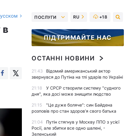
русском
RU
+18
ПОСЛУГИ
 в
ПІДТРИМАЙТЕ НАС
ОСТАННІ НОВИНИ
21:43
Відомий американський актор
звернувся до Путіна на тлі ударів по Україні
21:18
У СРСР створили систему "судного
дня", яка досі може знищити людство
21:15
"Це дуже боляче": син Байдена
розповів про стан здоров’я свого батька
21:04
Путін стягнув у Москву ППО з усієї
Росії, але збитки все одно шалені, -
Зеленський