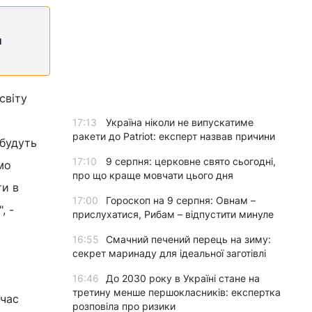
и
світу
17:13
Україна ніколи не випускатиме
ракети до Patriot: експерт назвав причини
 будуть
17:10
9 серпня: церковне свято сьогодні,
мо
про що краще мовчати цього дня
ти в
17:00
Гороскоп на 9 серпня: Овнам –
, -
прислухатися, Рибам – відпустити минуле
16:55
Смачний печений перець на зиму:
секрет маринаду для ідеальної заготівлі
16:46
До 2030 року в Україні стане на
третину менше першокласників: експертка
 час
розповіла про ризики