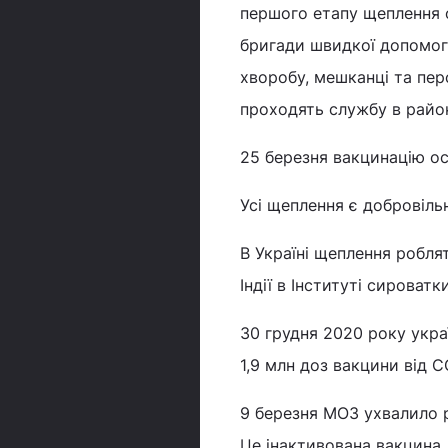
першого етапу щеплення 
бригади швидкої допомоги
хворобу, мешканці та пер
проходять службу в райо
25 березня вакцинацію о
Усі щеплення є добровіль
В Україні щеплення робля
Індії в Інституті сироватк
30 грудня 2020 року укра
1,9 млн доз вакцини від C
9 березня МОЗ ухвалило р
Це інактивована вакцина,