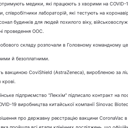
отримують медики, які працюють з хворими на COVID-1
, співробітники лабораторій, які тестують на коронаві
сонал будинків для людей похилого віку, військовослужб
ні проведення ООС.
собового складу розпочали в Головному командному це
ними й безоплатними.
ть вакциною CoviShield (AstraZeneca), виробленою за лі
и крові.
їнське підприємство "Лекхім" підписало контракт на по
OVID-19 виробництва китайської компанії Sinovac Biotec
ішення про державну реєстрацію вакцини CoronaVac в У
 яка пройшла всі етапи клінічних досліджень, що офіцій