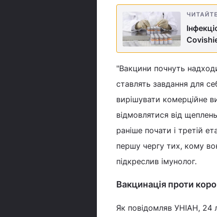
ЧИТАЙТ
Інфекці
Covishi
"Вакцини почнуть надходи
ставлять завдання для се
вирішувати комерційне ви
відмовлятися від щеплень
раніше почати і третій ет
першу чергу тих, кому вон
підкреслив імунолог.
Вакцинація проти корон
Як повідомляв УНІАН, 24 л