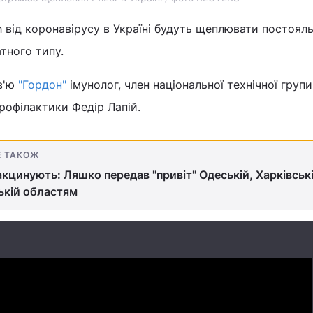
 від коронавірусу в Україні будуть щеплювати постояльц
тного типу.
в'ю
"Гордон"
імунолог, член національної технічної групи
профілактики Федір Лапій.
Е ТАКОЖ
кцинують: Ляшко передав "привіт" Одеській, Харківські
ькій областям