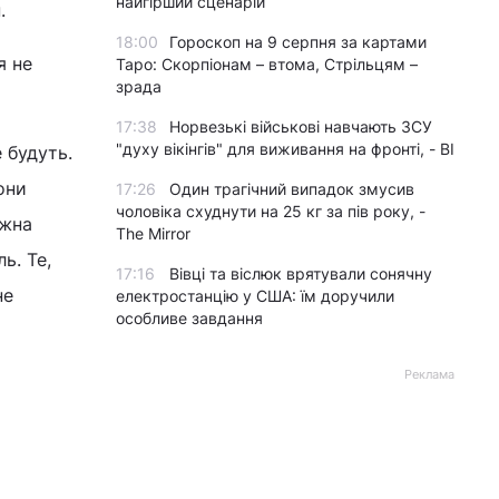
найгірший сценарій
.
18:00
Гороскоп на 9 серпня за картами
я не
Таро: Скорпіонам – втома, Стрільцям –
зрада
17:38
Норвезькі військові навчають ЗСУ
"духу вікінгів" для виживання на фронті, - BI
 будуть.
они
17:26
Один трагічний випадок змусив
чоловіка схуднути на 25 кг за пів року, -
ожна
The Mirror
ь. Те,
17:16
Вівці та віслюк врятували сонячну
не
електростанцію у США: їм доручили
особливе завдання
Реклама