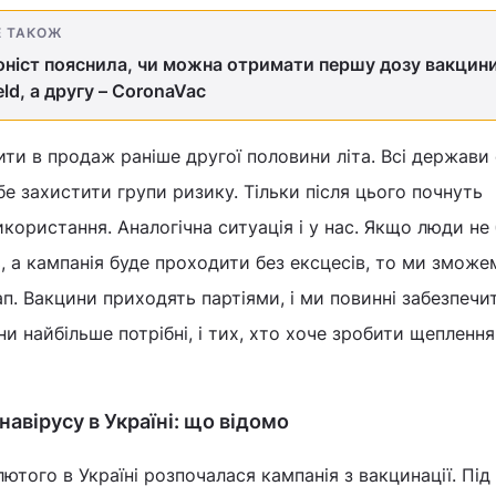
Е ТАКОЖ
оніст пояснила, чи можна отримати першу дозу вакцин
eld, а другу – CoronaVac
ти в продаж раніше другої половини літа. Всі держави 
бе захистити групи ризику. Тільки після цього почнуть
користання. Аналогічна ситуація і у нас. Якщо люди не
, а кампанія буде проходити без ексцесів, то ми зможе
ап. Вакцини приходять партіями, і ми повинні забезпечи
и найбільше потрібні, і тих, хто хоче зробити щеплення"
авірусу в Україні: що відомо
ютого в Україні розпочалася кампанія з вакцинації. Під