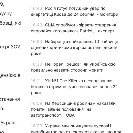
9,
16:43
Росія готує потужний удар по
русну
енергетиці Києва до 24 серпня, - монітори
овці, які
16:40
США спробують зірвати створення
європейського аналога Patriot, - експерт
16:30
Найкращі з найкращих: 10 найвище
нтрі ЗСУ.
оцінених критиками ігор за останні десять
років
16:30
Не "орел і решка": як українською
правильно назвати сторони монети
цензією в
16:11
Хіт №1 The Killers з несподіваною
історією отримав гучне визнання через 22
роки
стачання
16:09
На Херсонщині росіянам наказали
h.
почати "вільне полювання" на
автотранспорт, - ОВА
країні.
16:03
Україна має знищувати пускові і
но
виробництво ракет: експерт сказав, що для