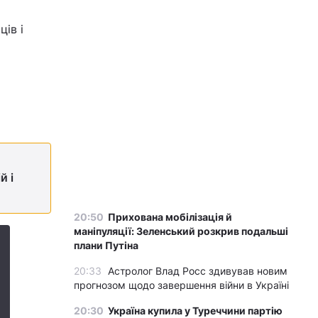
ів і
й і
20:50
Прихована мобілізація й
маніпуляції: Зеленський розкрив подальші
плани Путіна
20:33
Астролог Влад Росс здивував новим
прогнозом щодо завершення війни в Україні
20:30
Україна купила у Туреччини партію