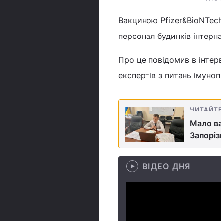
Вакциною Pfizer&BioNTech
персонал будинків інтерна
Про це повідомив в інтер
експертів з питань імуно
ЧИТАЙТ
Мало ва
Запоріз
ВІДЕО ДНЯ