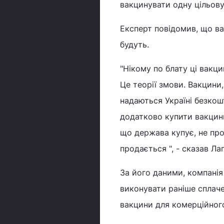
вакцинувати одну цільову 
Експерт повідомив, що в
будуть.
"Нікому по блату ці вакци
Це теорії змови. Вакцини
надаються Україні безкош
додатково купити вакцини,
що держава купує, не прод
продається ", - сказав Лап
За його даними, компанія 
виконувати раніше сплаче
вакцини для комерційног