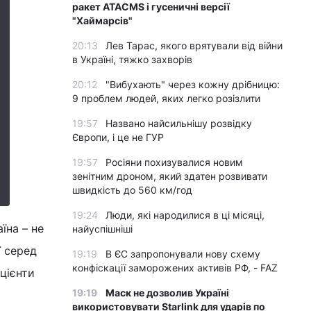
ракет ATACMS і гусеничні версії
"Хаймарсів"
20:13
Лев Тарас, якого врятували від війни
в Україні, тяжко захворів
20:12
"Вибухають" через кожну дрібницю:
9 проблем людей, яких легко розізлити
19:57
Названо найсильнішу розвідку
Європи, і це не ГУР
19:57
Росіяни похизувалися новим
зенітним дроном, який здатен розвивати
швидкість до 560 км/год
19:24
Люди, які народилися в ці місяці,
їна – не
найуспішніші
ї серед
19:19
В ЄС запропонували нову схему
конфіскації заморожених активів РФ, - FAZ
цієнти
19:19
Маск не дозволив Україні
використовувати Starlink для ударів по