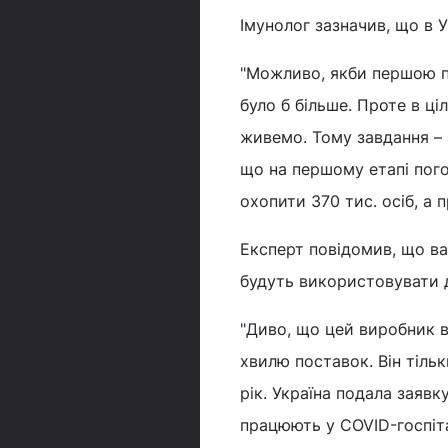
Імунолог зазначив, що в У
"Можливо, якби першою пр
було б більше. Проте в ці
живемо. Тому завдання – 
що на першому етапі пого
охопити 370 тис. осіб, а п
Експерт повідомив, що вак
будуть використовувати д
"Диво, що цей виробник в
хвилю поставок. Він тіль
рік. Україна подала заявку
працюють у COVID-госпіта