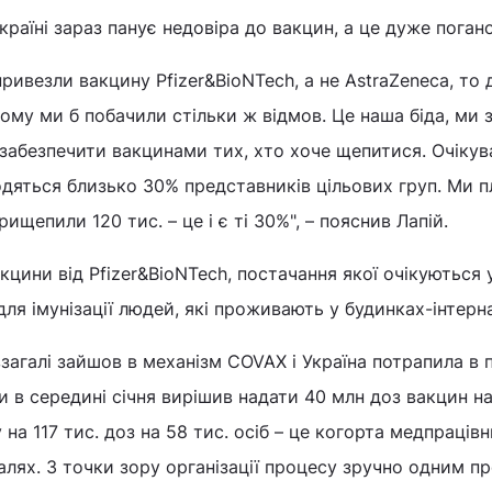
країні зараз панує недовіра до вакцин, а це дуже погано
ивезли вакцину Pfizer&BioNTech, а не AstraZeneca, то 
лому ми б побачили стільки ж відмов. Це наша біда, ми 
забезпечити вакцинами тих, хто хоче щепитися. Очікув
дяться близько 30% представників цільових груп. Ми 
рищепили 120 тис. – це і є ті 30%", – пояснив Лапій.
цини від Pfizer&BioNTech, постачання якої очікуються у 
ля імунізації людей, які проживають у будинках-інтерн
загалі зайшов в механізм COVAX і Україна потрапила в
ки в середині січня вирішив надати 40 млн доз вакцин н
 на 117 тис. доз на 58 тис. осіб – це когорта медпрацівни
лях. З точки зору організації процесу зручно одним п