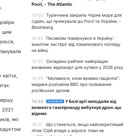
Росії, - The Atlantic
.
19:00
Туреччина закрила Чорне море для
суден, що прямували до Росії та України, -
довіри
Bloomberg
з цим
18:43
Песимізм повернувся в Україну:
алося,
аналітик застеріг від помилкового погляду
на війну
планували
18:35
Складено рейтинг найкращих
вживаних відеокарт для купівлі у 2026 році
квітні,
18:35
"Молимося, коли веземо пацієнта":
медики розповіли BBC про полювання
атах.
російських дронів
 першу
18:34
У Болгарії неподалік від
ОНОВЛЕНО
великого газопроводу вибухнув дрон: що
а 2021
відомо
ків, які
18:21
Що станеться, якщо найсекретніший
родуктом
літак США впаде у ворога: план на