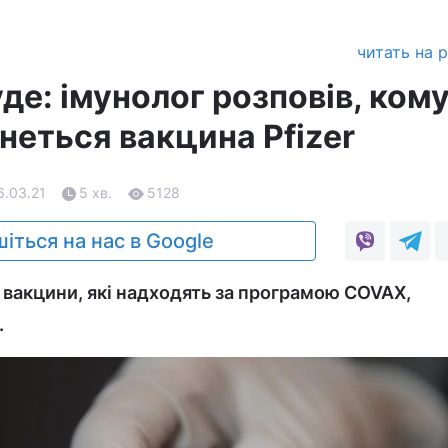
читать на 
уде: імунолог розповів, кому
анеться вакцина Pfizer
6.03.21
5 хв.
5128
іться на нас в Google
 вакцини, які надходять за програмою COVAX,
.