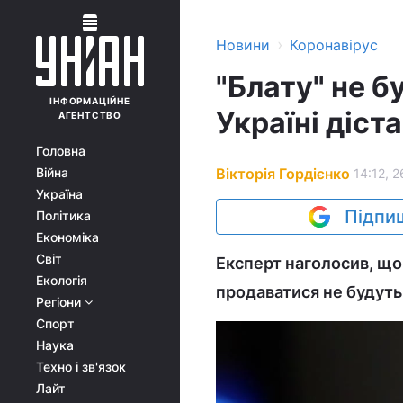
›
Новини
Коронавірус
"Блату" не б
ІНФОРМАЦІЙНЕ
Україні діст
АГЕНТСТВО
Головна
Вікторія Гордієнко
Війна
14:12, 2
Україна
Підпиш
Політика
Економіка
Світ
Експерт наголосив, що
Екологія
продаватися не будуть
Регіони
Спорт
Наука
Техно і зв'язок
Лайт