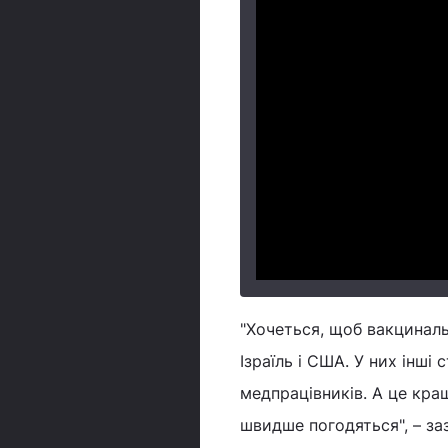
"Хочеться, щоб вакциналь
Ізраїль і США. У них інші
медпрацівників. А це кра
швидше погодяться", – заз