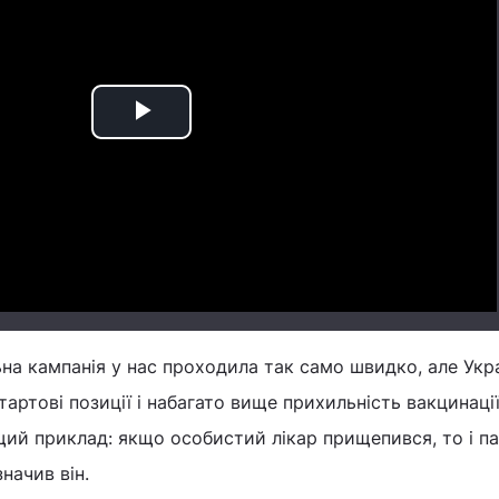
Play
Video
на кампанія у нас проходила так само швидко, але Укра
 стартові позиції і набагато вище прихильність вакцинаці
щий приклад: якщо особистий лікар прищепився, то і па
начив він.