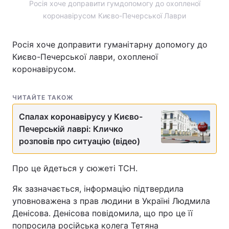
Росія хоче доправити гумдопомогу до охопленої
коронавірусом Києво-Печерської Лаври
Росія хоче доправити гуманітарну допомогу до
Києво-Печерської лаври, охопленої
коронавірусом.
ЧИТАЙТЕ ТАКОЖ
Спалах коронавірусу у Києво-
Печерській лаврі: Кличко
розповів про ситуацію (відео)
Про це йдеться у сюжеті ТСН.
Як зазначається, інформацію підтвердила
уповноважена з прав людини в Україні Людмила
Денісова. Денісова повідомила, що про це її
попросила російська колега Тетяна