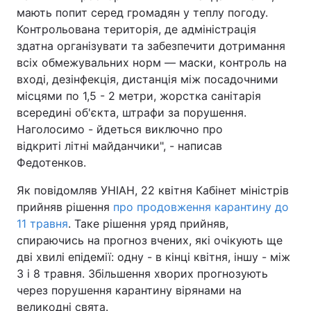
мають попит серед громадян у теплу погоду.
Контрольована територія, де адміністрація
здатна організувати та забезпечити дотримання
всіх обмежувальних норм — маски, контроль на
вході, дезінфекція, дистанція між посадочними
місцями по 1,5 - 2 метри, жорстка санітарія
всередині об'єкта, штрафи за порушення.
Наголосимо - йдеться виключно про
відкриті літні майданчики", - написав
Федотенков.
Як повідомляв УНІАН, 22 квітня Кабінет міністрів
прийняв рішення
про продовження карантину до
11 травня
. Таке рішення уряд прийняв,
спираючись на прогноз вчених, які очікують ще
дві хвилі епідемії: одну - в кінці квітня, іншу - між
3 і 8 травня. Збільшення хворих прогнозують
через порушення карантину вірянами на
великодні свята.