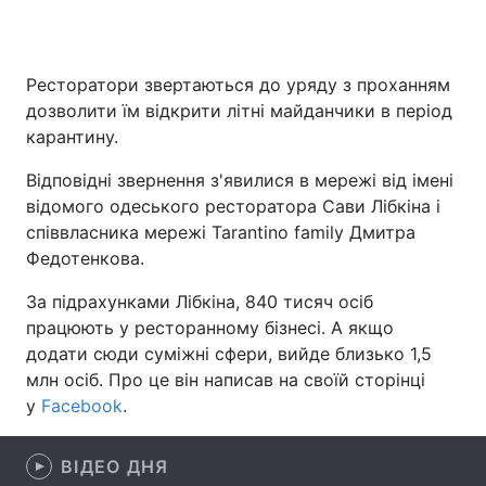
Ресторатори звертаються до уряду з проханням
Головна
Війна
дозволити їм відкрити літні майданчики в період
карантину.
Україна
Політика
Відповідні звернення з'явилися в мережі від імені
Економіка
Світ
відомого одеського ресторатора Сави Лібкіна і
співвласника мережі Tarantino family Дмитра
Спорт
Наука
Федотенкова.
Техно і зв'язок
Лайт
За підрахунками Лібкіна, 840 тисяч осіб
працюють у ресторанному бізнесі. А якщо
Зброя
Інциденти
додати сюди суміжні сфери, вийде близько 1,5
млн осіб. Про це він написав на своїй сторінці
Здоров'я
Туризм
у
Facebook
.
Цікавинки
Погода
ВІДЕО ДНЯ
Екологія
Регіони