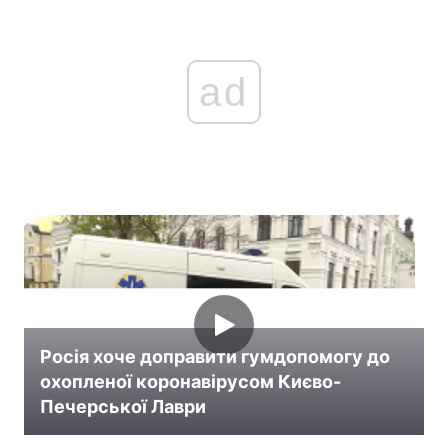
ad
Росія хоче доправити гумдопомогу до
охопленої коронавірусом Києво-
Печерської Лаври