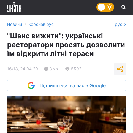
›
Новини
Коронавірус
рус
"Шанс вижити": українські
ресторатори просять дозволити
їм відкрити літні тераси
16:13, 24.04.20
3 хв.
5592
Підпишіться на нас в Google