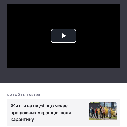
Лонгріди
Відео з Youtube
Статті
Інтерв'ю
Думки
Play
Архів
Вакансії
Video
Контакти
Послуги
ЧИТАЙТЕ ТАКОЖ
Життя на паузі: що чекає
працюючих українців після
карантину