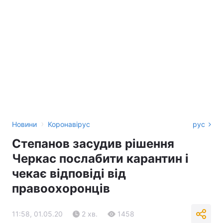
›
Новини
Коронавірус
рус
Степанов засудив рішення
Черкас послабити карантин і
чекає відповіді від
правоохоронців
11:58, 01.05.20
2 хв.
1458