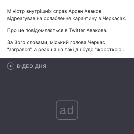
Міністр внутрішніх справ Арсен Аваков
відреагував на ослаблення карантину в Черкасах.
Головна
Війна
Про це повідомляється в Twitter Авакова.
Україна
Політика
За його словами, міський голова Черкас
"загрався", а реакція на такі дії буде "жорсткою".
Економіка
Світ
Спорт
Наука
ВІДЕО ДНЯ
Техно і зв'язок
Лайт
Зброя
Інциденти
Здоров'я
Туризм
ad
Цікавинки
Погода
Екологія
Регіони