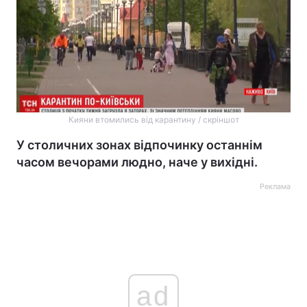
Кияни втомились від карантину / скріншот
У столичних зонах відпочинку останнім
часом вечорами людно, наче у вихідні.
Реклама
ad