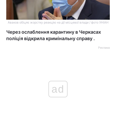
Аваков обіцяє жорстку реакцію на дії місцевої влади / фото УНІАН
Через ослаблення карантину в Черкасах
поліція відкрила кримінальну справу .
Реклама
ad