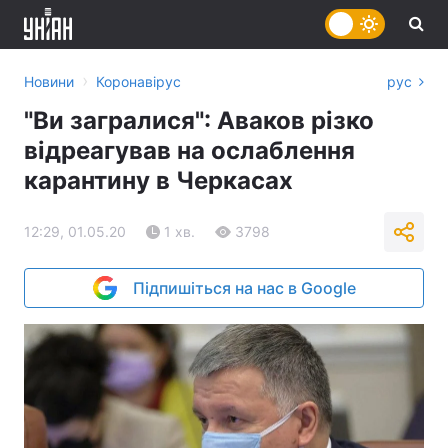
›
Новини
Коронавірус
рус
"Ви загралися": Аваков різко
відреагував на ослаблення
карантину в Черкасах
12:29, 01.05.20
1 хв.
3798
Підпишіться на нас в Google