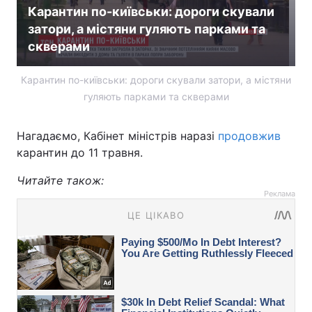
Карантин по-київськи: дороги скували
затори, а містяни гуляють парками та
скверами
Карантин по-київськи: дороги скували затори, а містяни
гуляють парками та скверами
Нагадаємо, Кабінет міністрів наразі
продовжив
карантин до 11 травня.
Читайте також:
Реклама