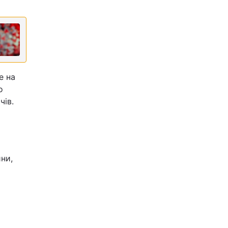
е на
о
чів.
ни,