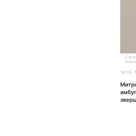
У зв'
УНІАН
Головна
18:05, 
Україна
Митро
амбул
Економіка
зверш
Екологія
РЕГІОНИ