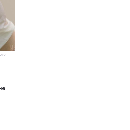
фото
не