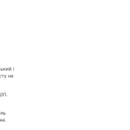
ький і
сту на
ЦУ).
ель
ні.