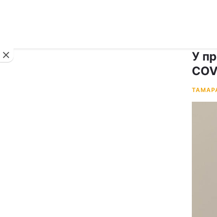
Новини
У п
COV
ТАМАР