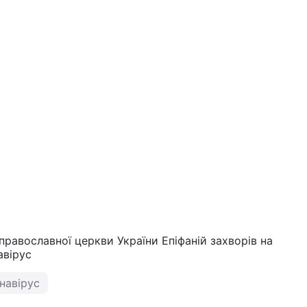
православної церкви України Епіфаній захворів на
авірус
навірус