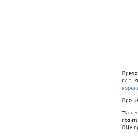
Київ
Дніпро
Одеса
Спорт
Предс
всієї 
Техно і зв'язок
корон
Зброя
Про ц
"15 сі
Здоров'я
позити
ПЦУ пр
Цікавинки