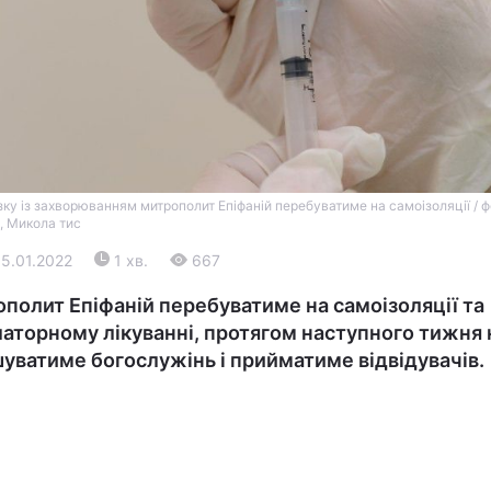
язку із захворюванням митрополит Епіфаній перебуватиме на самоізоляції / 
, Микола тис
Війна
15.01.2022
1 хв.
667
Політика
полит Епіфаній перебуватиме на самоізоляції та
аторному лікуванні, протягом наступного тижня 
Світ
уватиме богослужінь і прийматиме відвідувачів.