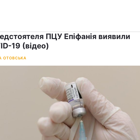
›
Коронавірус
редстоятеля ПЦУ Епіфанія виявили
ID-19 (відео)
А ОТОВСЬКА