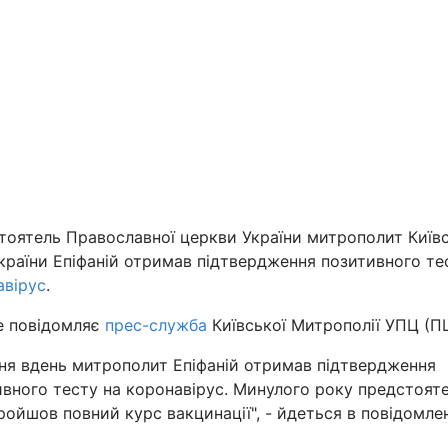
Львів
Харків
Наука
тоятель Православної церкви України митрополит Київс
України Епіфаній отримав підтвердження позитивного те
Лайт
авірус
.
Інциденти
е повідомляє
прес-служба
Київської Митрополії УПЦ (П
чня вдень митрополит Епіфаній отримав підтвердження
Туризм
вного тесту на коронавірус. Минулого року предстоят
ойшов повний курс вакцинації", - йдеться в повідомлен
Погода