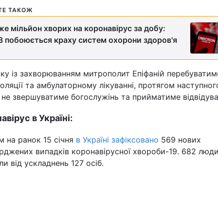
ТЕ ТАКОЖ
Статті
е мільйон хворих на коронавірус за добу:
Думки
 побоюється краху систем охорони здоров'я
Вакансії
зку із захворюванням митрополит Епіфаній перебуватим
оляції та амбулаторному лікуванні, протягом наступног
не звершуватиме богослужінь та прийматиме відвідува
авірус в Україні:
 на ранок 15 cічня
в Україні зафіксовано
569 нових
рджених випадків коронавірусної хвороби-19. 682 люди
Фотобанк
и від ускладнень 127 осіб.
Пресцентр