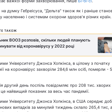
кає важкої форми захворювання, пише
Бі-бі-сі
.
Статті
 на думку Гебреісуса, "Дельта" також як і раніше стано
у населенню і системам охорони здоров'я різних країн.
Думки
ТЕ ТАКОЖ
Вакансії
ьник ВООЗ розповів, скільки людей планують
инувати від коронавірусу у 2022 році
ими Університету Джонса Хопкінса, в цілому з початку
ії на коронавірус захворіли 284,6 млн осіб, померли - 5
Фотобанк
ія
другий день поспіль повідомляє про 208 тис. хворих
Пресцентр
 це найвищий показник за весь час пандемії.
ними Університету Джонса Хопкінса, в
США
середнє доб
нових випадків за минулий тиждень склало 265,4 тис, а