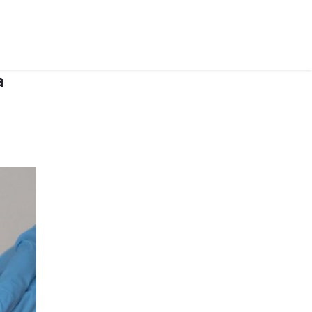
рус ›
а