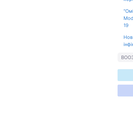
"Ом
Mod
19
Нов
інф
ВОО