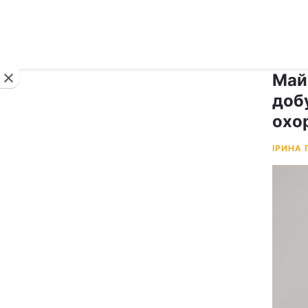
Новини
Май
доб
охо
ІРИНА 