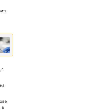
вить
,4
 на
ове
 в