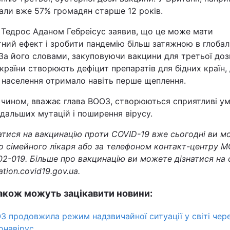
али вже 57% громадян старше 12 років.
 Тедрос Аданом Гебреісус заявив, що це може мати
тний ефект і зробити пандемію більш затяжною в глоба
 За його словами, закуповуючи вакцини для третьої доз
 країни створюють дефіцит препаратів для бідних країн,
 населення отримало навіть перше щеплення.
 чином, вважає глава ВООЗ, створюються сприятливі у
дальших мутацій і поширення вірусу.
атися на вакцинацію проти COVID-19 вже сьогодні ви м
о сімейного лікаря або за телефоном контакт-центру М
2-019. Більше про вакцинацію ви можете дізнатися на 
ation.covid19.gov.ua.
акож можуть зацікавити новини:
З продовжила режим надзвичайної ситуації у світі чер
онавірус