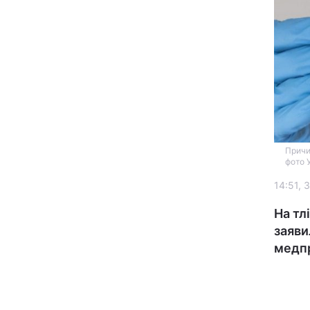
Головна
Причи
фото 
Україна
14:51, 
На тл
Економіка
заяви
медпр
Екологія
РЕГІОНИ