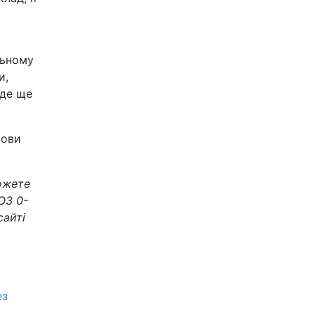
льному
и,
 де ще
мови
ожете
ОЗ 0-
сайті
ез