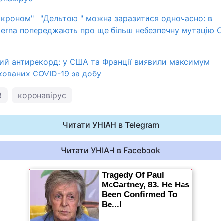
ікроном" і "Дельтою " можна заразитися одночасно: в
erna попереджають про ще більш небезпечну мутацію 
ий антирекорд: у США та Франції виявили максимум
ікованих COVID-19 за добу
З
коронавірус
Читати УНІАН в Telegram
Читати УНІАН в Facebook