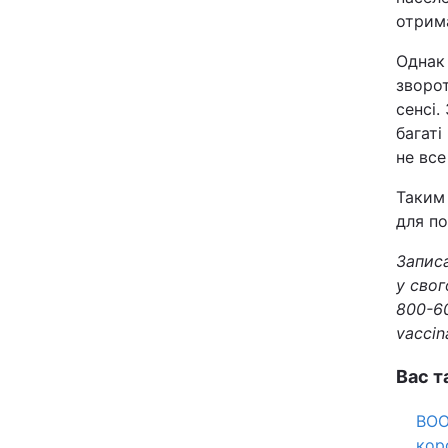
отрим
Однак
зворо
сенсі.
багаті
не все
Таким
для по
Запис
у свог
800-60
vaccin
Вас т
ВОО
кор