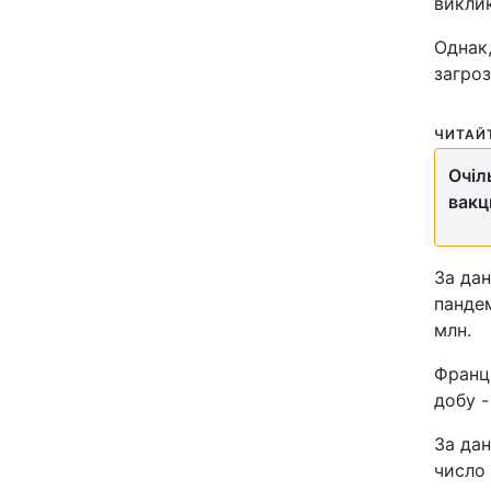
викли
Відео з Youtube
Однак,
загроз
Інтерв'ю
ЧИТАЙ
Архів
Очіл
Контакти
вакц
ПОСЛУГИ
За дан
пандем
млн.
Реклама на сайті
Франц
Моніторинг
добу -
За да
число 