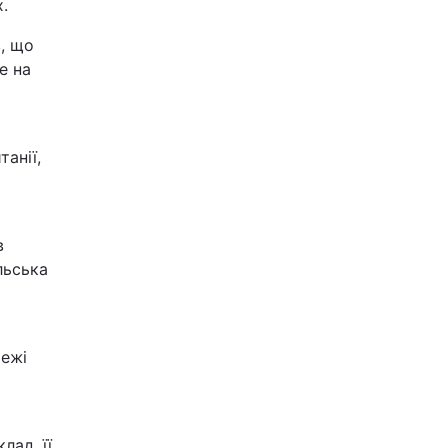
.
, що
е на
анії,
в
льська
межі
лад, її