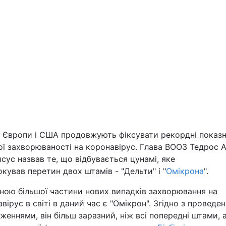
Львів
Харків
Наука
Лайт
и Європи і США продовжують фіксувати рекордні показ
ої захворюваності на коронавірус. Глава ВООЗ Тедрос 
сус назвав те, що відбувається цунамі, яке
Інциденти
кував перетин двох штамів - "Дельти" і "
Омікрона
".
Туризм
ною більшої частини нових випадків захворювання на
вірус в світі в даний час є "Омікрон". Згідно з проведе
Погода
женнями, він більш заразний, ніж всі попередні штами, 