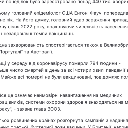
й понеділок було зареєстровано понад 440 тис. хворих
ьому головний епідеміолог США Ентоні Фаучі попередив
не пік. На його думку, головний удар зараження припад
ну січня 2022 року, враховуючи чисельність населення
 і незадовільні темпи вакцинації.
дна захворюваність спостерігається також в
Великобрит
 Португалії та Австралії
.
ьщі
у середу від коронавірусу померли 794 людини -
ьше число смертей в день за всі чотири хвилі пандемії 
. Майже всі померлі не були вакциновані, повідомляє по
Все це означає неймовірні навантаження на медичних
рацівників, системи охорони здоров'я знаходяться на 
раху", - заявив глава ВООЗ.
тьох розвинених країнах розгорнута кампанія з надання
нню третьої, бустерної дози вакцини. У Британії, наприк