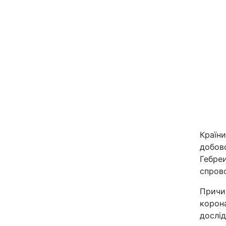
Київ
Дніпро
Одеса
Спорт
Техно і зв'язок
Країн
добов
Гебреи
Зброя
спрово
Здоров'я
Причи
корона
Цікавинки
дослід