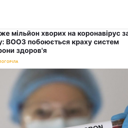
›
Коронавірус
же мільйон хворих на коронавірус з
у: ВООЗ побоюється краху систем
рони здоров'я
ПОГОРІЛА