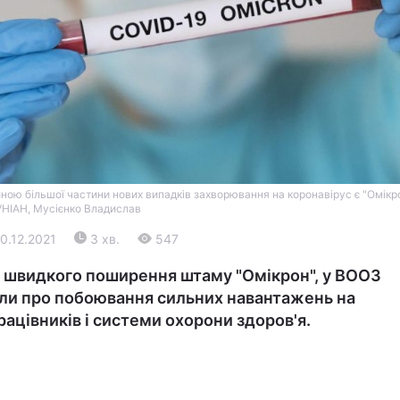
Війна
ною більшої частини нових випадків захворювання на коронавірус є "Омікро
УНІАН, Мусієнко Владислав
Політика
30.12.2021
3 хв.
547
і швидкого поширення штаму "Омікрон", у ВООЗ
Світ
ли про побоювання сильних навантажень на
ацівників і системи охорони здоров'я.