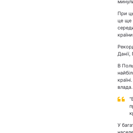
минули
При ц
це ще 
середи
країни
Рекор
Данії,
В
Пол
найбіл
країні
влада.
"
п
к
У бага
населе