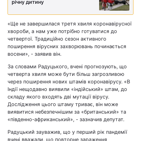
річну дитину
Відео з Youtube
Статті
«Ще не завершилася третя хвиля коронавірусної
Інтерв'ю
Думки
хвороби, а нам уже потрібно готуватися до
четвертої. Традиційно сезон активного
Архів
Вакансії
поширення вірусних захворювань починається
восени», - заявив він.
Контакти
За словами Радуцького, вчені прогнозують, що
четверта хвиля може бути більш загрозливою
ПОСЛУГИ
через поширення нових штамів коронавірусу. «В
Індії нещодавно виявили «індійський» штам, до
складу якого входять дві мутації вірусу.
Реклама на сайті
Фотобанк
Дослідження цього штаму триває, він може
виявитися небезпечнішим за «британський» та
Моніторинг
Пресцентр
«південно-африканський», - зазначив депутат.
Радуцький зауважив, що у перший рік пандемії
вчені вважали, що повторне зараження