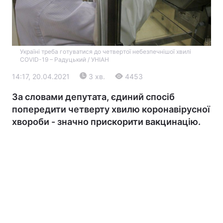
Україні треба готуватися до четвертої небезпечнішої хвилі
COVID-19 – Радуцький / УНІАН
14:17, 20.04.2021
3 хв.
4453
За словами депутата, єдиний спосіб
Головна
Війна
попередити четверту хвилю коронавірусної
хвороби - значно прискорити вакцинацію.
Україна
Політика
Економіка
Світ
Екологія
РЕГІОНИ