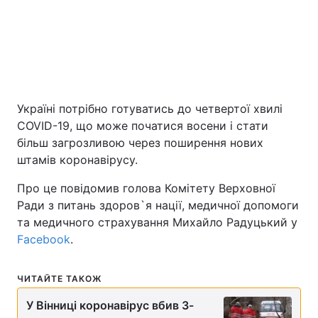
Київ
Львів
Дніпро
Харків
Одеса
Україні потрібно готуватись до четвертої хвилі
COVID-19, що може початися восени і стати
більш загрозливою через поширення нових
Спорт
Наука
штамів коронавірусу.
Техно і зв'язок
Лайт
Про це повідомив голова Комітету Верховної
Ради з питань здоров`я нації, медичної допомоги
та медичного страхування Михайло Радуцький у
Зброя
Інциденти
Facebook
.
Здоров'я
Туризм
ЧИТАЙТЕ ТАКОЖ
Цікавинки
Погода
У Вінниці коронавірус вбив 3-