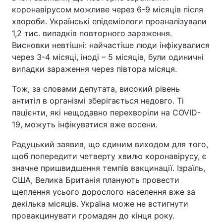
коронавірусом можливе через 6-9 місяців після
хвороби. Українські епідеміологи проаналізували
1,2 тис. випадків повторного зараження.
Висновки невтішні: найчастіше люди інфікувалися
через 3-4 місяці, іноді – 5 місяців, були одиничні
випадки зараження через півтора місяця.
Тож, за словами депутата, високий рівень
антитіл в організмі зберігається недовго. Ті
пацієнти, які нещодавно перехворіли на COVID-
19, можуть інфікуватися вже восени.
Радуцький заявив, що єдиним виходом для того,
щоб попередити четверту хвилю коронавірусу, є
значне пришвидшення темпів вакцинації. Ізраїль,
США, Велика Британія планують провести
щеплення усього дорослого населення вже за
декілька місяців. Україна може не встигнути
провакцинувати громадян до кінця року.