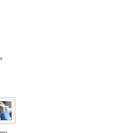
их
ням