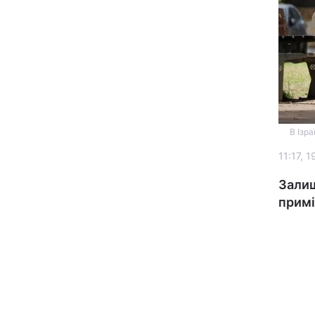
В Ізр
Головна
11:17, 
Україна
Залиш
прим
Економіка
Екологія
РЕГІОНИ