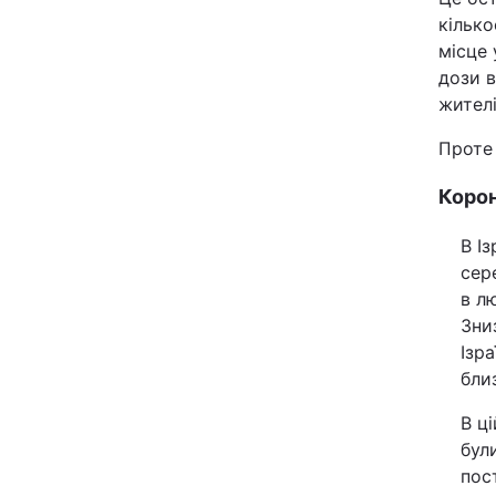
кілько
Відео з Youtube
місце 
дози в
Інтерв'ю
жителі
Архів
Проте
Корон
Контакти
В І
сер
ПОСЛУГИ
в л
Зниз
Реклама на сайті
Ізр
бли
Моніторинг
В ц
були
пос