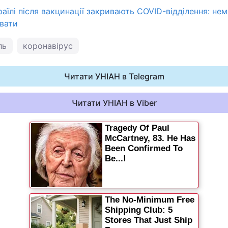
зраїлі після вакцинації закривають COVID-відділення: не
увати
ль
коронавірус
Читати УНІАН в Telegram
Читати УНІАН в Viber