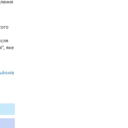
плення
кого
ісля
", яке
ьйонів