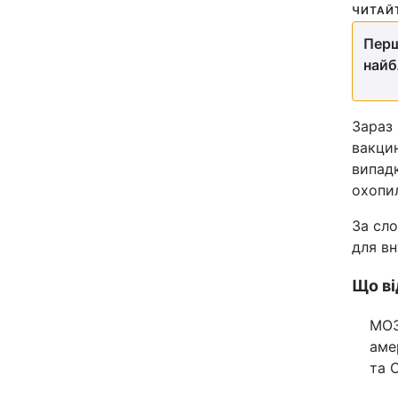
ЧИТАЙ
Відео з Youtube
Перш
найб
Інтерв'ю
Архів
Зараз 
вакцин
Контакти
випадк
охопил
ПОСЛУГИ
За сло
для в
Реклама на сайті
Що ві
Моніторинг
МОЗ
аме
та 