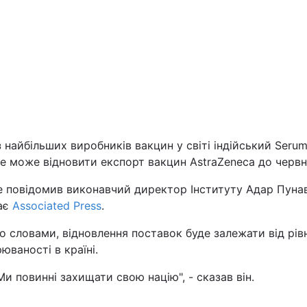
Львів
Харків
 найбільших виробників вакцин у світі індійський Seru
Наука
ute може відновити експорт вакцин AstraZeneca до червн
Лайт
е повідомив виконавчий директор Інституту Адар Пуна
ає
Associated Press
.
Інциденти
о словами, відновлення поставок буде залежати від рів
юваності в країні.
Туризм
Ми повинні захищати свою націю", - сказав він.
Погода