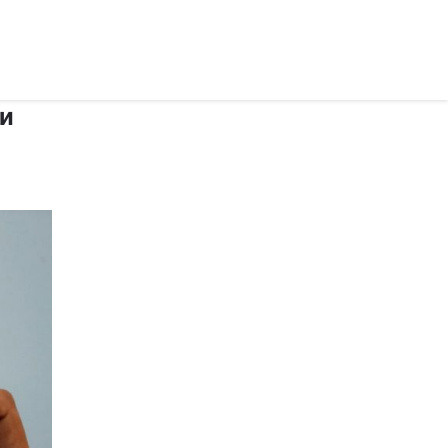
рус ›
ни