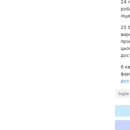
24 
роб
ліце
25 
вир
про
цьо
дост
6 к
фар
доз
Індія