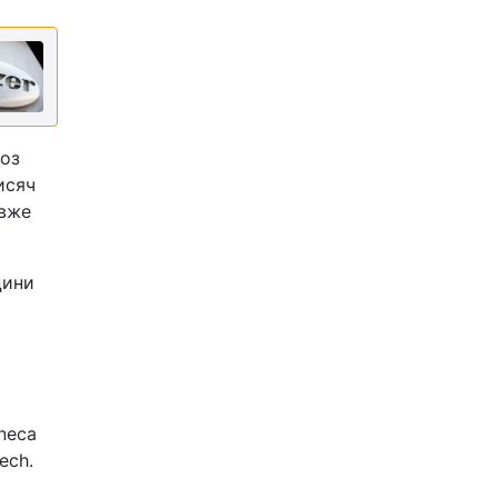
доз
исяч
 вже
цини
eneca
ech.