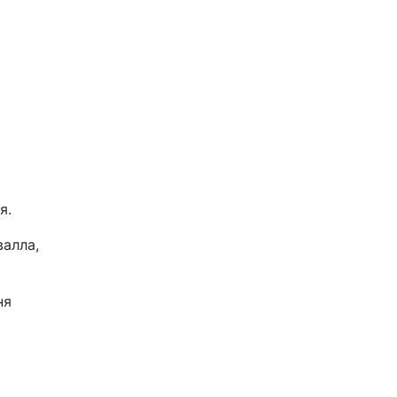
m
я.
валла,
ня