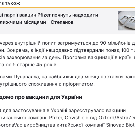
ТЕ ТАКОЖ
Статті
і партії вакцин Pfizer почнуть надходити
лижчими місяцями - Степанов
Думки
Вакансії
через внутрішній попит затримується до 90 мільйонів 
и. Зокрема, в Індії нещодавно підтвердили понад 100 т
ів захворювання за день. Програма вакцинації в країні
а осіб старше 45 років.
вами Пунавалла, на найближчі два місяці поставки вак
нутрішнього споживання є пріоритетом.
Фотобанк
домо про вакцини для України
Пресцентр
 для застосування в Україні зареєструвало вакцини
риканської компанії Pfizer, Covishield від Oxford/AstraZ
CoronaVac виробництва китайської компанії Sinovac Biot