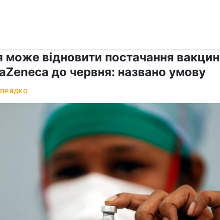
›
Коронавірус
ія може відновити постачання вакци
raZeneca до червня: названо умову
 ПРЯДКО