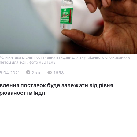
йближчі два місяці постачання вакцини для внутрішнього споживання є
итетом для Індії / фото REUTERS
Війна
06.04.2021
2 хв.
1658
Політика
влення поставок буде залежати від рівня
рюваності в Індії.
Світ