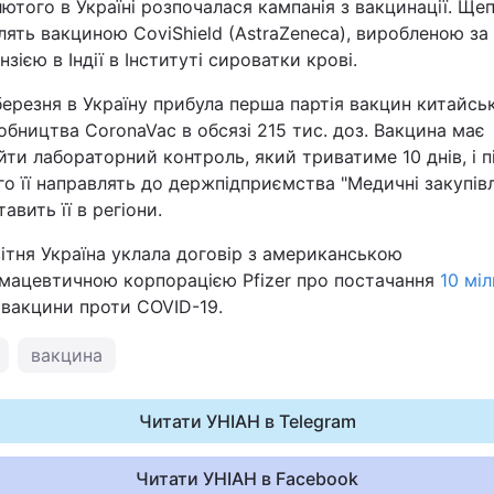
лютого в Україні розпочалася кампанія з вакцинації. Ще
лять вакциною CoviShield (AstraZeneca), виробленою за
нзією в Індії в Інституті сироватки крові.
березня в Україну прибула перша партія вакцин китайсь
обництва CoronaVac в обсязі 215 тис. доз. Вакцина має
йти лабораторний контроль, який триватиме 10 днів, і п
го її направлять до держпідприємства "Медичні закупівлі
авить її в регіони.
вітня Україна уклала договір з американською
мацевтичною корпорацією Pfizer про постачання
10 міл
вакцини проти COVID-19.
вакцина
Читати УНІАН в Telegram
Читати УНІАН в Facebook