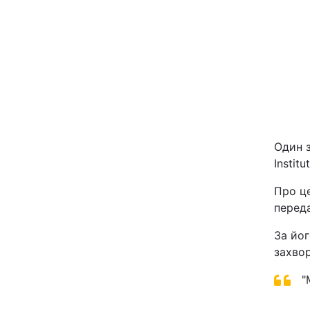
Київ
Дніпро
Одеса
Спорт
Один з
Instit
Техно і зв'язок
Про ц
перед
Зброя
За йог
захвор
Здоров'я
"
Цікавинки