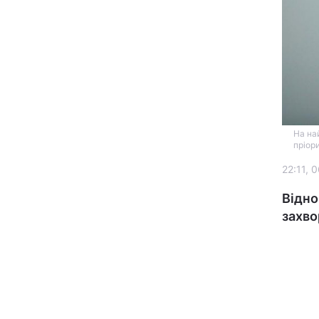
На на
пріор
Головна
22:11, 
Україна
Відно
захво
Економіка
Екологія
РЕГІОНИ