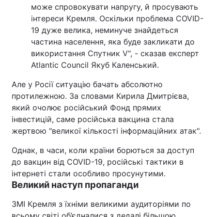
може спровокувати напругу, й просувають
інтереси Кремля. Оскільки проблема COVID-
19 дуже велика, неминуче знайдеться
частина населення, яка буде закликати до
використання Спутник V", - сказав експерт
Atlantic Council Якуб Каленський.
Але у Росії ситуацію бачать абсолютно
протилежною. За словами Кирила Дмитрієва,
який очолює російський Фонд прямих
інвестицій, саме російська вакцина стала
жертвою "великої кількості інформаційних атак".
Однак, в часи, коли країни борються за доступ
до вакцин від COVID-19, російські тактики в
інтернеті стали особливо просунутими.
Великий наступ пропаганди
ЗМІ Кремля з їхніми великими аудиторіями по
всьому світі об’єдналися з дедалі більшою