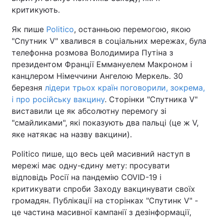
критикують.
Відео з Youtube
Статті
Як пише
Politico
, останньою перемогою, якою
Інтерв'ю
Думки
"Спутник V" хвалився в соціальних мережах, була
телефонна розмова Володимира Путіна з
Архів
Вакансії
президентом Франції Еммануелем Макроном і
канцлером Німеччини Ангелою Меркель. 30
березня
Контакти
лідери трьох країн поговорили, зокрема,
і про російську вакцину
. Сторінки "Спутника V"
виставили це як абсолютну перемогу зі
ПОСЛУГИ
"смайликами", які показують два пальці (це ж V,
яке натякає на назву вакцини).
Реклама на сайті
Фотобанк
Politico пише, що весь цей масивний наступ в
мережі має одну-єдину мету: просувати
Моніторинг
Пресцентр
відповідь Росії на пандемію COVID-19 і
критикувати спроби Заходу вакцинувати своїх
громадян. Публікації на сторінках "Спутинк V" -
це частина масивної кампанії з дезінформації,