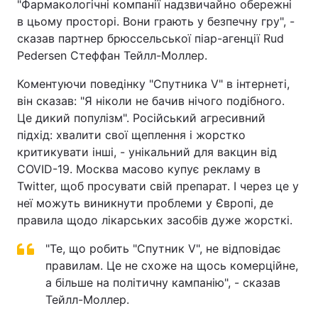
"Фармакологічні компанії надзвичайно обережні
в цьому просторі. Вони грають у безпечну гру", -
сказав партнер брюссельської піар-агенції Rud
Pedersen Стеффан Тейлл-Моллер.
Коментуючи поведінку "Спутника V" в інтернеті,
він сказав: "Я ніколи не бачив нічого подібного.
Це дикий популізм". Російський агресивний
підхід: хвалити свої щеплення і жорстко
критикувати інші, - унікальний для вакцин від
COVID-19. Москва масово купує рекламу в
Twitter, щоб просувати свій препарат. І через це у
неї можуть виникнути проблеми у Європі, де
правила щодо лікарських засобів дуже жорсткі.
"Те, що робить "Спутник V", не відповідає
правилам. Це не схоже на щось комерційне,
а більше на політичну кампанію", - сказав
Тейлл-Моллер.