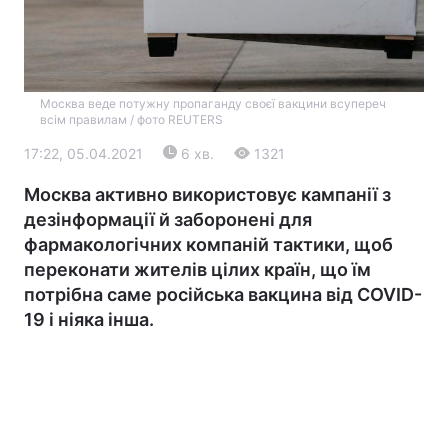
Москва веде потужну пропаганду своєї вакцини всупереч
всім правилам / фото REUTERS
17:22, 05.04.2021
6 хв.
1321
Москва активно використовує кампанії з
Головна
Війна
дезінформації й заборонені для
фармакологічних компаній тактики, щоб
Україна
Політика
переконати жителів цілих країн, що їм
потрібна саме російська вакцина від COVID-
Економіка
Світ
19 і ніяка інша.
Екологія
РЕГІОНИ