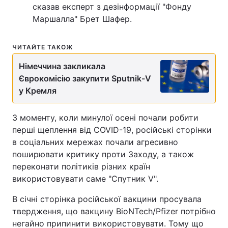
сказав експерт з дезінформації "Фонду
Маршалла" Брет Шафер.
ЧИТАЙТЕ ТАКОЖ
Німеччина закликала
Єврокомісію закупити Sputnik-V
у Кремля
З моменту, коли минулої осені почали робити
перші щеплення від COVID-19, російські сторінки
в соціальних мережах почали агресивно
поширювати критику проти Заходу, а також
переконати політиків різних країн
використовувати саме "Спутник V".
В січні сторінка російської вакцини просувала
твердження, що вакцину BioNTech/Pfizer потрібно
негайно припинити використовувати. Тому що