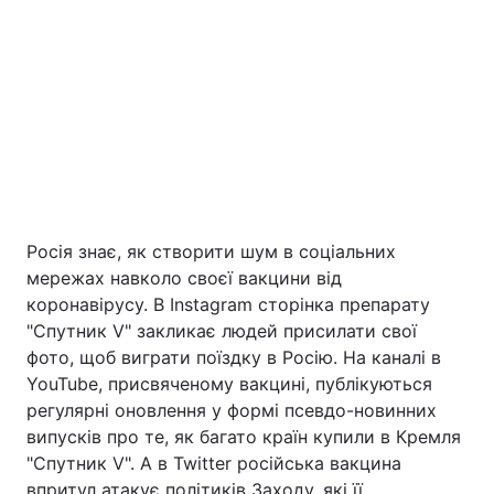
Київ
Львів
Дніпро
Харків
Одеса
Спорт
Наука
Росія знає, як створити шум в соціальних
мережах навколо своєї вакцини від
Техно і зв'язок
Лайт
коронавірусу. В Instagram сторінка препарату
"Спутник V" закликає людей присилати свої
Зброя
Інциденти
фото, щоб виграти поїздку в Росію. На каналі в
YouTube, присвяченому вакцині, публікуються
Здоров'я
Туризм
регулярні оновлення у формі псевдо-новинних
випусків про те, як багато країн купили в Кремля
"Спутник V". А в Twitter російська вакцина
Цікавинки
Погода
впритул атакує політиків Заходу, які її