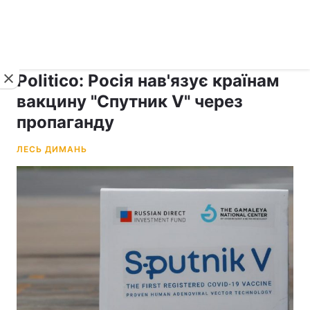
›
рус ›
Новини
Коронавірус
Politico: Росія нав'язує країнам
вакцину "Спутник V" через
пропаганду
ЛЕСЬ ДИМАНЬ