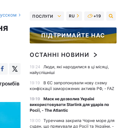
русском
RU
+19
ПОСЛУГИ
ня
ПІДТРИМАЙТЕ НАС
ОСТАННІ НОВИНИ
19:24
Люди, які народилися в ці місяці,
найуспішніші
19:19
В ЄС запропонували нову схему
 тромбів
конфіскації заморожених активів РФ, - FAZ
19:19
Маск не дозволив Україні
використовувати Starlink для ударів по
Росії, - The Atlantic
19:00
Туреччина закрила Чорне море для
суден, що прямували до Росії та України, -