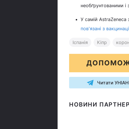
необґрунтованими і 
У самій AstraZeneca
пов'язані з вакцинац
Іспанія
Кіпр
корон
ДОПОМОЖ
Читати УНІАН
НОВИНИ ПАРТНЕР