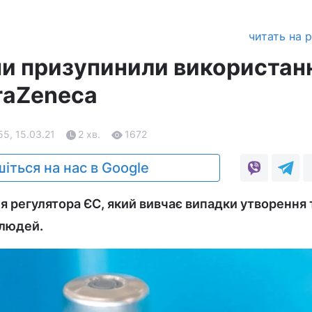
читать на 
ни призупинили використан
raZeneca
55, 15.03.21
2 хв.
1672
іться на нас в Google
я регулятора ЄС, який вивчає випадки утворення
людей.