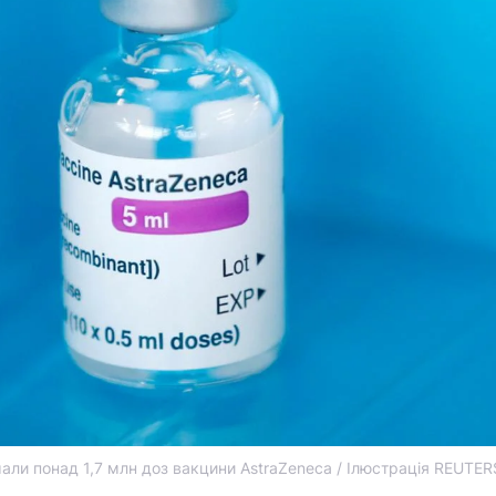
имали понад 1,7 млн доз вакцини AstraZeneca / Ілюстрація REUTER