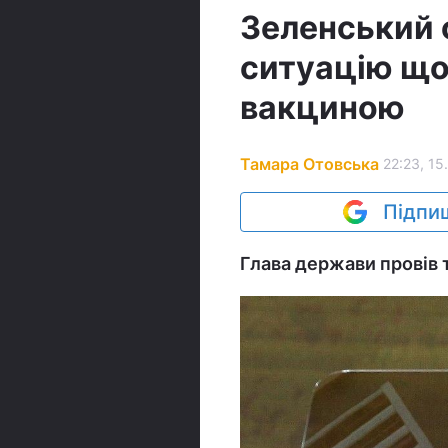
Зеленський 
ситуацію що
вакциною
Тамара Отовська
22:23, 15
Підпиш
Глава держави провів 