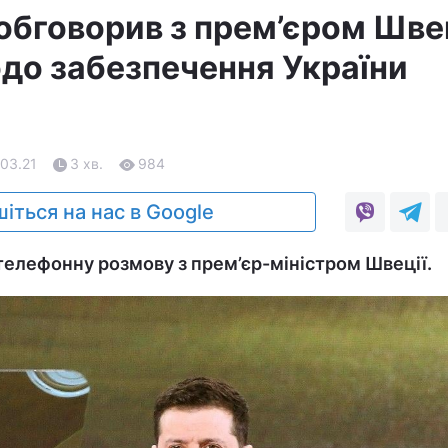
обговорив з прем’єром Шве
до забезпечення України
.03.21
3 хв.
984
іться на нас в Google
телефонну розмову з прем’єр-міністром Швеції.