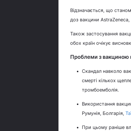
Відзначається, що станом 
доз вакцини AstraZeneca,
Також застосування вакци
обох країн очікує виснов
Проблеми з вакциною в
Скандал навколо вак
смерті кількох щепл
тромбоемболія.
Використання вакц
Румунія, Болгарія,
Та
При цьому раніше вла