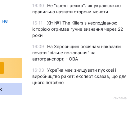
16:30
Не "орел і решка": як українською
правильно назвати сторони монети
9
не
16:11
Хіт №1 The Killers з несподіваною
історією отримав гучне визнання через 22
роки
16:09
На Херсонщині росіянам наказали
почати "вільне полювання" на
автотранспорт, - ОВА
16:03
Україна має знищувати пускові і
виробництво ракет: експерт сказав, що для
цього потрібно
k
Реклама