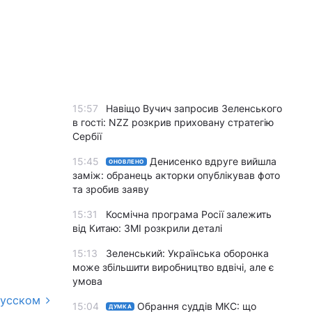
15:57
Навіщо Вучич запросив Зеленського
в гості: NZZ розкрив приховану стратегію
Сербії
15:45
Денисенко вдруге вийшла
ОНОВЛЕНО
заміж: обранець акторки опублікував фото
та зробив заяву
15:31
Космічна програма Росії залежить
від Китаю: ЗМІ розкрили деталі
15:13
Зеленський: Українська оборонка
може збільшити виробництво вдвічі, але є
умова
русском
15:04
Обрання суддів МКС: що
ДУМКА