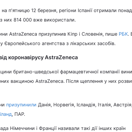
на п'ятницю 12 березня, регіони Іспанії отримали понад
 з них 814 000 вже використали.
ни AstraZeneca призупинив Кіпр і Словенія, пише
РБК
.
ку Європейського агентства з лікарських засобів.
ід коронавірусу AstraZeneca
цини британо-шведської фармацевтичної компанії вини
ених вакциною AstraZeneca. Після щеплення у них розв
ини
призупинили
Данія, Норвегія, Ісландія, Італія, Австрія
їланд
, ПАР.
да Німеччини і Франції називали такі дії інших країн