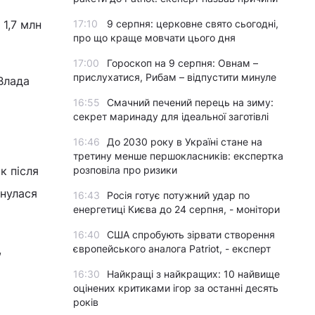
 1,7 млн
17:10
9 серпня: церковне свято сьогодні,
про що краще мовчати цього дня
17:00
Гороскоп на 9 серпня: Овнам –
прислухатися, Рибам – відпустити минуле
 Влада
16:55
Смачний печений перець на зиму:
секрет маринаду для ідеальної заготівлі
16:46
До 2030 року в Україні стане на
третину менше першокласників: експертка
к після
розповіла про ризики
инулася
16:43
Росія готує потужний удар по
енергетиці Києва до 24 серпня, - монітори
16:40
США спробують зірвати створення
,
європейського аналога Patriot, - експерт
16:30
Найкращі з найкращих: 10 найвище
оцінених критиками ігор за останні десять
років