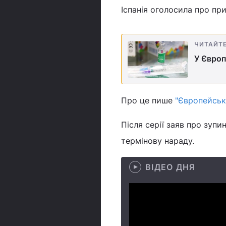
Іспанія оголосила про пр
ЧИТАЙТ
У Європ
Про це пише
"Європейськ
Після серії заяв про зупи
термінову нараду.
ВІДЕО ДНЯ