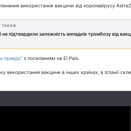
ипинення використання вакцини від коронавірусу AstraZ
Е ТАКОЖ
і не підтвердили залежність випадків тромбозу від вакц
а правда"
з посиланням на El Pais.
нку використання вакцини в інших країнах, в Іспанії скл