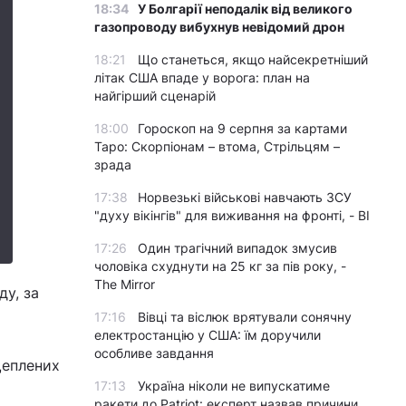
18:34
У Болгарії неподалік від великого
газопроводу вибухнув невідомий дрон
18:21
Що станеться, якщо найсекретніший
літак США впаде у ворога: план на
найгірший сценарій
18:00
Гороскоп на 9 серпня за картами
Таро: Скорпіонам – втома, Стрільцям –
зрада
17:38
Норвезькі військові навчають ЗСУ
"духу вікінгів" для виживання на фронті, - BI
17:26
Один трагічний випадок змусив
чоловіка схуднути на 25 кг за пів року, -
The Mirror
ду, за
17:16
Вівці та віслюк врятували сонячну
електростанцію у США: їм доручили
особливе завдання
щеплених
17:13
Україна ніколи не випускатиме
ракети до Patriot: експерт назвав причини