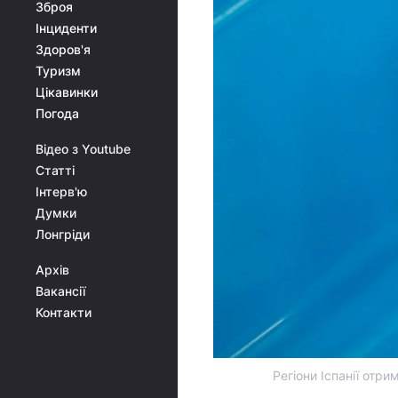
Зброя
Інциденти
Здоров'я
Туризм
Цікавинки
Погода
Відео з Youtube
Статті
Інтерв'ю
Думки
Лонгріди
Архів
Вакансії
Контакти
Регіони Іспанії отр