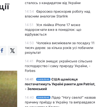
сталось з кандидатом від України
ції
14:54
Євросоюз прискорив роботу над
власним аналогом Starlink
14:51
Уся лінійка iPhone 17 може
подорожчати вже в понеділок: що
відбувається
14:50
Чоловіка висміювали за посадку 11
тисяч дерев: за кілька років усі побачили
результат
14:41
Росія знищує українське сільське
господарство і саму природу України, -
Forbes
14:41
США щомісяця
ОНОВЛЕНО
постачатимуть Україні ракети для Patriot,
- Зеленський
14:40
Лідер "Ногу свело!" назвав
ОНОВЛЕНО
причину приїзду в Україну та виправдався
за концерти в Криму