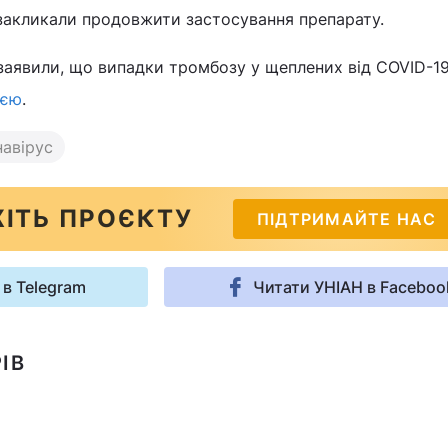
закликали продовжити застосування препарату.
 заявили, що випадки тромбозу у щеплених від COVID-1
ією
.
авірус
ІТЬ ПРОЄКТУ
ПІДТРИМАЙТЕ НАС
 в Telegram
Читати УНІАН в Faceboo
ІВ