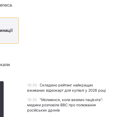
eneca.
инації
икали
18:35
Складено рейтинг найкращих
вживаних відеокарт для купівлі у 2026 році
18:35
"Молимося, коли веземо пацієнта":
медики розповіли BBC про полювання
російських дронів