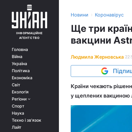
›
Новини
Коронавірус
Ще три краї
ІНФОРМАЦІЙНЕ
вакцини Ast
АГЕНТСТВО
Головна
Людмила Жерновська
Війна
22:
Україна
Підпиш
Політика
Економіка
Світ
Країни чекають рішенн
Екологія
у щеплених вакциною 
Регіони
Спорт
Наука
Техно і зв'язок
Лайт