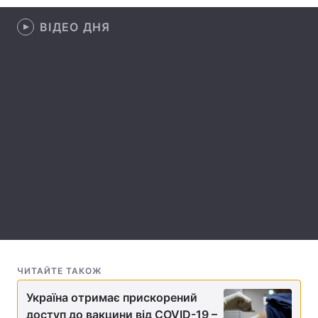
Лонгріди
ВІДЕО ДНЯ
Відео з Youtube
Статті
Інтерв'ю
Думки
Архів
Вакансії
Контакти
Послуги
ЧИТАЙТЕ ТАКОЖ
Україна отримає прискорений
доступ до вакцини від COVID-19 –