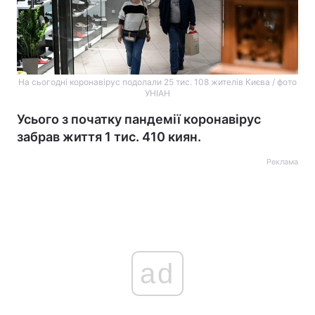
На сьогодні коронавірус подолали 25 тис. 108 жителів Києва / фото
УНІАН
Усього з початку пандемії коронавірус
забрав життя 1 тис. 410 киян.
Реклама
ad