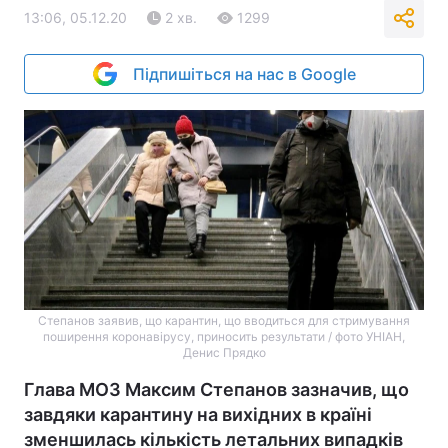
13:06, 05.12.20
2 хв.
1299
Підпишіться на нас в Google
Степанов заявив, що карантин, що вводиться для стримування
поширення коронавірусу, приносить результати / фото УНІАН,
Денис Прядко
Глава МОЗ Максим Степанов зазначив, що
завдяки карантину на вихідних в країні
зменшилась кількість летальних випадків