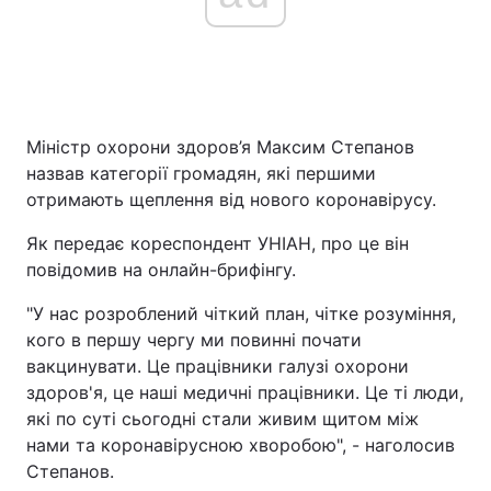
Головна
Війна
Україна
Політика
Міністр охорони здоров’я Максим Степанов
назвав категорії громадян, які першими
Економіка
Світ
отримають щеплення від нового коронавірусу.
Спорт
Наука
Як передає кореспондент УНІАН, про це він
повідомив на онлайн-брифінгу.
Техно і зв'язок
Лайт
"У нас розроблений чіткий план, чітке розуміння,
Зброя
Інциденти
кого в першу чергу ми повинні почати
вакцинувати. Це працівники галузі охорони
Здоров'я
Туризм
здоров'я, це наші медичні працівники. Це ті люди,
які по суті сьогодні стали живим щитом між
Цікавинки
Погода
нами та коронавірусною хворобою", - наголосив
Степанов.
Екологія
Регіони