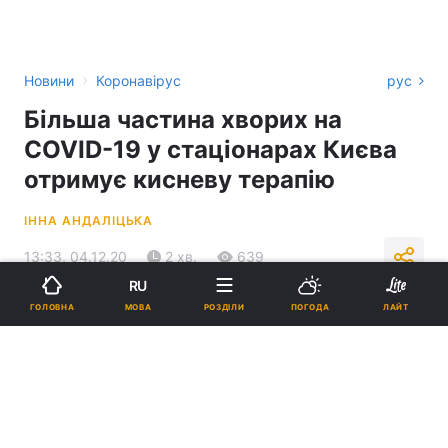
›
Новини
Коронавірус
рус
Більша частина хворих на
COVID-19 у стаціонарах Києва
отримує кисневу терапію
ІННА АНДАЛІЦЬКА
13:33, 04.12.20
2 хв.
639
RU
МОВА
ГОЛОВНА
РОЗДІЛИ
ПОГОДА
ЛАЙТ
Підпишіться на нас в Google