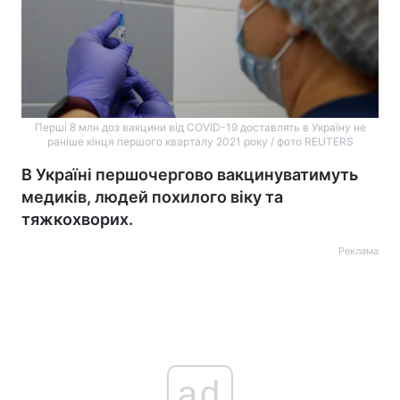
Перші 8 млн доз вакцини від COVID-19 доставлять в Україну не
раніше кінця першого кварталу 2021 року / фото REUTERS
В Україні першочергово вакцинуватимуть
медиків, людей похилого віку та
тяжкохворих.
Реклама
ad