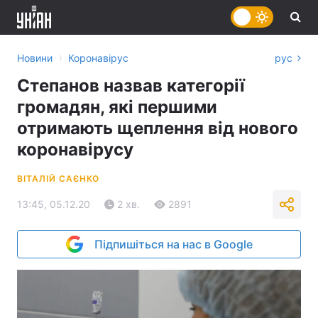
›
Новини
Коронавірус
рус
Степанов назвав категорії
громадян, які першими
отримають щеплення від нового
коронавірусу
ВІТАЛІЙ САЄНКО
13:45, 05.12.20
2 хв.
2891
Підпишіться на нас в Google