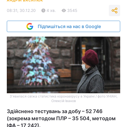
АНДРІЙ ВАСИЛЮК
08:31, 30.12.20
4 хв.
3545
Підпишіться на нас в Google
З'явилася свіжа статистика коронавірусу в Україні / фото УНІАН,
Олексій Іванов
Здійснено тестувань за добу – 52 746
(зокрема методом ПЛР – 35 504, методом
ІФА – 17 242).