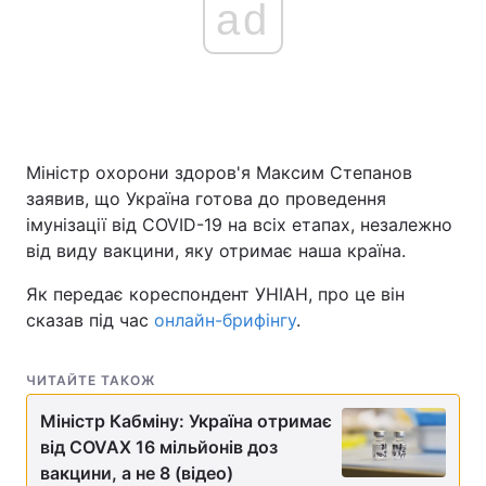
ad
Головна
Війна
Україна
Політика
Міністр охорони здоров'я Максим Степанов
Економіка
Світ
заявив, що Україна готова до проведення
імунізації від COVID-19 на всіх етапах, незалежно
Спорт
Наука
від виду вакцини, яку отримає наша країна.
Техно і зв'язок
Лайт
Як передає кореспондент УНІАН, про це він
сказав під час
онлайн-брифінгу
.
Зброя
Інциденти
Здоров'я
Туризм
ЧИТАЙТЕ ТАКОЖ
Міністр Кабміну: Україна отримає
Цікавинки
Погода
від COVAX 16 мільйонів доз
вакцини, а не 8 (відео)
Екологія
Регіони