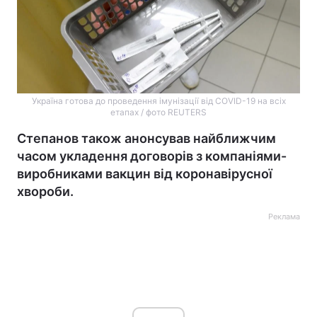
Україна готова до проведення імунізації від COVID-19 на всіх
етапах / фото REUTERS
Степанов також анонсував найближчим
часом укладення договорів з компаніями-
виробниками вакцин від коронавірусної
хвороби.
Реклама