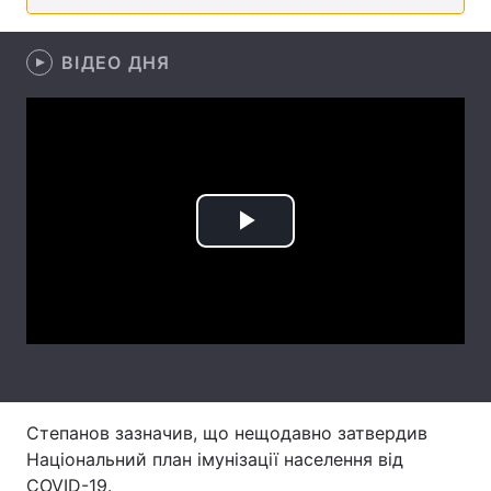
Лонгріди
ВІДЕО ДНЯ
Відео з Youtube
Статті
Інтерв'ю
Думки
Архів
Вакансії
Play
Контакти
Video
Послуги
Степанов зазначив, що нещодавно затвердив
Національний план імунізації населення від
COVID-19.