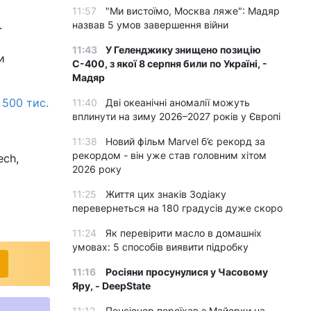
11:57
"Ми вистоїмо, Москва ляже": Мадяр
.
назвав 5 умов завершення війни
11:43
У Геленджику знищено позицію
и
С-400, з якої 8 серпня били по Україні, -
Мадяр
500 тис.
11:40
Дві океанічні аномалії можуть
вплинути на зиму 2026–2027 років у Європі
11:38
Новий фільм Marvel б’є рекорд за
рекордом - він уже став головним хітом
ech,
2026 року
11:25
Життя цих знаків Зодіаку
перевернеться на 180 градусів дуже скоро
11:24
Як перевірити масло в домашніх
умовах: 5 способів виявити підробку
11:16
Росіяни просунулися у Часовому
Яру, - DeepState
11:12
Пенсіонер переїхав з Майорки на