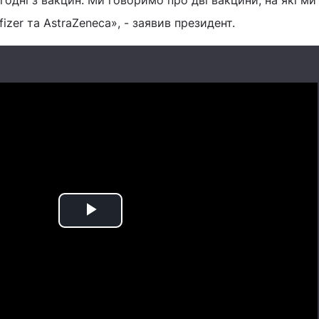
огодні з вакцин. Ми говоримо про дві вакцини, на які м
izer та AstraZeneca», - заявив президент.
Play
Video