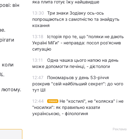
яка плита готує їжу найшвидше
ові: він
13:30
Три знаки Зодіаку ось-ось
попрощаються з самотністю та знайдуть
кохання
зе.
13:18
Історія про те, що "поляки не дають
рігати
Україні МіГи" - неправда: посол роз’яснив
ситуацію
13:11
Одна чашка цього напою на день
о коли
може допомогти печінці, - дієтологи
%.
12:47
Пономарьов у день 53-річчя
розкрив "свій найбільший секрет": до чого
у лютому.
тут ШІ
12:44
Не "костилі", не "коляска" і не
УНІАН
"носилки": як правильно казати
українською, - філологиня
Реклама