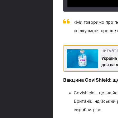
«Ми говоримо про пе
спілкуємося про ще 
ЧИТАЙТ
Україна
дня на 
Вакцина CoviShield: щ
Covishield - це інді
Британії. Індійський
виробництво.