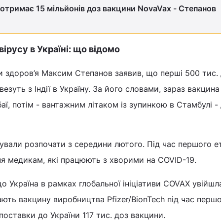
 отримає 15 мільйонів доз вакцини NovaVax - Степанов
ірусу в Україні: що відомо
и здоров’я Максим Степанов заявив, що перші 500 тис.
езуть з Індії в Україну. За його словами, зараз вакцина
ї, потім - вантажним літаком із зупинкою в Стамбулі -
нували розпочати з середини лютого. Під час першого е
я медикам, які працюють з хворими на COVID-19.
що Україна в рамках глобальної ініціативи COVAX увійшл
ають вакцину виробництва Pfizer/BionTech під час першо
поставки до України 117 тис. доз вакцини.