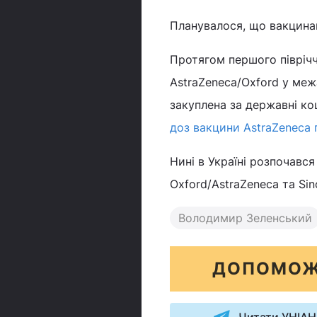
Планувалося, що вакцинац
Протягом першого піврічч
AstraZeneca/Oxford у межа
закуплена за державні ко
доз вакцини AstraZeneca 
Нині в Україні розпочався
Oxford/AstraZeneca та Sin
Володимир Зеленський
ДОПОМОЖ