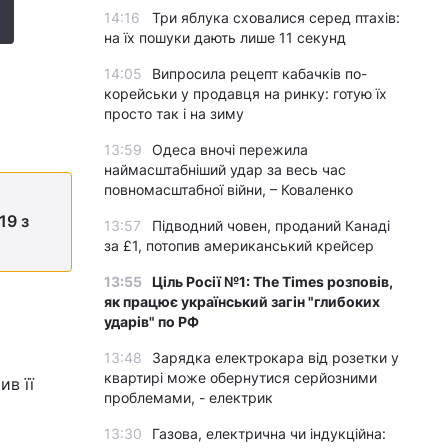
14:16
Три яблука сховалися серед птахів:
на їх пошуки дають лише 11 секунд
14:05
Випросила рецепт кабачків по-
корейськи у продавця на ринку: готую їх
просто так і на зиму
13:59
Одеса вночі пережила
наймасштабніший удар за весь час
повномасштабної війни, – Коваленко
19 з
13:57
Підводний човен, проданий Канаді
за £1, потопив американський крейсер
13:55
Ціль Росії №1: The Times розповів,
як працює український загін "глибоких
ударів" по РФ
13:48
Зарядка електрокара від розетки у
квартирі може обернутися серйозними
ив її
проблемами, - електрик
13:30
Газова, електрична чи індукційна: