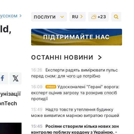
русском
RU
+23
ПОСЛУГИ
ld,
ПІДТРИМАЙТЕ НАС
ОСТАННІ НОВИНИ
16:26
Експерти радять вимірювати пульс
перед сном: для чого це потрібно
16:09
Удосконалені "Герані" ворога:
УНІАН
експерт оцінив загрозу та розкрив спосіб
унізації
протидії
ionTech
15:49
Надто товсте утеплення будинку
може виявитися марною витратою грошей
15:45
Росіяни створили кілька нових зон
контролю поблизу кордону з Україною, -