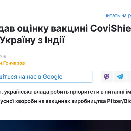
читать на 
ав оцінку вакцині CoviShie
Україну з Індії
709
н Гончаров
іться на нас в Google
 українська влада робить пріоритети в питанні ім
русної хвороби на вакцинах виробництва Pfizer/B