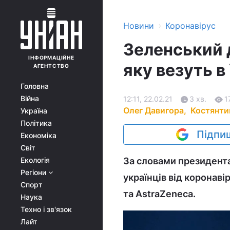
›
Новини
Коронавірус
Зеленський д
ІНФОРМАЦІЙНЕ
яку везуть в 
АГЕНТСТВО
Головна
Війна
12:11, 22.02.21
3 хв.
1
Олег Давигора,
Костянти
Україна
Політика
Підпиш
Економіка
Світ
Екологія
За словами президента,
Регіони
українців від коронаві
Спорт
та AstraZeneca.
Наука
Техно і зв'язок
Лайт