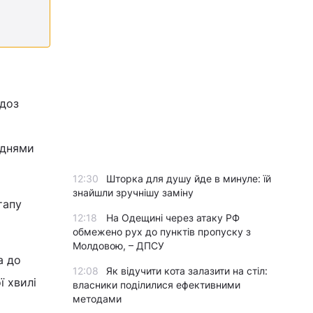
 доз
 днями
12:30
Шторка для душу йде в минуле: їй
знайшли зручнішу заміну
тапу
12:18
На Одещині через атаку РФ
обмежено рух до пунктів пропуску з
Молдовою, – ДПСУ
а до
12:08
Як відучити кота залазити на стіл:
ї хвилі
власники поділилися ефективними
методами