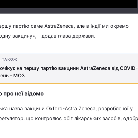
ршу партію саме AstraZeneca, але в Індії ми окремо
одну вакцину», - додав глава держави.
Е ТАКОЖ
 очікує на першу партію вакцини AstraZeneca від COVID-
день - МОЗ
о про неї відомо
йська назва вакцини Oxford-Astra Zeneca, розробленої у
 регулятор, що контролює обіг лікарських засобів, одобр