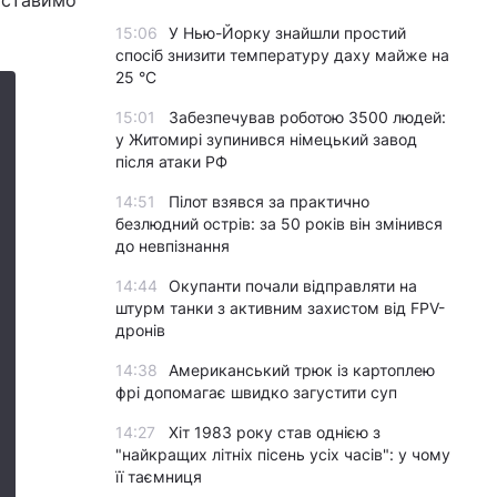
и ставимо
15:06
У Нью-Йорку знайшли простий
спосіб знизити температуру даху майже на
25 °C
15:01
Забезпечував роботою 3500 людей:
у Житомирі зупинився німецький завод
після атаки РФ
14:51
Пілот взявся за практично
безлюдний острів: за 50 років він змінився
до невпізнання
14:44
Окупанти почали відправляти на
штурм танки з активним захистом від FPV-
дронів
14:38
Американський трюк із картоплею
фрі допомагає швидко загустити суп
14:27
Хіт 1983 року став однією з
"найкращих літніх пісень усіх часів": у чому
її таємниця