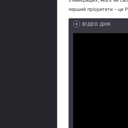
з найкращих, яка є на сь
перший пріоритети – це Pf
ВІДЕО ДНЯ