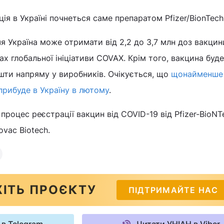
ія в Україні почнеться саме препаратом Pfizer/BionTech
я Україна може отримати від 2,2 до 3,7 млн доз вакцин
х глобальної ініціативи COVAX. Крім того, вакцина буде
шти напряму у виробників. Очікується, що
щонайменше 
прибуде в Україну в лютому
.
 процес реєстрації вакцин від COVID-19 від Pfizer-BioNT
ovac Biotech.
ІТЬ ПРОЄКТУ
ПІДТРИМАЙТЕ НАС