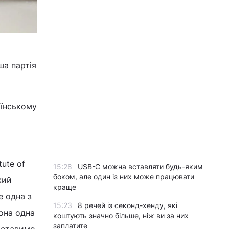
ша партія
аїнському
tute of
15:28
USB-C можна вставляти будь-яким
боком, але один із них може працювати
кий
краще
е одна з
15:23
8 речей із секонд-хенду, які
она одна
коштують значно більше, ніж ви за них
заплатите