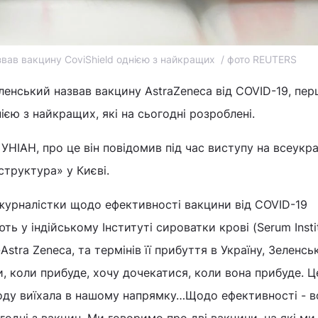
вав вакцину CoviShield однією з найкращих / фото REUTERS
нський назвав вакцину AstraZeneca від COVID-19, пер
нією з найкращих, які на сьогодні розроблені.
УНІАН, про це він повідомив під час виступу на всеукр
структура» у Києві.
 журналістки щодо ефективності вакцини від COVID-19
ють у індійському Інституті сироватки крові (Serum Insti
-Astra Zeneca, та термінів її прибуття в Україну, Зеленсь
и, коли прибуде, хочу дочекатися, коли вона прибуде. Ц
воду виїхала в нашому напрямку…Щодо ефективності - в