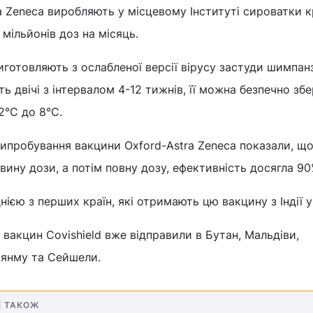
 Zeneca виробляють у місцевому Інституті сироватки кр
мільйонів доз на місяць.
иготовляють з ослабленої версії вірусу застуди шимпан
 двічі з інтервалом 4-12 тижнів, її можна безпечно збе
2°С до 8°С.
 випробування вакцини Oxford-Astra Zeneca показали, щ
ину дози, а потім повну дозу, ефективність досягла 90
нією з перших країн, які отримають цю вакцину з Індії 
 вакцин Covishield вже відправили в Бутан, Мальдіви,
'янму та Сейшели.
Е ТАКОЖ