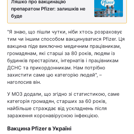
Ляшко про вакцинацію
Відео з Youtube
Статті
препаратом Pfizer: залишків не
буде
Інтерв'ю
Думки
"Я знаю, що пішли чутки, ніби хтось розраховує
Архів
Вакансії
тим чи іншим способом вакцинуватися Pfizer. Ця
вакцина піде виключно медичним працівникам,
громадянам, які старші за 80 років, людям із
Контакти
будинків престарілих, інтернатів і працівникам
ДСНС та прикордонникам. Нам потрібно
захистити саме цю категорію людей", –
ПОСЛУГИ
наголосив він.
Реклама на сайті
Фотобанк
У МОЗ додали, що згідно зі статистикою, саме
категорія громадян, старших за 60 років,
Моніторинг
Пресцентр
найбільше страждає від ускладнень після
зараження коронавірусною інфекцією.
Вакцина Pfizer в Україні