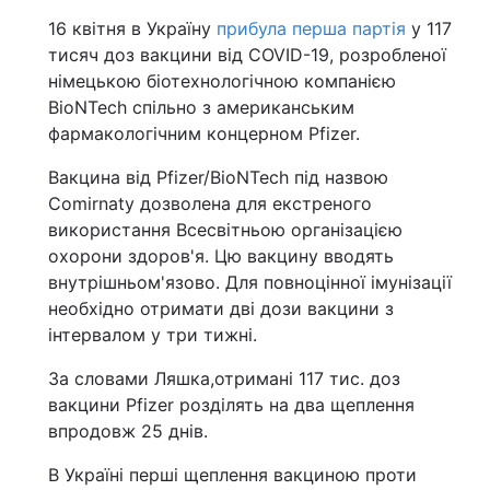
16 квітня в Україну
прибула перша партія
у 117
тисяч доз вакцини від COVID-19, розробленої
німецькою біотехнологічною компанією
BioNTech спільно з американським
фармакологічним концерном Pfizer.
Вакцина від Pfizer/BioNTech під назвою
Comirnaty дозволена для екстреного
використання Всесвітньою організацією
охорони здоров'я. Цю вакцину вводять
внутрішньом'язово. Для повноцінної імунізації
необхідно отримати дві дози вакцини з
інтервалом у три тижні.
За словами Ляшка,отримані 117 тис. доз
вакцини Pfizer розділять на два щеплення
впродовж 25 днів.
В Україні перші щеплення вакциною проти