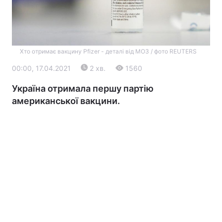
Хто отримає вакцину Pfizer - деталі від МОЗ / фото REUTERS
00:00, 17.04.2021
2 хв.
1560
Україна отримала першу партію
американської вакцини.
Головна
Війна
Україна
Політика
Економіка
Світ
Екологія
РЕГІОНИ