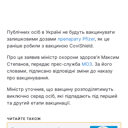
Київ
Львів
Дніпро
Харків
Публічних осіб в Україні не будуть вакцинувати
залишковими дозами
препарату Pfizer
, як це
Одеса
раніше робили з вакциною CoviShield.
Про це заявив міністр охорони здоров'я Максим
Спорт
Наука
Степанов, передає прес-служба
МОЗ
. За його
словами, підписано відповідні зміни до наказу
Техно і зв'язок
Лайт
про вакцинування.
Міністр уточнив, що вакцину розподілятимуть
Зброя
Інциденти
виключно серед осіб, які підпадають під перший
та другий етапи вакцинації.
Здоров'я
Туризм
ЧИТАЙТЕ ТАКОЖ
Цікавинки
Погода