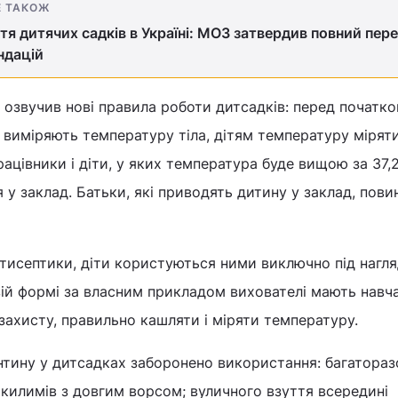
Е ТАКОЖ
тя дитячих садків в Україні: МОЗ затвердив повний пере
ндацій
ре озвучив нові правила роботи дитсадків: перед початк
 виміряють температуру тіла, дітям температуру мірят
рацівники і діти, у яких температура буде вищою за 37,
 у заклад. Батьки, які приводять дитину у заклад, пови
нтисептики, діти користуються ними виключно під нагл
вій формі за власним прикладом вихователі мають навча
ахисту, правильно кашляти і міряти температуру.
антину у дитсадках заборонено використання: багатора
; килимів з довгим ворсом; вуличного взуття всередині