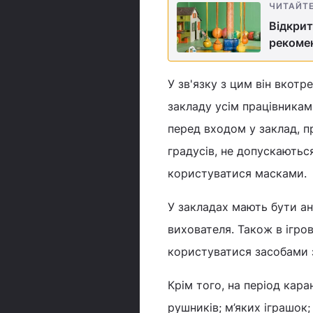
ЧИТАЙТ
Відкрит
рекоме
У зв'язку з цим він вкот
закладу усім працівникам
перед входом у заклад, п
градусів, не допускаються
користуватися масками.
У закладах мають бути а
вихователя. Також в ігро
користуватися засобами з
Крім того, на період кар
рушників; м’яких іграшок