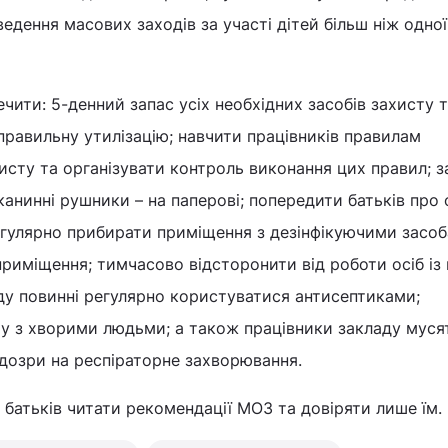
едення масових заходів за участі дітей більш ніж одної
чити: 5-денний запас усіх необхідних засобів захисту 
 правильну утилізацію; навчити працівників правилам
исту та організувати контроль виконання цих правил; з
канинні рушники – на паперові; попередити батьків про 
егулярно прибирати приміщення з дезінфікуючими засоб
риміщення; тимчасово відсторонити від роботи осіб із
ду повинні регулярно користуватися антисептиками;
ту з хворими людьми; а також працівники закладу муся
ідозри на респіраторне захворювання.
батьків читати рекомендації МОЗ та довіряти лише їм.