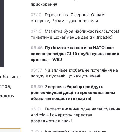
прискорення
07:10
Гороскоп на 7 серпня: Овнам –
стосунки, Рибам – джерело сили
07:10
Магнітна буря наближається: шторм
триватиме щонайменше два дні (графік)
06:46
Путін може напасти на НАТО вже
восени: розвідка США опублікувала новий
прогноз, – WSJ
06:37
Чи впливає глобальне потепління на
погоду в пустелі: що кажуть вчені
 батьків
стра,
06:30
7 серпня в Україну прийдуть
довгоочікувані дощі та прохолода: яким
ідають
областям пощастить (карта)
05:30
Експерт вимкнув одне налаштування
Android – і смартфон перестав
розряджатися вночі
05:25
Червневий оптимізм українців