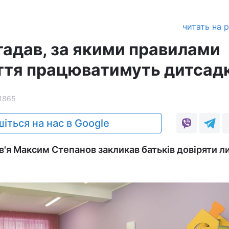
читать на 
гадав, за якими правилами
иття працюватимуть дитсад
1865
іться на нас в Google
в'я Максим Степанов закликав батьків довіряти 