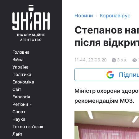
›
Новини
Коронавірус
Степанов на
ІНФОРМАЦІЙНЕ
після відкр
АГЕНТСТВО
Головна
Війна
11:44, 23.05.20
3 хв.
Україна
Підпиш
Політика
Економіка
Світ
Міністр охорони здоро
Екологія
рекомендаціям МОЗ.
Регіони
Спорт
Наука
Техно і зв'язок
Лайт