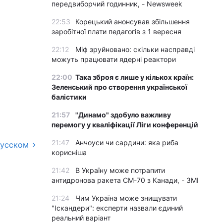
передвиборчий годинник, - Newsweek
22:53
Корецький анонсував збільшення
заробітної плати педагогів з 1 вересня
22:12
Міф зруйновано: скільки насправді
можуть працювати ядерні реактори
22:00
Така зброя є лише у кількох країн:
Зеленський про створення української
балістики
21:57
"Динамо" здобуло важливу
перемогу у кваліфікації Ліги конференцій
21:47
Анчоуси чи сардини: яка риба
русском
корисніша
21:42
В Україну може потрапити
антидронова ракета CM-70 з Канади, - ЗМІ
21:24
Чим Україна може знищувати
"Іскандери": експерти назвали єдиний
реальний варіант