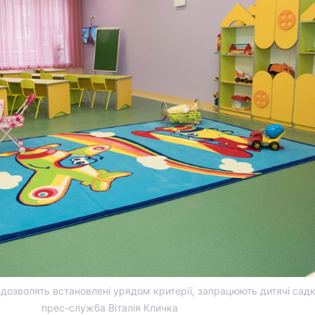
 дозволять встановлені урядом критерії, запрацюють дитячі садк
прес-служба Віталія Кличка