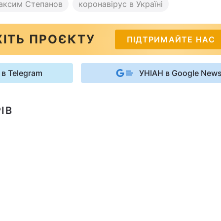
аксим Степанов
коронавірус в Україні
ІТЬ ПРОЄКТУ
ПІДТРИМАЙТЕ НАС
 в Telegram
УНІАН в Google New
ІВ