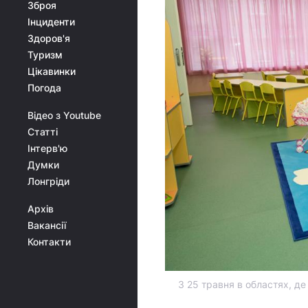
Зброя
Інциденти
Здоров'я
Туризм
Цікавинки
Погода
Відео з Youtube
Статті
Інтерв'ю
Думки
Лонгріди
Архів
Вакансії
Контакти
З 25 травня в областях, де