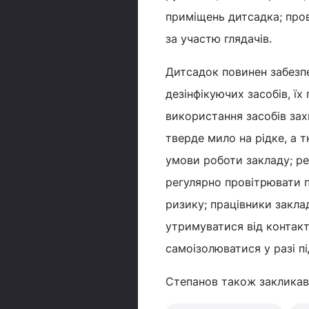
приміщень дитсадка; пров
за участю глядачів.
Дитсадок повинен забезпе
дезінфікуючих засобів, їх
використання засобів зах
тверде мило на рідке, а т
умови роботи закладу; р
регулярно провітрювати п
ризику; працівники закла
утримуватися від контак
самоізолюватися у разі п
Степанов також закликав 