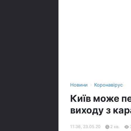
›
Новини
Коронавірус
Київ може п
виходу з кар
11:36, 23.05.20
2 хв.