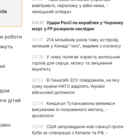
вивітрився, перелому у війні нема, -
лік
німецький оглядач
04:37
Удари Росії по кораблях у Чорному
морі: у FP розкрили наслідки
ом роботи
04:31
214 мільйонів років тому астероїд
залишив у Канаді "око", видиме з космосу
имуть
2
03:28
У чому полягає користь волоських
горіхів для серця, мозку та зміцнення
нні
імунітету
02:52
В Генштабі ЗСУ повідомили, на яку
суму країни НАТО виділять Україні
ядом
військової допомоги
ти дітей
02:26
Кинджал Тутанхамона виявився
викуваним із позаземного металу, -
археологи
зових
02:05
США запровадили нові санкції проти
Куби за співпрацю з Китаєм та РФ, -