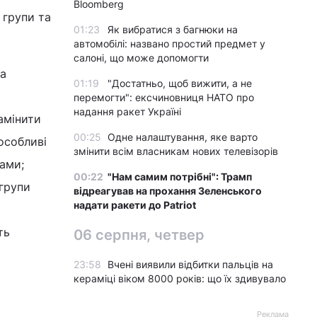
Bloomberg
 групи та
01:23
Як вибратися з багнюки на
автомобілі: названо простий предмет у
салоні, що може допомогти
та
01:19
"Достатньо, щоб вижити, а не
перемогти": ексчиновниця НАТО про
надання ракет Україні
амінити
00:25
Одне налаштування, яке варто
особливі
змінити всім власникам нових телевізорів
ами;
00:22
"Нам самим потрібні": Трамп
 групи
відреагував на прохання Зеленського
надати ракети до Patriot
ть
06 серпня, четвер
23:58
Вчені виявили відбитки пальців на
кераміці віком 8000 років: що їх здивувало
Реклама