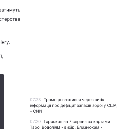
юватимуть
істерства
нгу.
ї,
07:23
Трамп розлютився через витік
інформації про дефіцит запасів зброї у США,
– CNN
07:20
Гороскоп на 7 серпня за картами
Таро: Водоліям - вибір, Близнюкам -