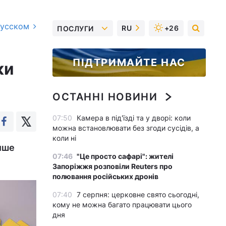
русском
RU
+26
ПОСЛУГИ
ПІДТРИМАЙТЕ НАС
ки
ОСТАННІ НОВИНИ
07:50
Камера в під'їзді та у дворі: коли
можна встановлювати без згоди сусідів, а
коли ні
лише
07:46
"Це просто сафарі": жителі
Запоріжжя розповіли Reuters про
полювання російських дронів
07:40
7 серпня: церковне свято сьогодні,
кому не можна багато працювати цього
дня