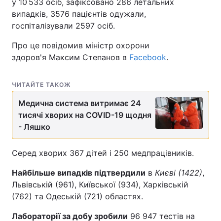
у 10 533 осіб, зафіксовано 286 летальних
випадків, 3576 пацієнтів одужали,
госпіталізували 2597 осіб.
Про це повідомив міністр охорони
здоров'я Максим Степанов в
Facebook
.
ЧИТАЙТЕ ТАКОЖ
Медична система витримає 24
тисячі хворих на COVID-19 щодня
- Ляшко
Серед хворих 367 дітей і 250 медпрацівників.
Найбільше випадків підтвердили
в
Києві (1422)
,
Львівській (961), Київської (934), Харківській
(762) та Одеській (721) областях.
Лабораторії за добу зробили
96 947 тестів на