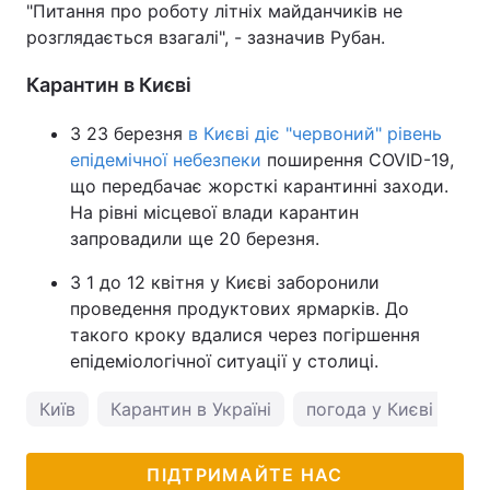
"Питання про роботу літніх майданчиків не
розглядається взагалі", - зазначив Рубан.
Тема оформлення
Карантин в Києві
З 23 березня
в Києві діє "червоний" рівень
епідемічної небезпеки
поширення COVID-19,
що передбачає жорсткі карантинні заходи.
На рівні місцевої влади карантин
запровадили ще 20 березня.
З 1 до 12 квітня у Києві заборонили
проведення продуктових ярмарків. До
такого кроку вдалися через погіршення
епідеміологічної ситуації у столиці.
Київ
Карантин в Україні
погода у Києві
ПІДТРИМАЙТЕ НАС