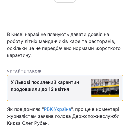
Головна
Війна
В Києві наразі не планують давати дозвіл на
Україна
Політика
роботу літніх майданчиків кафе та ресторанів,
оскільки це не передбачено нормами жорсткого
Економіка
Світ
карантину.
Спорт
Наука
ЧИТАЙТЕ ТАКОЖ
Техно і зв'язок
Лайт
У Львові посилений карантин
Зброя
продовжили до 12 квітня
Інциденти
Здоров'я
Туризм
Як повідомляє "
РБК-Україна
", про це в коментарі
Цікавинки
Погода
журналістам заявив голова Держспоживслужби
Києва Олег Рубан.
Екологія
Регіони