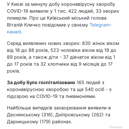
У Києві за минулу добу коронавірусну хворобу
COVID-19 виявили у 1 тис. 422 людей, 33 хворих
померли. Про це Київський міський голова
Віталій Кличко повідомив у своєму
Telegram-
каналі
.
Серед виявлених нових хворих: 830 жінок віком
від 18 до 88 років, 523 чоловіки віком від 19 до
89 років, а також діти - 37 дівчаток віком від 1
до 17 років та 32 хлопчики від 9 місяців до 17
років.
За добу було госпіталізовано
165 людей з
коронавірусною хворобою та ще 540 осіб - з
підозрою на COVID-19 та пневмоніями.
Найбільше випадків захворювання виявили в
Деснянському (316), Дніпровському (282) та
Дарницькому (179) районах.
Реклама