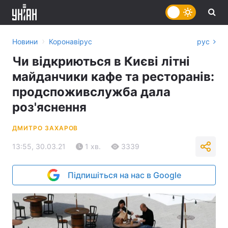
›
Новини
Коронавірус
рус
Чи відкриються в Києві літні
майданчики кафе та ресторанів:
продспоживслужба дала
роз'яснення
ДМИТРО ЗАХАРОВ
13:55, 30.03.21
1 хв.
3339
Підпишіться на нас в Google