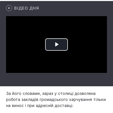
ВІДЕО ДНЯ
Лонгріди
Відео з Youtube
Статті
Інтерв'ю
Думки
Архів
Вакансії
Play
Контакти
Video
Послуги
За його словами, зараз у столиці дозволена
робота закладів громадського харчування тільки
на винос і при адресній доставці.