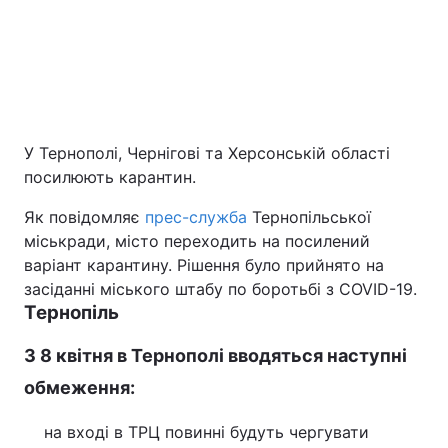
Київ
Львів
Дніпро
Харків
Одеса
У Тернополі, Чернігові та Херсонській області
посилюють карантин.
Спорт
Наука
Як повідомляє
прес-служба
Тернопільської
міськради, місто переходить на посилений
Техно і зв'язок
Лайт
варіант карантину. Рішення було прийнято на
засіданні міського штабу по боротьбі з COVID-19.
Тернопіль
Зброя
Інциденти
З 8 квітня в Тернополі вводяться наступні
Здоров'я
Туризм
обмеження:
Цікавинки
Погода
на вході в ТРЦ повинні будуть чергувати