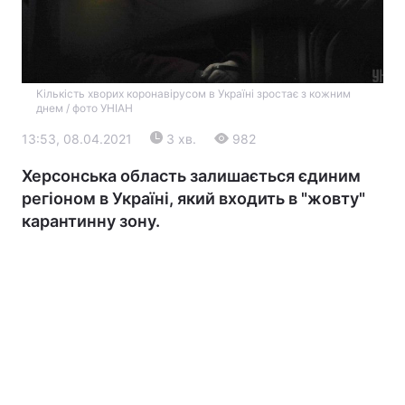
Кількість хворих коронавірусом в Україні зростає з кожним
днем / фото УНІАН
13:53, 08.04.2021
3 хв.
982
Херсонська область залишається єдиним
Головна
Війна
регіоном в Україні, який входить в "жовту"
карантинну зону.
Україна
Політика
Економіка
Світ
Екологія
РЕГІОНИ