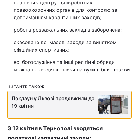
працівник центру і співробітник
Відео з Youtube
Статті
правоохоронних органів для контролю за
дотриманням карантинних заходів;
Інтерв'ю
Думки
робота розважальних закладів заборонена;
Архів
Вакансії
скасовано всі масові заходи за винятком
офіційних спортивних;
Контакти
всі богослужіння та інші релігійні обряди
можна проводити тільки на вулиці біля церкви.
ПОСЛУГИ
ЧИТАЙТЕ ТАКОЖ
Реклама на сайті
Фотобанк
Локдаун у Львові продовжили до
19 квітня
Моніторинг
Пресцентр
З 12 квітня в Тернополі вводяться
додаткові карантинні заходи: