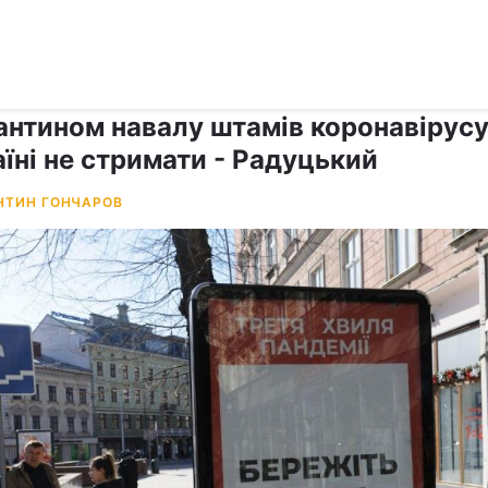
›
Коронавірус
антином навалу штамів коронавірусу
їні не стримати - Радуцький
НТИН ГОНЧАРОВ