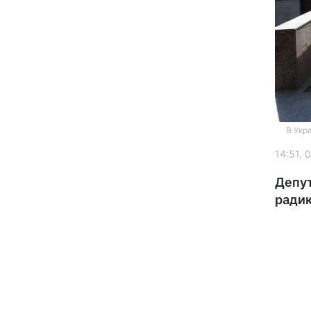
В Укра
Головна
14:51, 
Україна
Депут
радик
Економіка
Екологія
РЕГІОНИ