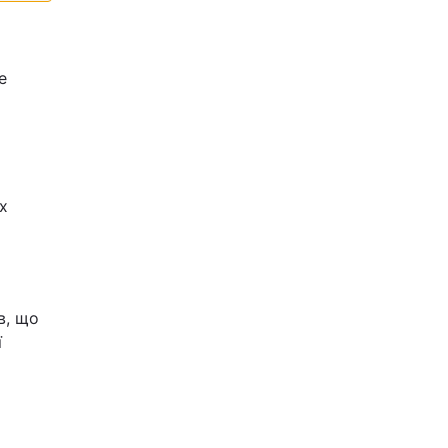
е
х
в, що
ї