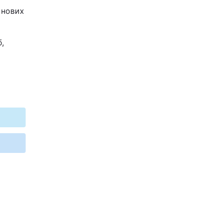
 нових
б,