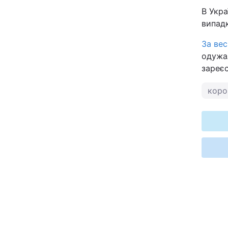
В Укра
випад
За вес
одужал
зареєс
коро