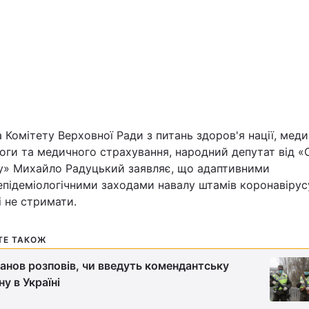
Львів
Харків
 Комітету Верховної Ради з питань здоров'я нації, меди
Наука
оги та медичного страхування, народний депутат від «
у» Михайло Радуцький заявляє, що адаптивними
Лайт
епідеміологічними заходами навалу штамів коронавірус
і не стримати.
Інциденти
ТЕ ТАКОЖ
Туризм
анов розповів, чи введуть комендантську
ну в Україні
Погода