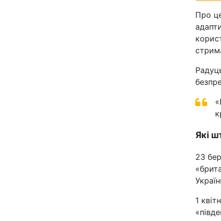
Відео з Youtube
Про це
адапт
Інтерв'ю
корист
стрима
Архів
Радуц
безпре
Контакти
«
к
ПОСЛУГИ
Які ш
Реклама на сайті
23 бе
«брит
Моніторинг
Україн
1 квіт
«півд