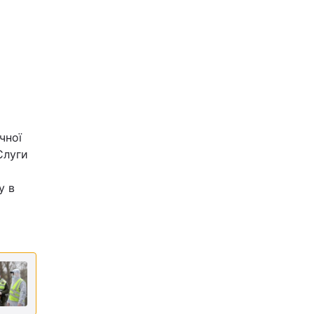
чної
Слуги
у в