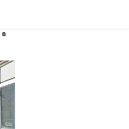
рус ›
 в