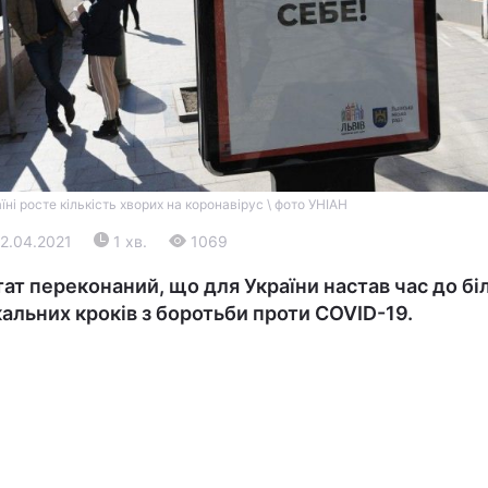
їні росте кількість хворих на коронавірус \ фото УНІАН
Війна
02.04.2021
1 хв.
1069
Політика
ат переконаний, що для України настав час до бі
альних кроків з боротьби проти COVID-19.
Світ