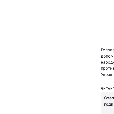
Київ
Дніпро
Одеса
Голова
Спорт
допом
народ
Техно і зв'язок
проти
Україн
Зброя
ЧИТАЙ
Здоров'я
Степ
годи
Цікавинки