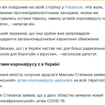
Статті
 він повідомив на своїй сторінці у
Facebook.
«На жаль,
ивними протиепідеміологічними заходами, якими ми
Думки
увались останні півроку, навалу штамів коронавірусу н
ти», - написав він.
Вакансії
ький зауважив, що інші країни вже запровадили
цедентні загальнонаціональні карантинні обмеження.
Вважаю, що і в Україні настав час для більш радикальни
років для боротьби з вірусом», - наголосив депутат.
тами коронаірусу є в Україні
Фотобанк
резня міністр охорони здоров'я Максим Степанов заяви
анський»
штам коронавірусу циркулює
на всій територі
Пресцентр
и.
ня Степанов заявив, що у двох областях виявили новий
енноафриканський» штам COVID-19.