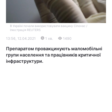
В Україні почали використовувати вакцину Cinovac /
Ілюстрація REUTERS
13:56, 12.04.2021
1 хв.
1490
Препаратом провакцинують маломобільні
Головна
Війна
групи населення та працівників критичної
інфраструктури.
Україна
Політика
Економіка
Світ
Екологія
РЕГІОНИ