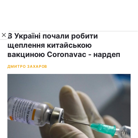
›
рус ›
Новини
Коронавірус
В Україні почали робити
щеплення китайською
вакциною Coronavac - нардеп
ДМИТРО ЗАХАРОВ