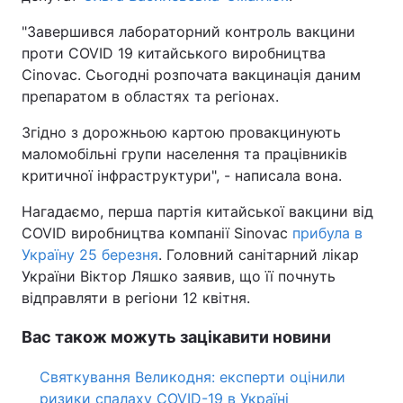
Відео з Youtube
Статті
"Завершився лабораторний контроль вакцини
проти COVID 19 китайського виробництва
Інтерв'ю
Думки
Cinovac. Сьогодні розпочата вакцинація даним
препаратом в областях та регіонах.
Архів
Вакансії
Згідно з дорожньою картою провакцинують
маломобільні групи населення та працівників
Контакти
критичної інфраструктури", - написала вона.
Нагадаємо, перша партія китайської вакцини від
ПОСЛУГИ
COVID виробництва компанії Sinovac
прибула в
Україну 25 березня
. Головний санітарний лікар
України Віктор Ляшко заявив, що її почнуть
Реклама на сайті
Фотобанк
відправляти в регіони 12 квітня.
Моніторинг
Пресцентр
Вас також можуть зацікавити новини
Святкування Великодня: експерти оцінили
ризики спалаху COVID-19 в Україні