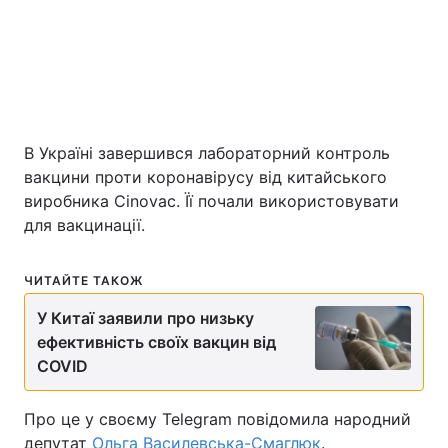
Київ
Львів
Дніпро
Харків
Одеса
В Україні завершився лабораторний контроль
вакцини проти коронавірусу від китайського
виробника Cinovac. Її почали використовувати
Спорт
Наука
для вакцинації.
Техно і зв'язок
Лайт
ЧИТАЙТЕ ТАКОЖ
Зброя
Інциденти
У Китаї заявили про низьку
ефективність своїх вакцин від
COVID
Здоров'я
Туризм
Про це у своєму Telegram повідомила народний
Цікавинки
Погода
депутат
Ольга Василевська-Смаглюк
.