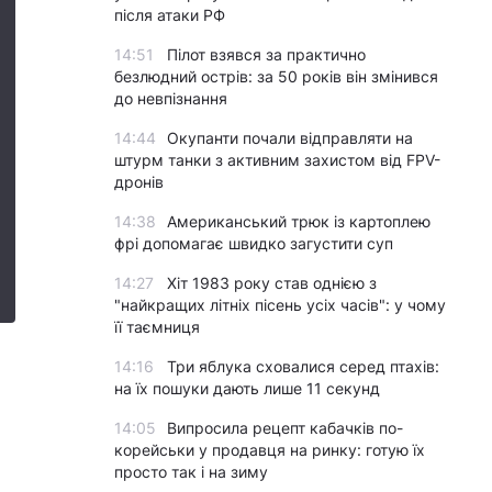
після атаки РФ
14:51
Пілот взявся за практично
безлюдний острів: за 50 років він змінився
до невпізнання
14:44
Окупанти почали відправляти на
штурм танки з активним захистом від FPV-
дронів
14:38
Американський трюк із картоплею
фрі допомагає швидко загустити суп
14:27
Хіт 1983 року став однією з
"найкращих літніх пісень усіх часів": у чому
її таємниця
14:16
Три яблука сховалися серед птахів:
на їх пошуки дають лише 11 секунд
14:05
Випросила рецепт кабачків по-
корейськи у продавця на ринку: готую їх
просто так і на зиму