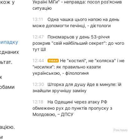
акож у
Україні МіГи" - неправда: посол роз’яснив
ситуацію
13:11
Одна чашка цього напою на день
може допомогти печінці, - дієтологи
12:47
Пономарьов у день 53-річчя
випадку
розкрив "свій найбільший секрет": до чого
тут ШІ
’єднаних
12:44
Не "костилі", не "коляска" і не
ьтат.
УНІАН
"носилки": як правильно казати
українською, - філологиня
х
12:30
Шторка для душу йде в минуле: їй
собами
знайшли зручнішу заміну
12:18
На Одещині через атаку РФ
обмежено рух до пунктів пропуску з
Молдовою, – ДПСУ
ацією.
Реклама
ом