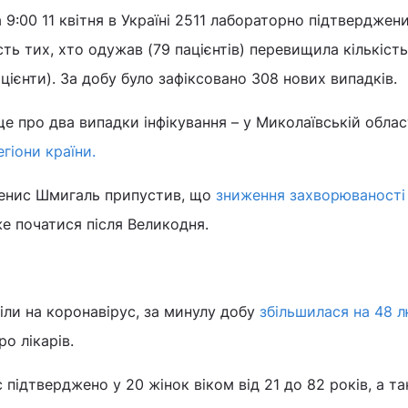
 9:00 11 квітня в Україні 2511 лабораторно підтверджен
сть тих, хто одужав (79 пацієнтів) перевищила кількість
цієнти). За добу було зафіксовано 308 нових випадків.
е про два випадки інфікування – у Миколаївській облас
егіони країни.
Денис Шмигаль припустив, що
зниження захворюваності
же початися після Великодня.
ріли на коронавірус, за минулу добу
збільшилася на 48 
ро лікарів.
 підтверджено у 20 жінок віком від 21 до 82 років, а т