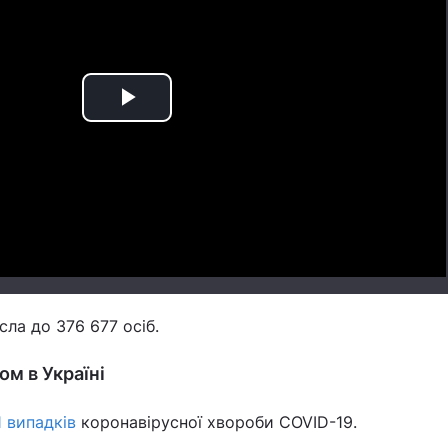
Play
Video
сла до 376 677 осіб.
ом в Україні
1 випадків
коронавірусної хвороби COVID-19.