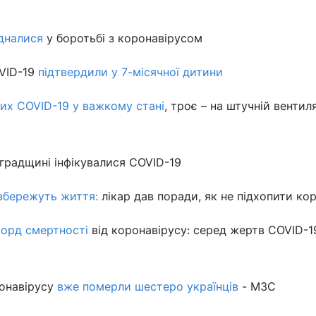
єдналися
у боротьбі з коронавірусом
VID-19
підтвердили у 7-місячної дитини
них COVID-19 у важкому стані
, троє – на штучній вентиля
градщині інфікувалися COVID-19
 вбережуть життя:
лікар дав поради, як не підхопити ко
орд смертності
від коронавірусу: серед жертв COVID-19
ронавірусу
вже померли шестеро українців
- МЗС