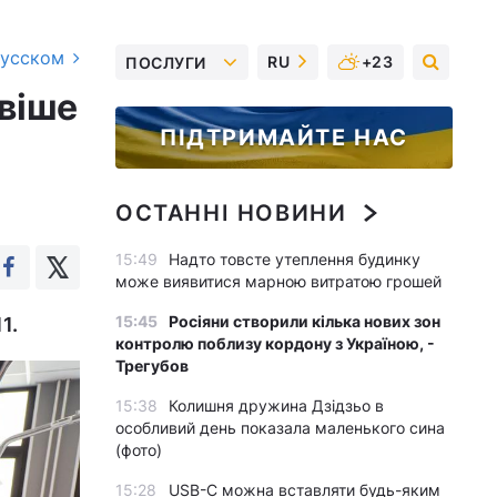
русском
RU
+23
ПОСЛУГИ
ивіше
ПІДТРИМАЙТЕ НАС
ОСТАННІ НОВИНИ
15:49
Надто товсте утеплення будинку
може виявитися марною витратою грошей
15:45
Росіяни створили кілька нових зон
1.
контролю поблизу кордону з Україною, -
Трегубов
15:38
Колишня дружина Дзідзьо в
особливий день показала маленького сина
(фото)
15:28
USB-C можна вставляти будь-яким