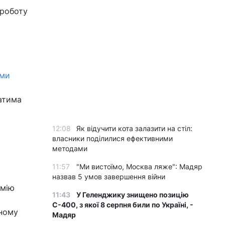
 роботу
ьми
атима
12:08
Як відучити кота залазити на стіл:
власники поділилися ефективними
методами
11:57
"Ми вистоїмо, Москва ляже": Мадяр
назвав 5 умов завершення війни
емію
11:43
У Геленджику знищено позицію
С-400, з якої 8 серпня били по Україні, -
пному
Мадяр