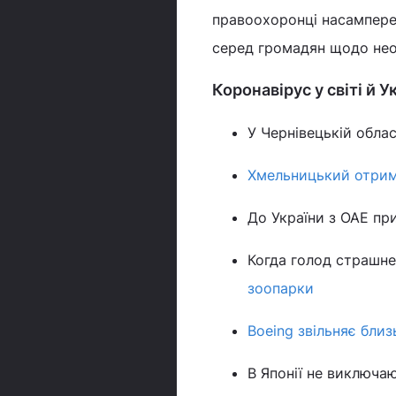
правоохоронці насампере
серед громадян щодо нео
Коронавірус у світі й У
У Чернівецькій обла
Хмельницький отрим
До України з ОАЕ при
Когда голод страшн
зоопарки
Boeing звільняє близ
В Японії не виключа