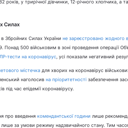
82 років, у трирічної дівчинки, 12-річного хлопчика, а т
х Силах
я в Збройних Силах України
не зареєстровано жодного 
. Понад 500 військовим в зоні проведення операції Об
ЛР-тести на коронавірус
, усі показали негативний резул
метового містечка
для хворих на коронавірус військови
ленський наголосив
на пріоритетності
забезпечення за
в під час епідемії коронавірусу.
ня про введення
комендантської години
лише рекоменд
лише за умови режиму надзвичайного стану. Тим час