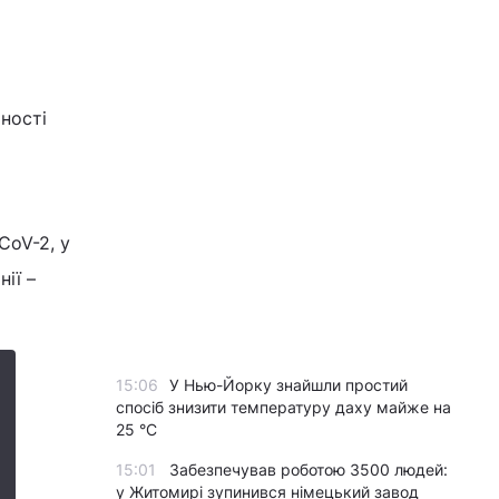
аності
CoV-2, у
нії –
15:06
У Нью-Йорку знайшли простий
спосіб знизити температуру даху майже на
25 °C
15:01
Забезпечував роботою 3500 людей:
у Житомирі зупинився німецький завод