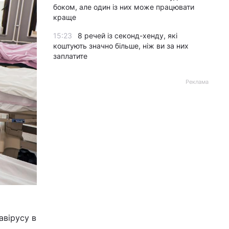
боком, але один із них може працювати
краще
15:23
8 речей із секонд-хенду, які
коштують значно більше, ніж ви за них
заплатите
Реклама
авірусу в