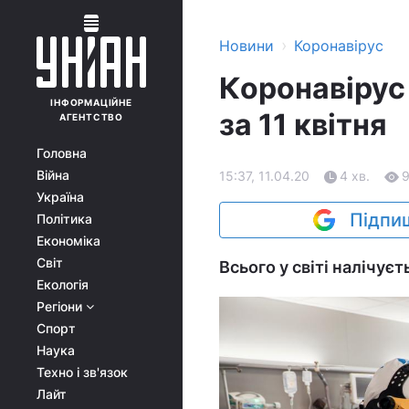
›
Новини
Коронавірус
Коронавірус 
ІНФОРМАЦІЙНЕ
за 11 квітня
АГЕНТСТВО
Головна
Війна
15:37, 11.04.20
4 хв.
Україна
Підпиш
Політика
Економіка
Світ
Всього у світі налічуєт
Екологія
Регіони
Спорт
Наука
Техно і зв'язок
Лайт