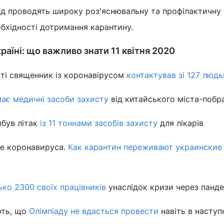
д проводять широку роз'яснювальну та профілактичну
бхідності дотримання карантину.
країні: що важливо знати 11 квітня 2020
сті священник із коронавірусом
контактував зі 127 люд
ає медичні засоби захисту
від китайського міста-побр
був літак
із 11 тоннами засобів захисту
для лікарів
ее коронавируса.
Как карантин переживают украинские
ько 2300 своїх працівників
унаслідок кризи через панд
ють, що
Олімпіаду не вдасться провести
навіть в насту