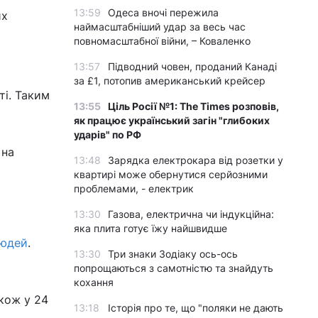
13:59
Одеса вночі пережила
их
наймасштабніший удар за весь час
повномасштабної війни, – Коваленко
13:57
Підводний човен, проданий Канаді
за £1, потопив американський крейсер
ті. Таким
13:55
Ціль Росії №1: The Times розповів,
як працює український загін "глибоких
ударів" по РФ
на
13:48
Зарядка електрокара від розетки у
квартирі може обернутися серйозними
проблемами, - електрик
13:30
Газова, електрична чи індукційна:
яка плита готує їжу найшвидше
людей
.
13:30
Три знаки Зодіаку ось-ось
попрощаються з самотністю та знайдуть
кохання
акож у 24
13:18
Історія про те, що "поляки не дають