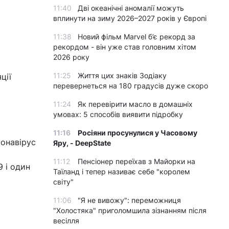
11:40
Дві океанічні аномалії можуть
вплинути на зиму 2026–2027 років у Європі
11:38
Новий фільм Marvel б’є рекорд за
рекордом - він уже став головним хітом
2026 року
11:25
Життя цих знаків Зодіаку
ції
перевернеться на 180 градусів дуже скоро
11:24
Як перевірити масло в домашніх
умовах: 5 способів виявити підробку
11:16
Росіяни просунулися у Часовому
ронавірус
Яру, - DeepState
11:12
Пенсіонер переїхав з Майорки на
 і один
Таїланд і тепер називає себе "королем
світу"
11:06
"Я не вивожу": переможниця
"Холостяка" приголомшила зізнанням після
весілля