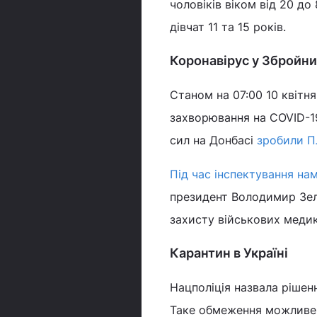
чоловіків віком від 20 до 
дівчат 11 та 15 років.
Коронавірус у Збройни
Станом на 07:00 10 квітн
захворювання на COVID-19
сил на Донбасі
зробили П
Під час інспектування на
президент Володимир Зе
захисту військових медикі
Карантин в Україні
Нацполіція назвала рішен
Таке обмеження можливе 