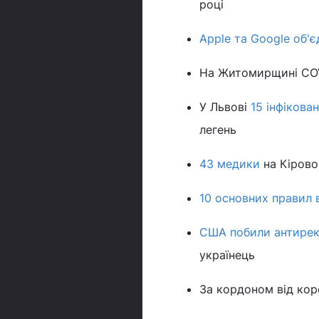
році
Apple та Google об'
На Житомирщині CO
У Львові
15 інфікова
легень
43 медики
на Кірово
10 основних правил
США побили антирек
українець
За кордоном від ко