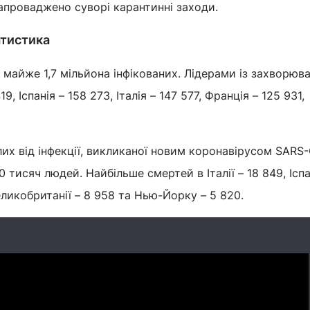
запроваджено суворі карантинні заходи.
атистика
я майже 1,7 мільйона інфікованих. Лідерами із захворюв
 Іспанія – 158 273, Італія – 147 577, Франція – 125 931,
лих від інфекції, викликаної новим коронавірусом SARS-
0 тисяч людей. Найбільше смертей в Італії – 18 849, Іспа
Великобританії – 8 958 та Нью-Йорку – 5 820.