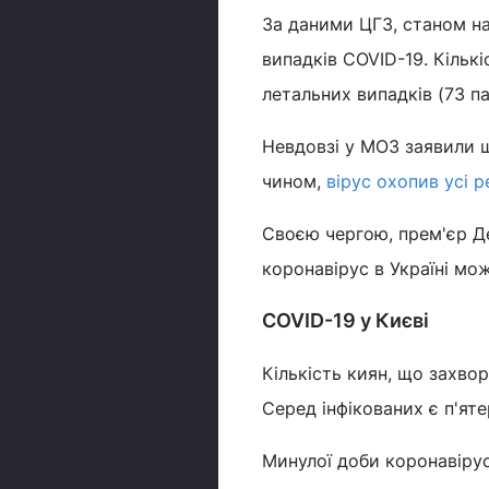
За даними ЦГЗ, станом на
випадків COVID-19. Кількі
летальних випадків (73 па
Невдовзі у МОЗ заявили щ
чином,
вірус охопив усі р
Своєю чергою, прем'єр 
коронавірус в Україні мо
COVID-19 у Києві
Кількість киян, що захво
Серед інфікованих є п'яте
Минулої доби коронавірус